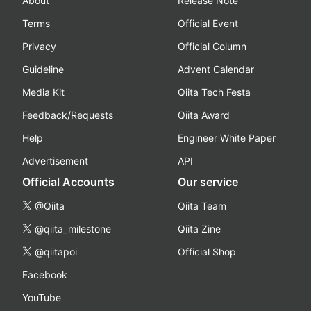
About
Release Note
Terms
Official Event
Privacy
Official Column
Guideline
Advent Calendar
Media Kit
Qiita Tech Festa
Feedback/Requests
Qiita Award
Help
Engineer White Paper
Advertisement
API
Official Accounts
Our service
@Qiita
Qiita Team
@qiita_milestone
Qiita Zine
@qiitapoi
Official Shop
Facebook
YouTube