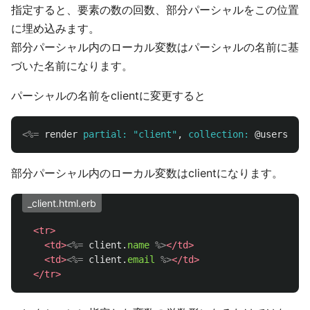
指定すると、要素の数の回数、部分パーシャルをこの位置
に埋め込みます。
部分パーシャル内のローカル変数はパーシャルの名前に基
づいた名前になります。
パーシャルの名前をclientに変更すると
<%=
render
partial: 
"client"
,
collection: 
@users
%>
部分パーシャル内のローカル変数はclientになります。
_client.html.erb
<tr>
<td>
<%=
client
.
name
%>
</td>
<td>
<%=
client
.
email
%>
</td>
</tr>