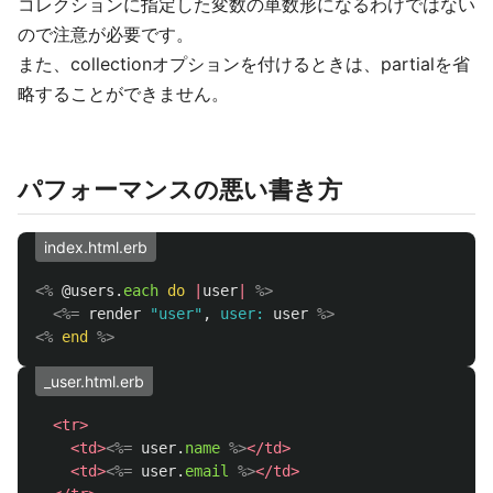
コレクションに指定した変数の単数形になるわけではない
ので注意が必要です。
また、collectionオプションを付けるときは、partialを省
略することができません。
パフォーマンスの悪い書き方
index.html.erb
<%
@users
.
each
do
|
user
|
%>
<%=
render
"user"
,
user: 
user
%>
<%
end
%>
_user.html.erb
<tr>
<td>
<%=
user
.
name
%>
</td>
<td>
<%=
user
.
email
%>
</td>