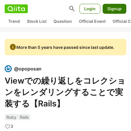
search
Login
Signup
Trend
Stock List
Question
Official Event
Official
info
More than 5 years have passed since last update.
@
opoposan
Viewでの繰り返しをコレクショ
ンをレンダリングすることで実
装する【Rails】
Ruby
Rails
3