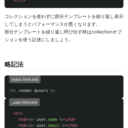
</tr>
コレクションを使わずに部分テンプレートを繰り返し表示
してしまうとパフォーマンスが悪くなります。
部分テンプレートを繰り返し呼び出す時はcollectionオプ
ションを使う記述にしましょう。
略記法
index.html.erb
<%=
render
@users
%>
_user.html.erb
<tr>
<td>
<%=
user
.
name
%>
</td>
<td>
<%=
user
.
email
%>
</td>