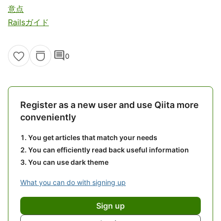
意点
Railsガイド
comment
0
Register as a new user and use Qiita more
conveniently
You get articles that match your needs
You can efficiently read back useful information
You can use dark theme
What you can do with signing up
Sign up