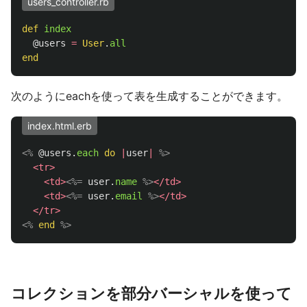
users_controller.rb
def
index
@users
=
User
.
all
end
次のようにeachを使って表を生成することができます。
index.html.erb
<%
@users
.
each
do
|
user
|
%>
<tr>
<td>
<%=
user
.
name
%>
</td>
<td>
<%=
user
.
email
%>
</td>
</tr>
<%
end
%>
コレクションを部分バーシャルを使って