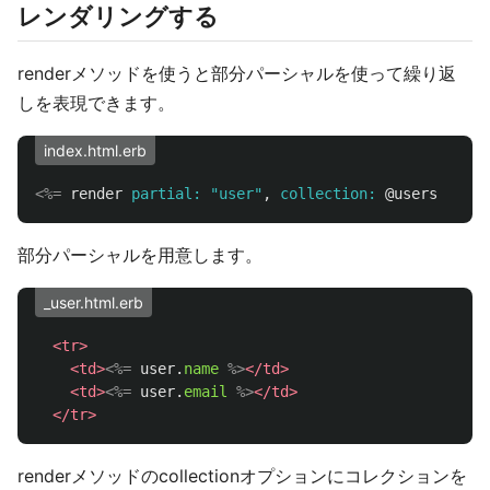
レンダリングする
renderメソッドを使うと部分パーシャルを使って繰り返
しを表現できます。
index.html.erb
<%=
render
partial: 
"user"
,
collection: 
@users
%>
部分パーシャルを用意します。
_user.html.erb
<tr>
<td>
<%=
user
.
name
%>
</td>
<td>
<%=
user
.
email
%>
</td>
</tr>
renderメソッドのcollectionオプションにコレクションを