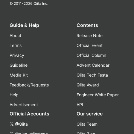
© 2011-
2026
Qiita Inc.
Guide & Help
Contents
About
Release Note
Terms
Official Event
Privacy
Official Column
Guideline
Advent Calendar
Media Kit
Qiita Tech Festa
Feedback/Requests
Qiita Award
Help
Engineer White Paper
Advertisement
API
Official Accounts
Our service
@Qiita
Qiita Team
@qiita_milestone
Qiita Zine