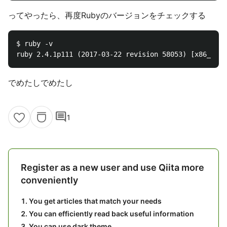
ってやったら、再度Rubyのバージョンをチェックする
$ ruby -v

でめたしでめたし
comment
1
Register as a new user and use Qiita more
conveniently
You get articles that match your needs
You can efficiently read back useful information
You can use dark theme