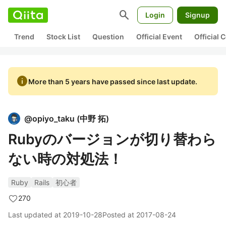
search
Login
Signup
Trend
Stock List
Question
Official Event
Official
info
More than 5 years have passed since last update.
@
opiyo_taku
(
中野 拓
)
Rubyのバージョンが切り替わら
ない時の対処法！
Ruby
Rails
初心者
270
Last updated at
2019-10-28
Posted at
2017-08-24