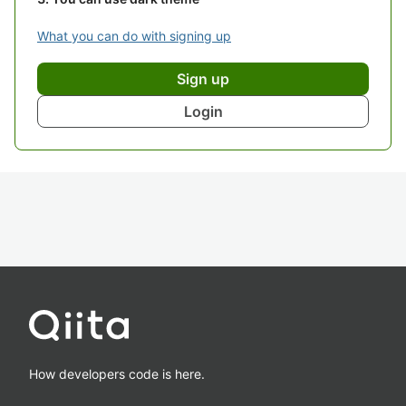
What you can do with signing up
Sign up
Login
How developers code is here.