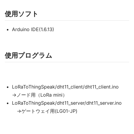
使用ソフト
Arduino IDE(1.6.13)
使用プログラム
LoRaToThingSpeak/dht11_client/dht11_client.ino
→ノード用（LoRa mini）
LoRaToThingSpeak/dht11_server/dht11_server.ino
→ゲートウェイ用(LG01-JP)