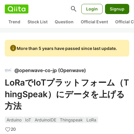
search
Login
Signup
Trend
Stock List
Question
Official Event
Official
info
More than 5 years have passed since last update.
@
openwave-co-jp
(
Openwave
)
LoRaでIoTプラットフォーム（T
hingSpeak）にデータを上げる
方法
Arduino
IoT
ArduinoIDE
Thingspeak
LoRa
20