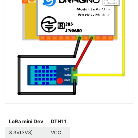
LoRa mini Dev
DTH11
3.3V(3V3)
VCC