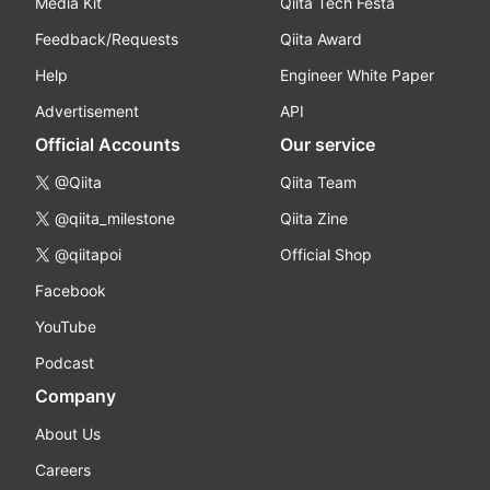
Media Kit
Qiita Tech Festa
Feedback/Requests
Qiita Award
Help
Engineer White Paper
Advertisement
API
Official Accounts
Our service
@Qiita
Qiita Team
@qiita_milestone
Qiita Zine
@qiitapoi
Official Shop
Facebook
YouTube
Podcast
Company
About Us
Careers