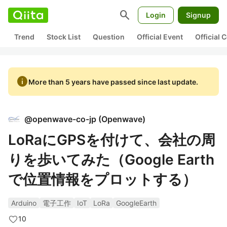
search
Login
Signup
Trend
Stock List
Question
Official Event
Official
info
More than 5 years have passed since last update.
@
openwave-co-jp
(
Openwave
)
LoRaにGPSを付けて、会社の周
りを歩いてみた（Google Earth
で位置情報をプロットする）
Arduino
電子工作
IoT
LoRa
GoogleEarth
10