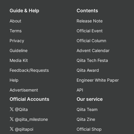
Guide & Help
Contents
About
Release Note
Terms
Official Event
Privacy
Official Column
Guideline
Advent Calendar
Media Kit
Qiita Tech Festa
Feedback/Requests
Qiita Award
Help
Engineer White Paper
Advertisement
API
Official Accounts
Our service
@Qiita
Qiita Team
@qiita_milestone
Qiita Zine
@qiitapoi
Official Shop