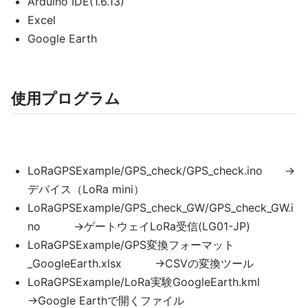
Arduino IDE(1.6.13)
Excel
Google Earth
使用プログラム
LoRaGPSExample/GPS_check/GPS_check.ino →
デバイス（LoRa mini）
LoRaGPSExample/GPS_check_GW/GPS_check_GW.i
no →ゲートウェイLoRa受信(LG01-JP)
LoRaGPSExample/GPS変換フォーマット
_GoogleEarth.xlsx →CSVの変換ツール
LoRaGPSExample/LoRa実験GoogleEarth.kml
→Google Earthで開くファイル