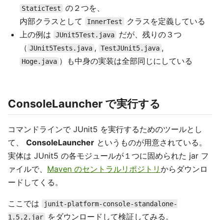
の２つを、
StaticTest
内部クラスとして
クラスを定義している
InnerTest
上の例は
だが、残りの３つ
JUnit5Test.java
（
,
,
JUnit5Tests.java
TestJUnit5.java
）も中身の実装は全部同じにしている
Hoge.java
ConsoleLauncher で実行する
コマンドラインで JUnit5 を実行するためのツールとし
て、
ConsoleLauncher
というものが用意されている。
実体は JUnit5 の各モジュールが１つに固められた jar フ
ァイルで、
Maven のセントラルリポジトリ
からダウンロ
ードしてくる。
ここでは
junit-platform-console-standalone-
をダウンロードして検証してみる。
1.5.2.jar