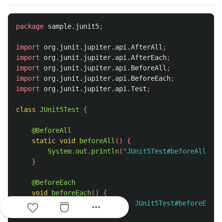
package
sample.junit5
;
import
org.junit.jupiter.api.AfterAll
;
import
org.junit.jupiter.api.AfterEach
;
import
org.junit.jupiter.api.BeforeAll
;
import
org.junit.jupiter.api.BeforeEach
;
import
org.junit.jupiter.api.Test
;
class
JUnit5Test
{
@BeforeAll
static
void
beforeAll
()
{
System
.
out
.
println
(
"JUnit5Test#beforeAll()"
)
}
@BeforeEach
void
beforeEach
()
{
System
.
out
.
println
(
"  JUnit5Test#beforeEach(
more_horiz
}