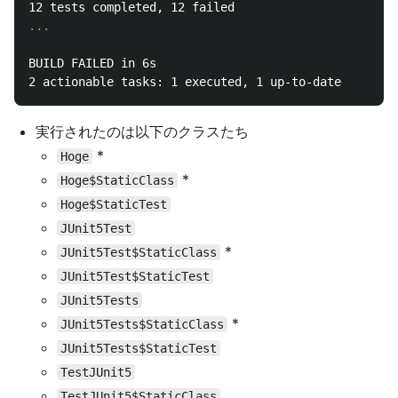
BUILD FAILED in 6s

実行されたのは以下のクラスたち
*
Hoge
*
Hoge$StaticClass
Hoge$StaticTest
JUnit5Test
*
JUnit5Test$StaticClass
JUnit5Test$StaticTest
JUnit5Tests
*
JUnit5Tests$StaticClass
JUnit5Tests$StaticTest
TestJUnit5
TestJUnit5$StaticClass