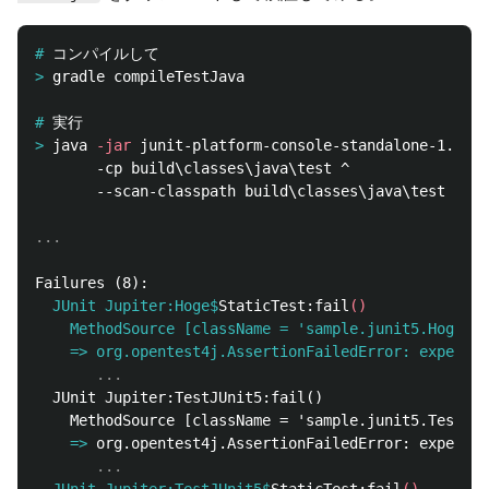
#
>
#
>
java 
-jar
       -cp build\classes\java\test ^

       --scan-classpath build\classes\java\test

  JUnit Jupiter:Hoge$
StaticTest:fail
()
    MethodSource [className = 'sample.junit5.Hoge$
St
    =>
  JUnit Jupiter:TestJUnit5:fail()

    =>