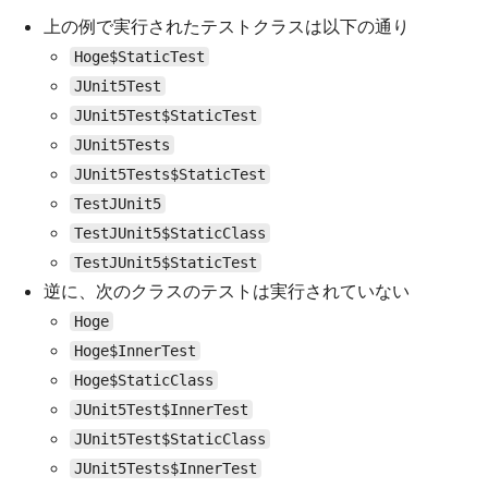
上の例で実行されたテストクラスは以下の通り
Hoge$StaticTest
JUnit5Test
JUnit5Test$StaticTest
JUnit5Tests
JUnit5Tests$StaticTest
TestJUnit5
TestJUnit5$StaticClass
TestJUnit5$StaticTest
逆に、次のクラスのテストは実行されていない
Hoge
Hoge$InnerTest
Hoge$StaticClass
JUnit5Test$InnerTest
JUnit5Test$StaticClass
JUnit5Tests$InnerTest