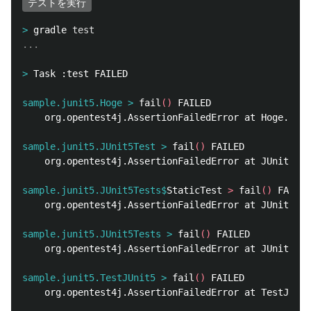
テストを実行
>
gradle 
test
>
sample.junit5.Hoge >
fail
()
    org.opentest4j.AssertionFailedError at Hoge.java
sample.junit5.JUnit5Test >
fail
()
    org.opentest4j.AssertionFailedError at JUnit5Tes
sample.junit5.JUnit5Tests$
StaticTest 
>
 fail
()
    org.opentest4j.AssertionFailedError at JUnit5Tes
sample.junit5.JUnit5Tests >
fail
()
    org.opentest4j.AssertionFailedError at JUnit5Tes
sample.junit5.TestJUnit5 >
fail
()
    org.opentest4j.AssertionFailedError at TestJUnit