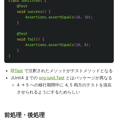
class
JUnit5Test
{
@Test
void
success
()
{
Assertions
.
assertEquals
(
10
,
10
);
}
@Test
void
fail
()
{
Assertions
.
assertEquals
(
10
,
8
);
}
}
@Test
で注釈されたメソッドがテストメソッドとなる
JUnit4 までの
org.junit.Test
とはパッケージが異なる
4 -> 5 への移行期間中に 4, 5 両方のテストを混在
させられるようにするためらしい
前処理・後処理