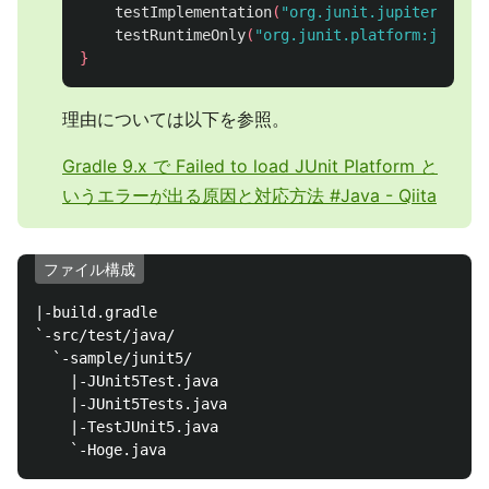
testImplementation
(
"org.junit.jupiter:juni
testRuntimeOnly
(
"org.junit.platform:junit-
}
理由については以下を参照。
Gradle 9.x で Failed to load JUnit Platform と
いうエラーが出る原因と対応方法 #Java - Qiita
ファイル構成
|-build.gradle

`-src/test/java/

  `-sample/junit5/

    |-JUnit5Test.java

    |-JUnit5Tests.java

    |-TestJUnit5.java
