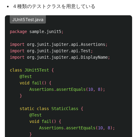
４種類のテストクラスを用意している
JUnit5Test.java
package
sample.junit5
;
import
org.junit.jupiter.api.Assertions
;
import
org.junit.jupiter.api.Test
;
import
org.junit.jupiter.api.DisplayName
;
class
JUnit5Test
{
@Test
void
fail
()
{
Assertions
.
assertEquals
(
10
,
8
);
}
static
class
StaticClass
{
@Test
void
fail
()
{
Assertions
.
assertEquals
(
10
,
8
);
}