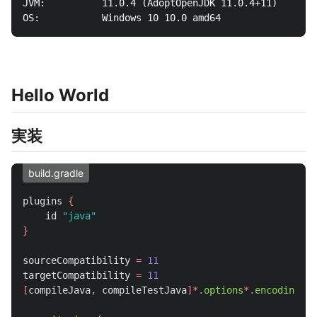
JVM:          11.0.4 (AdoptOpenJDK 11.0.4+11)

Hello World
実装
build.gradle
plugins
{
id
"java"
}
sourceCompatibility
=
11
targetCompatibility
=
11
[
compileJava
,
compileTestJava
]*.
options
*.
encoding
=