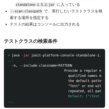
に入っている
standalone-1.5.2.jar
で、実行したいテストクラスを検
--scan-classpath
索する場所を指定する
テストの結果はコンソールに出力される
テストクラスの検索条件
>
java 
-jar
 junit-platform-console-standalone-1.5.2.
  -n, --include-classname=PATTERN

                             Provide a regular expre
                               qualified names match
                               the default pattern o
                               "Test" or end with "T
                               Default: [^(Test.*|.+