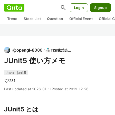
search
Login
Signup
Trend
Stock List
Question
Official Event
Official
@
opengl-8080
in
TISI株式会社
JUnit5 使い方メモ
Java
junit5
231
Last updated at
2026-01-11
Posted at
2019-12-26
JUnit5 とは