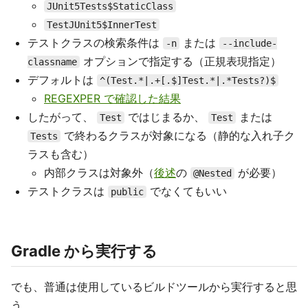
JUnit5Tests$StaticClass
TestJUnit5$InnerTest
テストクラスの検索条件は
または
-n
--include-
オプションで指定する（正規表現指定）
classname
デフォルトは
^(Test.*|.+[.$]Test.*|.*Tests?)$
REGEXPER で確認した結果
したがって、
ではじまるか、
または
Test
Test
で終わるクラスが対象になる（静的な入れ子ク
Tests
ラスも含む）
内部クラスは対象外（
後述
の
が必要）
@Nested
テストクラスは
でなくてもいい
public
Gradle から実行する
でも、普通は使用しているビルドツールから実行すると思
う。