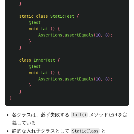
}
static
class
StaticTest
{
@Test
void
fail
()
{
Assertions
.
assertEquals
(
10
,
8
);
}
}
class
InnerTest
{
@Test
void
fail
()
{
Assertions
.
assertEquals
(
10
,
8
);
}
}
}
各クラスは、必ず失敗する
メソッドだけを定
fail()
義している
静的な入れ子クラスとして
と
StaticClass