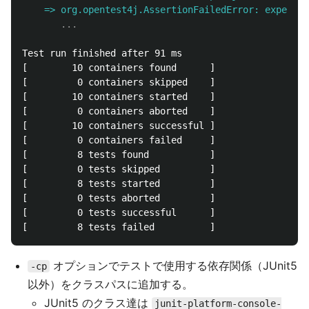
    =>
Test run finished after 91 ms

[        10 containers found      ]

[         0 containers skipped    ]

[        10 containers started    ]

[         0 containers aborted    ]

[        10 containers successful ]

[         0 containers failed     ]

[         8 tests found           ]

[         0 tests skipped         ]

[         8 tests started         ]

[         0 tests aborted         ]

[         0 tests successful      ]

オプションでテストで使用する依存関係（JUnit5
-cp
以外）をクラスパスに追加する。
JUnit5 のクラス達は
junit-platform-console-