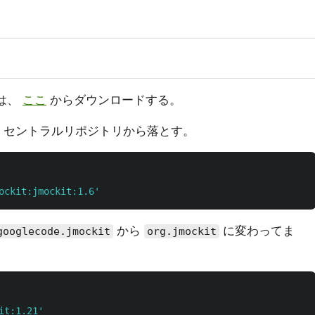
合は、
ここ
からダウンロードする。
は、セントラルリポジトリから落とす。
ockit:jmockit:1.6'
から
に変わってま
googlecode.jmockit
org.jmockit
it:1.21'