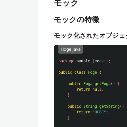
モック
モックの特徴
モック化されたオブジェ
Hoge.java
package
sample.jmockit
;
public
class
Hoge
{
public
Fuga
getFuga
()
{
return
null
;
}
public
String
getString
()
return
"HOGE"
;
}