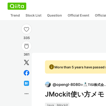
Trend
Stock List
Question
Official Event
Offici
335
361
info
More than 5 years have passed s
@
opengl-8080
in
TISI株式
JMockit使い方メモ
more_horiz
Java
jMockit