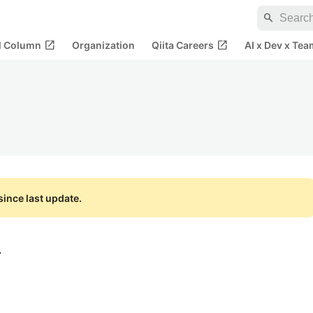
search
open_in_new
open_in_new
al Column
Organization
Qiita Careers
AI x Dev x Tea
ince last update.
会社