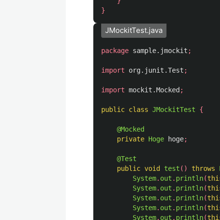
}
}
JMockitTest.java
package
sample.jmockit
;
import
org.junit.Test
;
import
mockit.Mocked
;
public
class
JMockitTest
{
@Mocked
private
Hoge
hoge
;
@Test
public
void
test
()
throws
System
.
out
.
println
(
thi
System
.
out
.
println
(
thi
System
.
out
.
println
(
thi
System
.
out
.
println
(
thi
System
.
out
.
println
(
thi