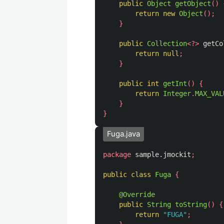
public
Object
getObject
()
return
new
Object
();
}
public
Collection
<?>
getCo
return
null
;
}
public
int
getInt
()
{
return
Integer
.
MAX_VAL
}
}
Fuga.java
package
sample.jmockit
;
public
class
Fuga
{
@Override
public
String
toString
()
{
return
"FUGA"
;