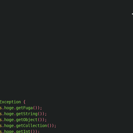
Exception
{
s
.
hoge
.
getFuga
());
s
.
hoge
.
getString
());
s
.
hoge
.
getObject
());
s
.
hoge
.
getCollection
());
s
.
hoge
.
getInt
());