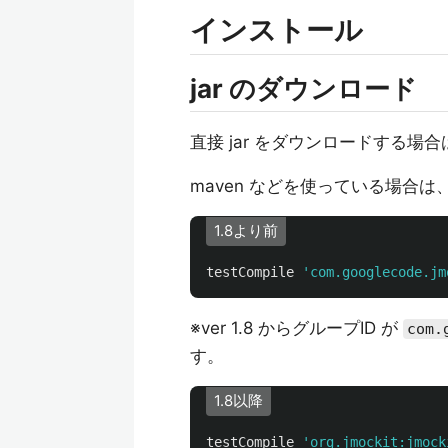
インストール
jar のダウンロード
直接 jar をダウンロードする場
maven などを使っている場合
1.8より前
testCompile
'com.googlecode.jm
※ver 1.8 からグループID が
com.
す。
1.8以降
testCompile
'org.jmockit:jmock