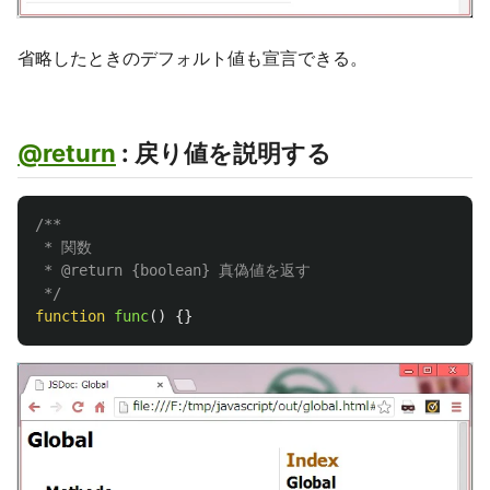
省略したときのデフォルト値も宣言できる。
@return
: 戻り値を説明する
/**

 * 関数

 * @return {boolean} 真偽値を返す

 */
function
func
()
{}