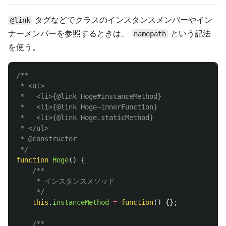
タグなどでクラスのインスタンスメンバーやイン
@link
ナーメンバーを参照するときは、
という記法
namepath
を使う。
/**

 * <ul>

 *   <li>{@link Hoge#instanceMethod}

 *   <li>{@link Hoge~innerFunction}

 *   <li>{@link Hoge.staticMethod}

 * </ul>

 * @constructor

 */
function
Hoge
()
{
/**

     * インスタンスメソッド

     */
this
.
instanceMethod
=
function
()
{};
/**
