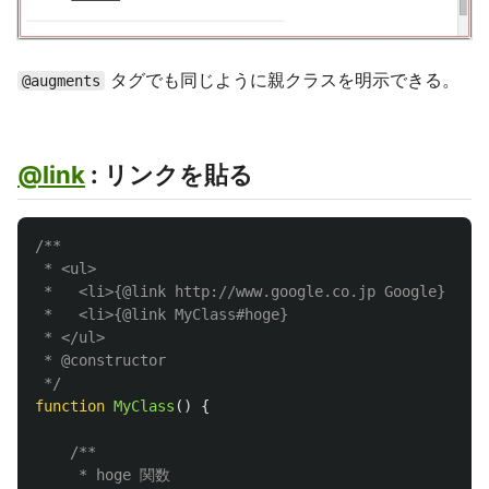
タグでも同じように親クラスを明示できる。
@augments
@link
: リンクを貼る
/**

 * <ul>

 *   <li>{@link http://www.google.co.jp Google}

 *   <li>{@link MyClass#hoge}

 * </ul>

 * @constructor

 */
function
MyClass
()
{
/**

     * hoge 関数
