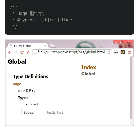
/**

 * Hoge 型です。

 * @typedef {object} Hoge

 */