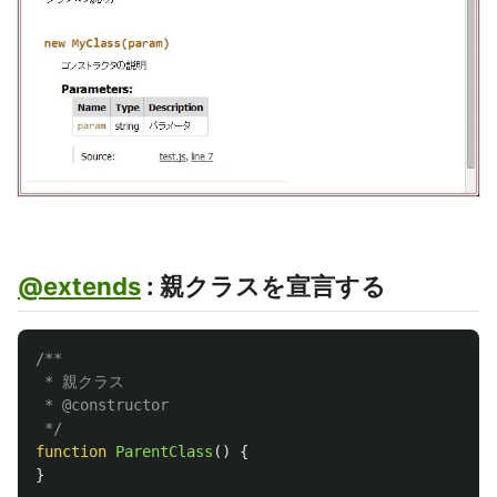
@extends
: 親クラスを宣言する
/**

 * 親クラス

 * @constructor

 */
function
ParentClass
()
{
}