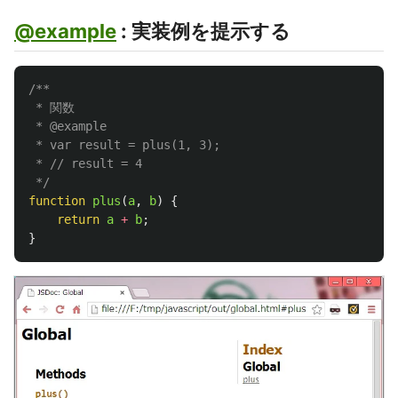
@example
: 実装例を提示する
/**

 * 関数

 * @example

 * var result = plus(1, 3);

 * // result = 4

 */
function
plus
(
a
,
b
)
{
return
a
+
b
;
}