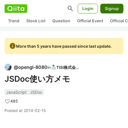
search
Login
Signup
Trend
Stock List
Question
Official Event
Official
info
More than 5 years have passed since last update.
@
opengl-8080
in
TISI株式会社
JSDoc使い方メモ
JavaScript
JSDoc
485
Posted at
2014-02-15