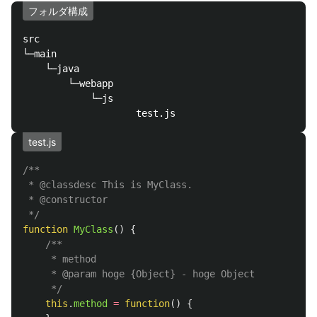
フォルダ構成
src

└─main

    └─java

        └─webapp

            └─js

test.js
/**

 * @classdesc This is MyClass.

 * @constructor

 */
function
MyClass
()
{
/**

     * method

     * @param hoge {Object} - hoge Object

     */
this
.
method
=
function
()
{