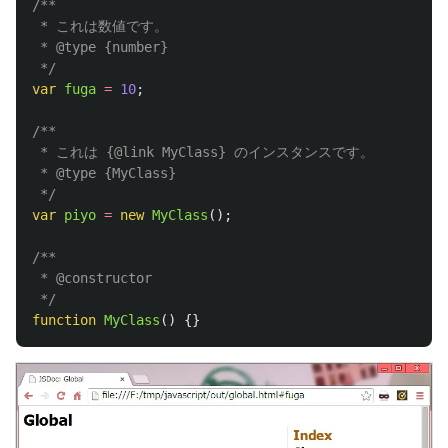
/**

 * これは数値です。

 * @type {number}

 */
var
fuga
=
10
;
/**

 * これは {@link MyClass} のインスタンスです。

 * @type {MyClass}

 */
var
piyo
=
new
MyClass
();
/**

 * @constructor

 */
function
MyClass
()
{}