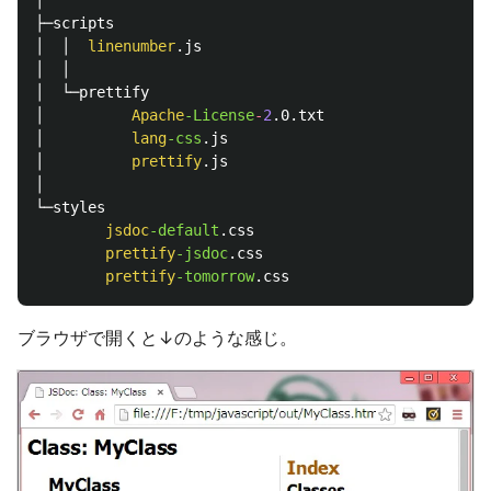
│

├─scripts

│  │  
linenumber
.js

│  │

│  └─prettify

│          
Apache
-License
-
2
.0.txt

│          
lang
-css
.js

│          
prettify
.js

│

└─styles

jsdoc
-default
.css

prettify
-jsdoc
.css

prettify
-tomorrow
ブラウザで開くと↓のような感じ。