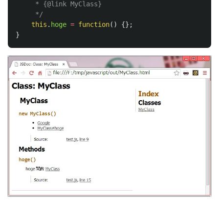
     * {@link MyClass}

     */
this
.
hoge
=
function
()
{};
}