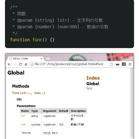
/**

 * 関数

 * @param {string} [str] - 文字列の引数

 * @param {number} [num=300] - 数値の引数

 */
function
func
()
{}