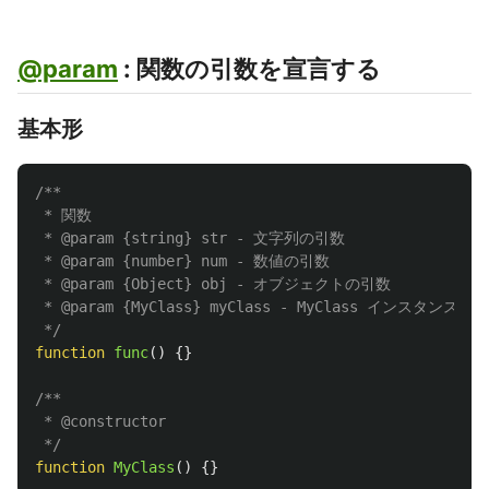
@param
: 関数の引数を宣言する
基本形
/**

 * 関数

 * @param {string} str - 文字列の引数

 * @param {number} num - 数値の引数

 * @param {Object} obj - オブジェクトの引数

 * @param {MyClass} myClass - MyClass インスタンスの引
 */
function
func
()
{}
/**

 * @constructor

 */
function
MyClass
()
{}