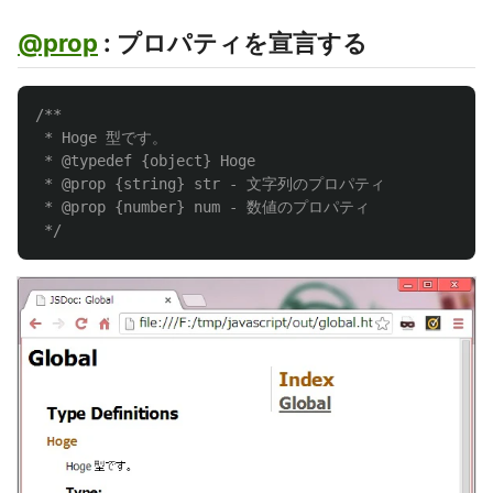
@prop
: プロパティを宣言する
/**

 * Hoge 型です。

 * @typedef {object} Hoge

 * @prop {string} str - 文字列のプロパティ

 * @prop {number} num - 数値のプロパティ

 */