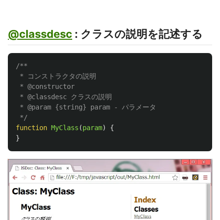
@classdesc
: クラスの説明を記述する
/**

 * コンストラクタの説明

 * @constructor

 * @classdesc クラスの説明

 * @param {string} param - パラメータ

 */
function
MyClass
(
param
)
{
}