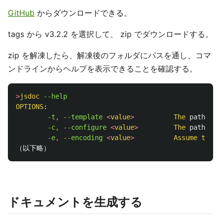
GitHub
からダウンロードできる。
tags から v3.2.2 を選択して、 zip でダウンロードする。
zip を解凍したら、解凍後のフォルダにパスを通し、コマ
ンドラインからヘルプを表示できることを確認する。
>
jsdoc
OPTIONS
:

-t
,
--template 
<
value
>
The
path
to
        -c
,
--configure 
<
value
>
The
path
to
-e
,
--encoding 
<
value
>
Assume
this
ドキュメントを生成する