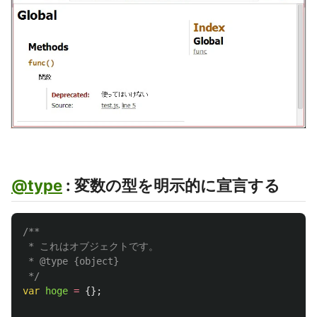
@type
: 変数の型を明示的に宣言する
/**

 * これはオブジェクトです。

 * @type {object}

 */
var
hoge
=
{};