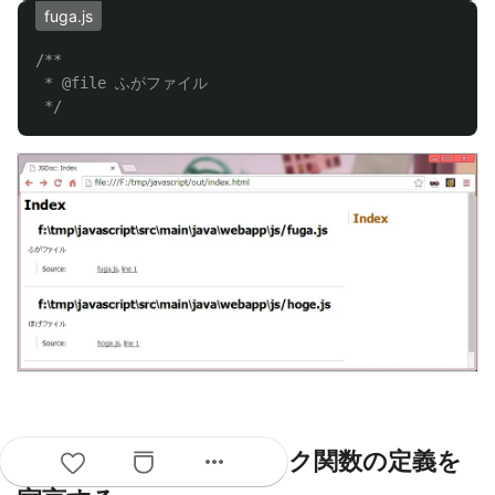
fuga.js
/**

 * @file ふがファイル

 */
more_horiz
@callback
: コールバック関数の定義を