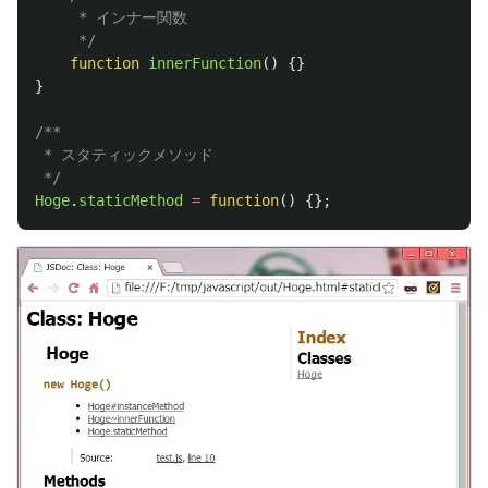
     * インナー関数

     */
function
innerFunction
()
{}
}
/**

 * スタティックメソッド

 */
Hoge
.
staticMethod
=
function
()
{};