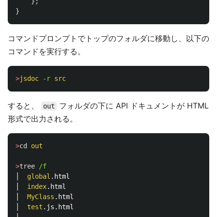
};
}
コマンドプロンプトでトップのフォルダに移動し、以下の
コマンドを実行する。
>
jsdoc
-r 
src
すると、
フォルダの下に API ドキュメントが HTML
out
形式で出力される。
>
cd
out
>
tree
│  
global
.html

│  
index
.html

│  
MyClass
.html

│  
test
.js.html
