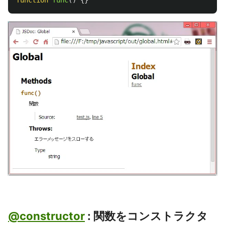
function
func
()
{}
@constructor
: 関数をコンストラクタ