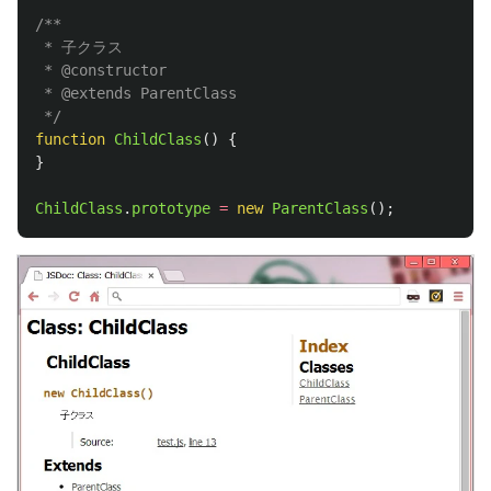
/**

 * 子クラス

 * @constructor

 * @extends ParentClass

 */
function
ChildClass
()
{
}
ChildClass
.
prototype
=
new
ParentClass
();