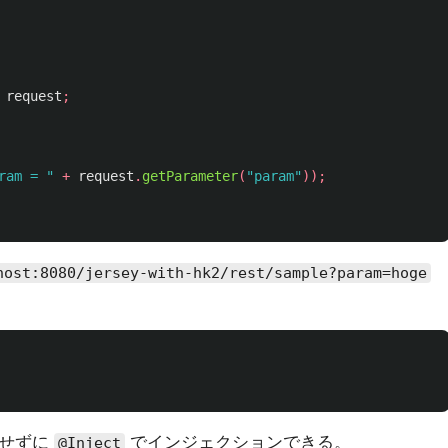
request
;
ram = "
+
request
.
getParameter
(
"param"
));
host:8080/jersey-with-hk2/rest/sample?param=hoge
何もせずに
でインジェクションできる。
@Inject