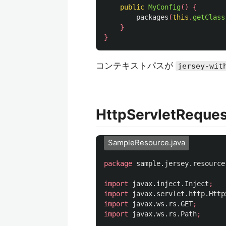
public
MyConfig
()
{
packages
(
this
.
getClass
}
}
コンテキストパスが
jersey-wit
HttpServletR
SampleResource.java
package
sample.jersey.resource
import
javax.inject.Inject
;
import
javax.servlet.http.Http
import
javax.ws.rs.GET
;
import
javax.ws.rs.Path
;