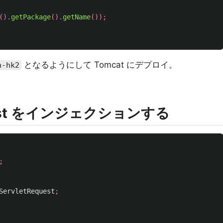
().
getPackage
().
getName
());
となるようにして Tomcat にデプロイ。
h-hk2
equest をインジェクションする
;
ServletRequest
;