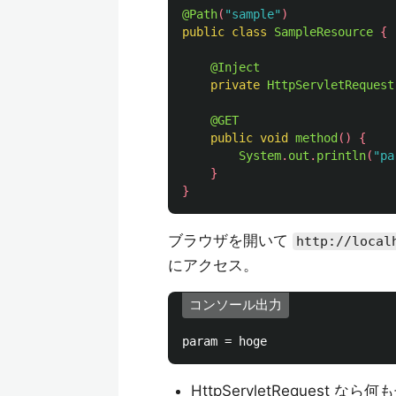
@Path
(
"sample"
)
public
class
SampleResource
{
@Inject
private
HttpServletRequest
@GET
public
void
method
()
{
System
.
out
.
println
(
"pa
}
}
ブラウザを開いて
http://local
にアクセス。
コンソール出力
HttpServletRequest なら