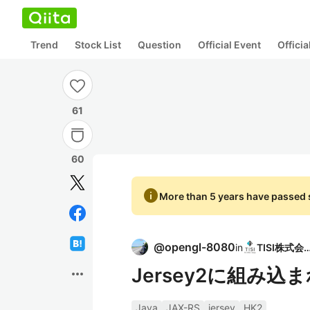
Trend
Stock List
Question
Official Event
Offici
61
60
info
More than 5 years have passed s
@
opengl-8080
in
TISI株式
Jersey2に組み込
more_horiz
Java
JAX-RS
jersey
HK2