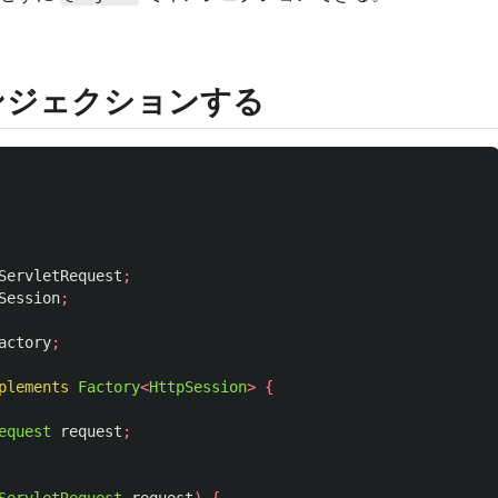
 をインジェクションする
ServletRequest
;
Session
;
actory
;
plements
Factory
<
HttpSession
>
{
equest
request
;