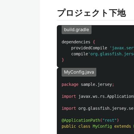
プロジェクト下地
build.gradle
dependencies
{
providedCompile
'javax.ser
compile
'org.glassfish.jers
}
MyConfig.java
package
sample.jersey
;
import
javax.ws.rs.Application
import
org.glassfish.jersey.se
@ApplicationPath
(
"rest"
)
public
class
MyConfig
extends