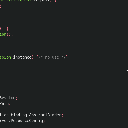
ServletRequest
request
)
{
;
()
{
ion
();
ssion
instance
)
{
/* no use */
}
Session
;
Path
;
ties.binding.AbstractBinder
;
rver.ResourceConfig
;