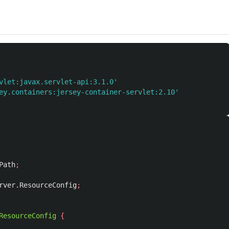
vlet:javax.servlet-api:3.1.0'
ey.containers:jersey-container-servlet:2.10'
Path
;
rver.ResourceConfig
;
ResourceConfig
{