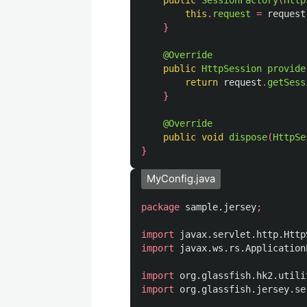
public
SessionFactory
(
Http
this
.
request
=
request
}
@Override
public
HttpSession
provide
return
request
.
getSess
}
@Override
public
void
dispose
(
HttpSe
}
MyConfig.java
package
sample.jersey
;
import
javax.servlet.http.Http
import
javax.ws.rs.Application
import
org.glassfish.hk2.utili
import
org.glassfish.jersey.se