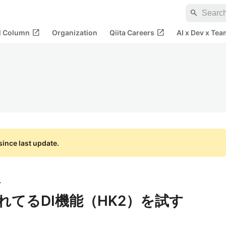
search
open_in_new
open_in_new
al Column
Organization
Qiita Careers
AI x Dev x Tea
ince last update.
会社
まれてるDI機能（HK2）を試す