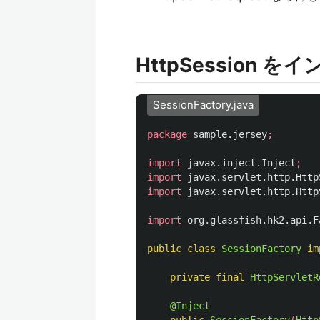
HttpSession
SessionFactory.java
package
sample.jersey
;
import
javax.inject.Inject
;
import
javax.servlet.http.Http
import
javax.servlet.http.Http
import
org.glassfish.hk2.api.F
public
class
SessionFactory
im
private
final
HttpServletR
@Inject