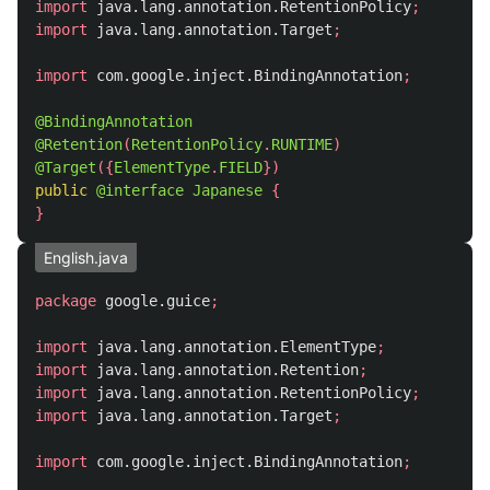
import
java.lang.annotation.RetentionPolicy
;
import
java.lang.annotation.Target
;
import
com.google.inject.BindingAnnotation
;
@BindingAnnotation
@Retention
(
RetentionPolicy
.
RUNTIME
)
@Target
({
ElementType
.
FIELD
})
public
@interface
Japanese
{
}
English.java
package
google.guice
;
import
java.lang.annotation.ElementType
;
import
java.lang.annotation.Retention
;
import
java.lang.annotation.RetentionPolicy
;
import
java.lang.annotation.Target
;
import
com.google.inject.BindingAnnotation
;