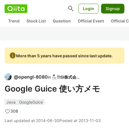
search
Login
Signup
Trend
Stock List
Question
Official Event
Official
info
More than 5 years have passed since last update.
@
opengl-8080
in
TISI株式会社
Google Guice 使い方メモ
Java
GoogleGuice
308
Last updated at
2014-06-30
Posted at
2013-11-03