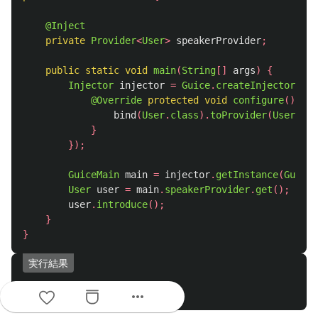
@Inject
private
Provider
<
User
>
speakerProvider
;
public
static
void
main
(
String
[]
args
)
{
Injector
injector
=
Guice
.
createInjector
(
new
@Override
protected
void
configure
()
{
bind
(
User
.
class
).
toProvider
(
UserProv
}
});
GuiceMain
main
=
injector
.
getInstance
(
GuiceM
User
user
=
main
.
speakerProvider
.
get
();
user
.
introduce
();
}
}
実行結果
more_horiz