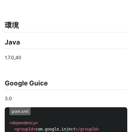
環境
Java
1.7.0_40
Google Guice
3.0
pom.xml
<dependency>
<groupId>
com.google.inject
</groupId>