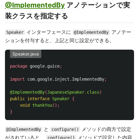
@ImplementedBy
アノテーションで実
装クラスを指定する
インターフェースに
アノテー
Speaker
@ImplementedBy
ションを付与すると、上記と同じ設定ができる。
Speaker.java
package
google.guice
;
import
com.google.inject.ImplementedBy
;
@ImplementedBy
(
JapaneseSpeaker
.
class
)
public
interface
Speaker
{
void
thankYou
();
}
と
メソッドの両方で設定
@ImplementedBy
configure()
がされていると、
メソッドで設定した内容
configure()