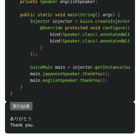
private
Speaker
englishSpeaker
;
public
static
void
main
(
String
[]
args
)
{
Injector
injector
=
Guice
.
createInjector
(
new
@Override
protected
void
configure
()
{
bind
(
Speaker
.
class
).
annotatedWith
(
Ja
bind
(
Speaker
.
class
).
annotatedWith
(
En
}
});
GuiceMain
main
=
injector
.
getInstance
(
GuiceM
main
.
japaneseSpeaker
.
thankYou
();
main
.
englishSpeaker
.
thankYou
();
}
}
実行結果
ありがとう
