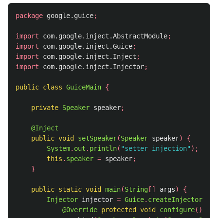
package
google.guice
;
import
com.google.inject.AbstractModule
;
import
com.google.inject.Guice
;
import
com.google.inject.Inject
;
import
com.google.inject.Injector
;
public
class
GuiceMain
{
private
Speaker
speaker
;
@Inject
public
void
setSpeaker
(
Speaker
speaker
)
{
System
.
out
.
println
(
"setter injection"
);
this
.
speaker
=
speaker
;
}
public
static
void
main
(
String
[]
args
)
{
Injector
injector
=
Guice
.
createInjector
(
new
@Override
protected
void
configure
()
{