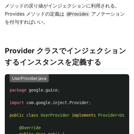
メソッドの戻り値がインジェクションに利用される。
Provides メソッドの定義は
アノテーション
@Provides
を付与すればいい。
Provider クラスでインジェクション
するインスタンスを定義する
UserProvider.java
package
google.guice
;
import
com.google.inject.Provider
;
public
class
UserProvider
implements
Provider
<
User
>
@Override