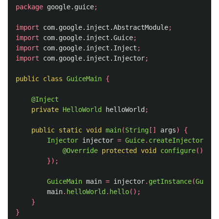
package
google.guice
;
import
com.google.inject.AbstractModule
;
import
com.google.inject.Guice
;
import
com.google.inject.Inject
;
import
com.google.inject.Injector
;
public
class
GuiceMain
{
@Inject
private
HelloWorld
helloWorld
;
public
static
void
main
(
String
[]
args
)
{
Injector
injector
=
Guice
.
createInjector
(
new
@Override
protected
void
configure
()
{}
});
GuiceMain
main
=
injector
.
getInstance
(
GuiceM
main
.
helloWorld
.
hello
();
}
}