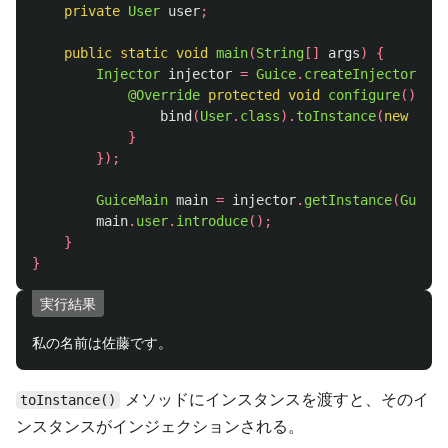
private
User
user
;
public
static
void
main
(
String
[]
args
)
{
Injector
injector
=
Guice
.
createInjector
(
new
@Override
protected
void
configure
()
{
bind
(
User
.
class
).
toInstance
(
new
User
}
});
GuiceMain
main
=
injector
.
getInstance
(
GuiceM
main
.
user
.
introduce
();
}
}
実行結果
メソッドにインスタンスを渡すと、そのイ
toInstance()
ンスタンスがインジェクションされる。