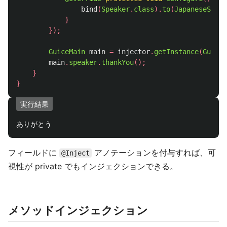
bind
(
Speaker
.
class
).
to
(
JapaneseSpeak
}
});
GuiceMain
main
=
injector
.
getInstance
(
GuiceM
main
.
speaker
.
thankYou
();
}
}
実行結果
フィールドに
アノテーションを付与すれば、可
@Inject
視性が private でもインジェクションできる。
メソッドインジェクション