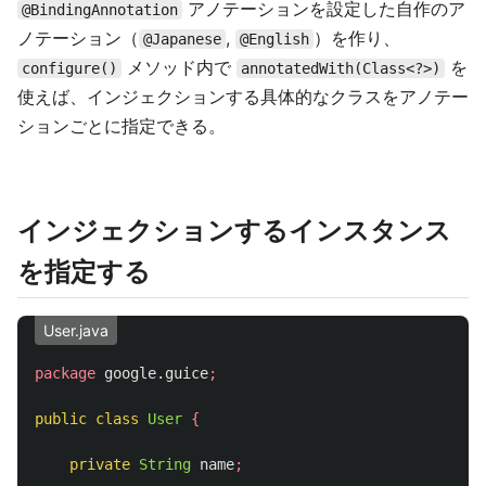
アノテーションを設定した自作のア
@BindingAnnotation
ノテーション（
,
）を作り、
@Japanese
@English
メソッド内で
を
configure()
annotatedWith(Class<?>)
使えば、インジェクションする具体的なクラスをアノテー
ションごとに指定できる。
インジェクションするインスタンス
を指定する
User.java
package
google.guice
;
public
class
User
{
private
String
name
;