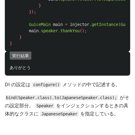
}
});
GuiceMain
main
=
injector
.
getInstance
(
GuiceM
main
.
speaker
.
thankYou
();
}
}
実行結果
DI の設定は
メソッドの中で記述する。
configure()
がそ
bind(Speaker.class).to(JapaneseSpeaker.class);
の設定部分。
をインジェクションするときの具
Speaker
体的なクラスに
を指定している。
JapaneseSpeaker