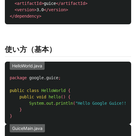
<artifactId>
guice
</artifactId>
<version>
3.0
</version>
</dependency>
使い方（基本）
HelloWorld.java
package
google.guice
;
public
class
HelloWorld
{
public
void
hello
()
{
System
.
out
.
println
(
"Hello Google Guice!!"
);
}
}
GuiceMain.java