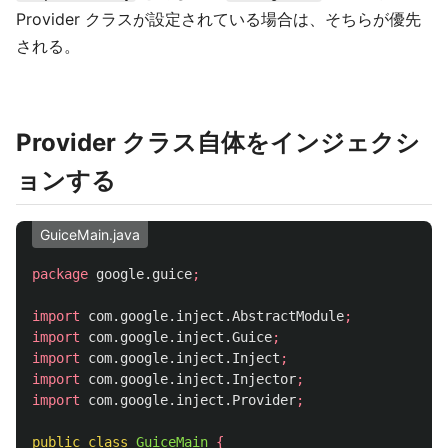
Provider クラスが設定されている場合は、そちらが優先
される。
Provider クラス自体をインジェクシ
ョンする
GuiceMain.java
package
google.guice
;
import
com.google.inject.AbstractModule
;
import
com.google.inject.Guice
;
import
com.google.inject.Inject
;
import
com.google.inject.Injector
;
import
com.google.inject.Provider
;
public
class
GuiceMain
{