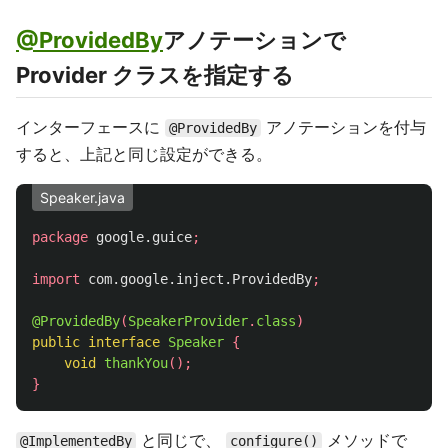
@ProvidedBy
アノテーションで
Provider クラスを指定する
インターフェースに
アノテーションを付与
@ProvidedBy
すると、上記と同じ設定ができる。
Speaker.java
package
google.guice
;
import
com.google.inject.ProvidedBy
;
@ProvidedBy
(
SpeakerProvider
.
class
)
public
interface
Speaker
{
void
thankYou
();
}
と同じで、
メソッドで
@ImplementedBy
configure()