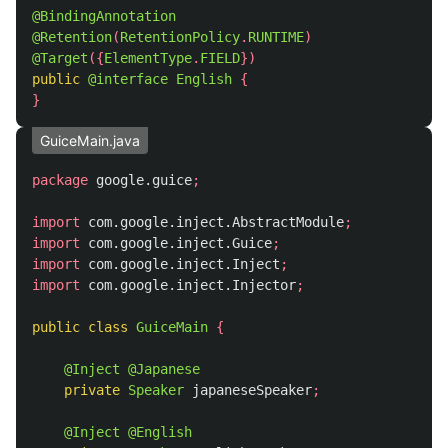
@BindingAnnotation
@Retention
(
RetentionPolicy
.
RUNTIME
)
@Target
({
ElementType
.
FIELD
})
public
@interface
English
{
}
GuiceMain.java
package
google.guice
;
import
com.google.inject.AbstractModule
;
import
com.google.inject.Guice
;
import
com.google.inject.Inject
;
import
com.google.inject.Injector
;
public
class
GuiceMain
{
@Inject
@Japanese
private
Speaker
japaneseSpeaker
;
@Inject
@English