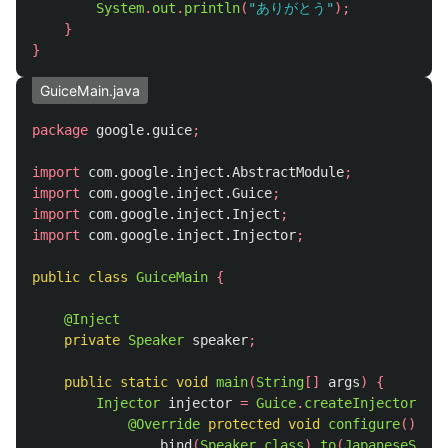
System
.
out
.
println
(
"ありがとう"
);
}
}
GuiceMain.java
package
google.guice
;
import
com.google.inject.AbstractModule
;
import
com.google.inject.Guice
;
import
com.google.inject.Inject
;
import
com.google.inject.Injector
;
public
class
GuiceMain
{
@Inject
private
Speaker
speaker
;
public
static
void
main
(
String
[]
args
)
{
Injector
injector
=
Guice
.
createInjector
(
new
@Override
protected
void
configure
()
{
bind
(
Speaker
.
class
).
to
(
JapaneseSpeak