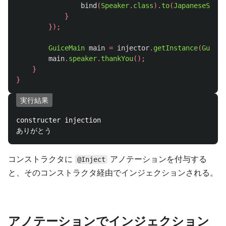
bind
(
Speaker
.
class
).
to
(
JapaneseSpeak
}
});
GuiceMain
main
=
injector
.
getInstance
(
GuiceM
main
.
speaker
.
thankYou
();
}
}
実行結果
constructer injection

コンストラクタに
アノテーションを付与する
@Inject
と、そのコンストラクタ経由でインジェクションされる。
アノテーションでインジェクション