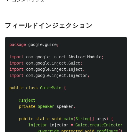
フィールドインジェクション
package
google.guice
;
import
com.google.inject.AbstractModule
;
import
com.google.inject.Guice
;
import
com.google.inject.Inject
;
import
com.google.inject.Injector
;
public
class
GuiceMain
{
@Inject
private
Speaker
speaker
;
public
static
void
main
(
String
[]
args
)
{
Injector
injector
=
Guice
.
createInjector
(
new
@Override
protected
void
configure
()
{