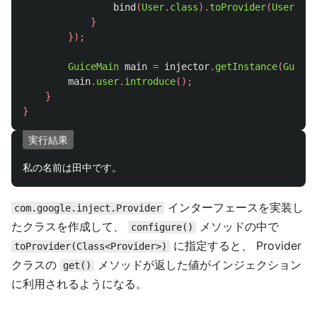
bind
(
User
.
class
).
toProvider
(
UserProv
}
});
GuiceMain
main
=
injector
.
getInstance
(
GuiceM
main
.
user
.
introduce
();
}
}
実行結果
インターフェースを実装し
com.google.inject.Provider
たクラスを作成して、
メソッドの中で
configure()
に指定すると、 Provider
toProvider(Class<Provider>)
クラスの
メソッドが返した値がインジェクション
get()
に利用されるようになる。