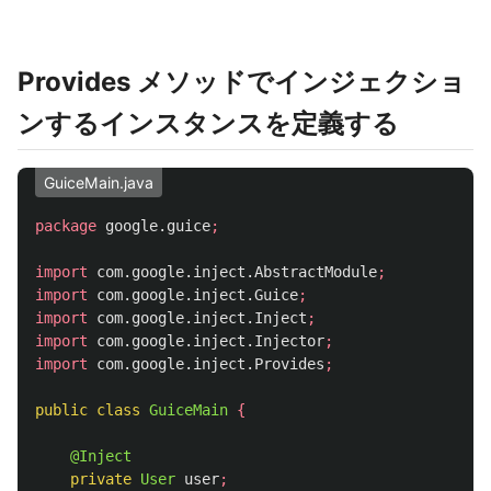
Provides メソッドでインジェクショ
ンするインスタンスを定義する
GuiceMain.java
package
google.guice
;
import
com.google.inject.AbstractModule
;
import
com.google.inject.Guice
;
import
com.google.inject.Inject
;
import
com.google.inject.Injector
;
import
com.google.inject.Provides
;
public
class
GuiceMain
{
@Inject
private
User
user
;