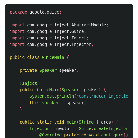
package
google.guice
;
import
com.google.inject.AbstractModule
;
import
com.google.inject.Guice
;
import
com.google.inject.Inject
;
import
com.google.inject.Injector
;
public
class
GuiceMain
{
private
Speaker
speaker
;
@Inject
public
GuiceMain
(
Speaker
speaker
)
{
System
.
out
.
println
(
"constructer injection"
);
this
.
speaker
=
speaker
;
}
public
static
void
main
(
String
[]
args
)
{
Injector
injector
=
Guice
.
createInjector
(
new
@Override
protected
void
configure
()
{