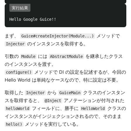
実行結果
まず、
メソッドで
Guice#createInjector(Module...)
のインスタンスを取得する。
Injector
引数の
には
を継承したクラス
Module
AbstractModule
のインスタンスを渡す。
メソッドで DI の設定を記述するが、今回の
configure()
Hello World は単純なケースなので、特に設定は不要。
取得した
から
クラスのインスタン
Injector
GuiceMain
スを取得すると、
アノテーションが付与された
@Inject
フィールドに、勝手に
クラスの
helloWorld
HelloWorld
インスタンスがインジェクションされるので、そのまま
メソッドを実行している。
hello()