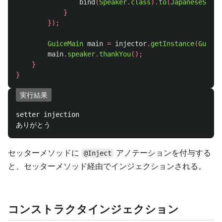
bind
(
Speaker
.
class
).
to
(
JapaneseSpeak
}
});
GuiceMain
main
=
injector
.
getInstance
(
GuiceM
main
.
speaker
.
thankYou
();
}
}
実行結果
setter injection

セッターメソッドに
アノテーションを付与する
@Inject
と、セッターメソッド経由でインジェクションされる。
コンストラクタインジェクション