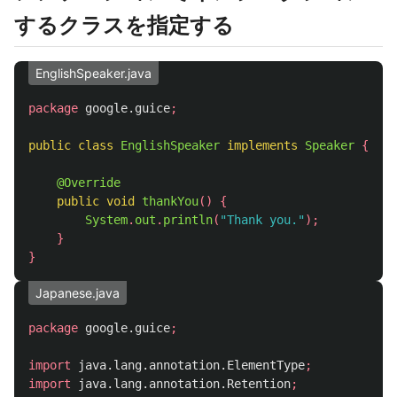
するクラスを指定する
EnglishSpeaker.java
package
google.guice
;
public
class
EnglishSpeaker
implements
Speaker
{
@Override
public
void
thankYou
()
{
System
.
out
.
println
(
"Thank you."
);
}
}
Japanese.java
package
google.guice
;
import
java.lang.annotation.ElementType
;
import
java.lang.annotation.Retention
;