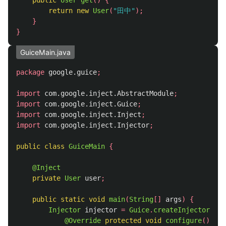
public
User
get
()
{
return
new
User
(
"田中"
);
}
}
GuiceMain.java
package
google.guice
;
import
com.google.inject.AbstractModule
;
import
com.google.inject.Guice
;
import
com.google.inject.Inject
;
import
com.google.inject.Injector
;
public
class
GuiceMain
{
@Inject
private
User
user
;
public
static
void
main
(
String
[]
args
)
{
Injector
injector
=
Guice
.
createInjector
(
new
@Override
protected
void
configure
()
{