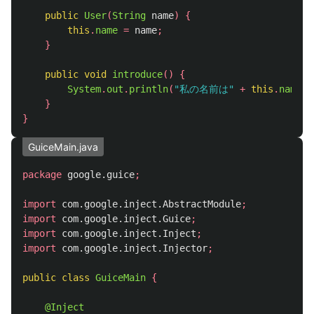
public
User
(
String
name
)
{
this
.
name
=
name
;
}
public
void
introduce
()
{
System
.
out
.
println
(
"私の名前は"
+
this
.
name
+
}
}
GuiceMain.java
package
google.guice
;
import
com.google.inject.AbstractModule
;
import
com.google.inject.Guice
;
import
com.google.inject.Inject
;
import
com.google.inject.Injector
;
public
class
GuiceMain
{
@Inject