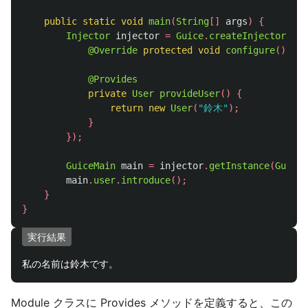
public
static
void
main
(
String
[]
args
)
{
Injector
injector
=
Guice
.
createInjector
(
new
@Override
protected
void
configure
()
{}
@Provides
private
User
provideUser
()
{
return
new
User
(
"鈴木"
);
}
});
GuiceMain
main
=
injector
.
getInstance
(
GuiceM
main
.
user
.
introduce
();
}
}
実行結果
Module クラスに Provides メソッドを定義すると、この