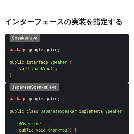
インターフェースの実装を指定する
Speaker.java
package
google.guice
;
public
interface
Speaker
{
void
thankYou
();
}
JapaneseSpeaker.java
package
google.guice
;
public
class
JapaneseSpeaker
implements
Speaker
{
@Override
public
void
thankYou
()
{