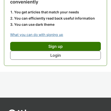
conveniently
You get articles that match your needs
You can efficiently read back useful information
You can use dark theme
What you can do with signing up
Sign up
Login