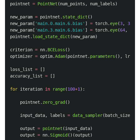
pointnet
=
PointNet
(
num_points
,
num_labels
)
new_param
=
pointnet
.
state_dict
()
new_param
[
'
main.0.main.6.bias
'
]
=
torch
.
eye
(
3
,
3
).
vi
new_param
[
'
main.3.main.6.bias
'
]
=
torch
.
eye
(
64
,
64
).
pointnet
.
load_state_dict
(
new_param
)
criterion
=
nn
.
BCELoss
()
optimizer
=
optim
.
Adam
(
pointnet
.
parameters
(),
lr
=
0.0
loss_list
=
[]
accuracy_list
=
[]
for
iteration
in
range
(
100
+
1
):
pointnet
.
zero_grad
()
input_data
,
labels
=
data_sampler
(
batch_size
,
nu
output
=
pointnet
(
input_data
)
output
=
nn
.
Sigmoid
()(
output
)