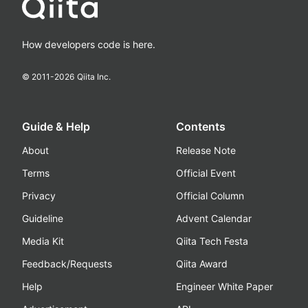
How developers code is here.
© 2011-
2026
Qiita Inc.
Guide & Help
Contents
About
Release Note
Terms
Official Event
Privacy
Official Column
Guideline
Advent Calendar
Media Kit
Qiita Tech Festa
Feedback/Requests
Qiita Award
Help
Engineer White Paper