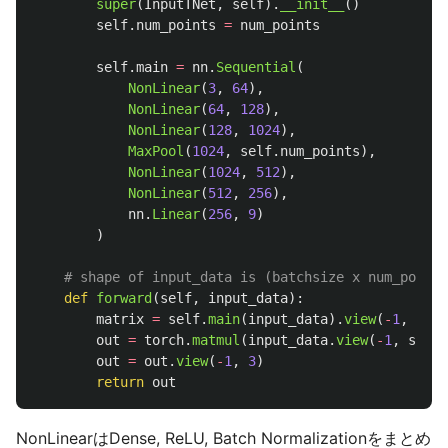
super
(
InputTNet
,
self
).
__init__
()
self
.
num_points
=
num_points
self
.
main
=
nn
.
Sequential
(
NonLinear
(
3
,
64
),
NonLinear
(
64
,
128
),
NonLinear
(
128
,
1024
),
MaxPool
(
1024
,
self
.
num_points
),
NonLinear
(
1024
,
512
),
NonLinear
(
512
,
256
),
nn
.
Linear
(
256
,
9
)
)
def
forward
(
self
,
input_data
):
matrix
=
self
.
main
(
input_data
).
view
(
-
1
,
3
,
3
out
=
torch
.
matmul
(
input_data
.
view
(
-
1
,
self
.
out
=
out
.
view
(
-
1
,
3
)
return
out
NonLinearはDense, ReLU, Batch Normalizationをまとめ