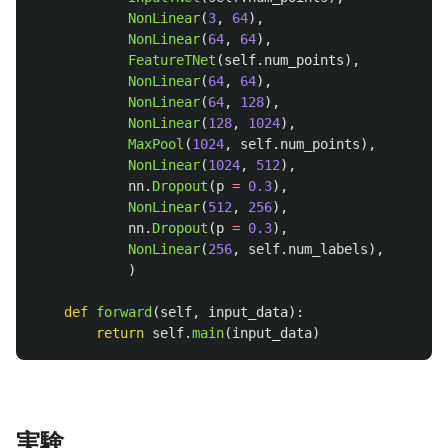
NonLinear
(
3
,
64
),
NonLinear
(
64
,
64
),
FeatureTNet
(
self
.
num_points
),
NonLinear
(
64
,
64
),
NonLinear
(
64
,
128
),
NonLinear
(
128
,
1024
),
MaxPool
(
1024
,
self
.
num_points
),
NonLinear
(
1024
,
512
),
nn
.
Dropout
(
p
=
0.3
),
NonLinear
(
512
,
256
),
nn
.
Dropout
(
p
=
0.3
),
NonLinear
(
256
,
self
.
num_labels
),
)
def
forward
(
self
,
input_data
):
return
self
.
main
(
input_data
)
実験