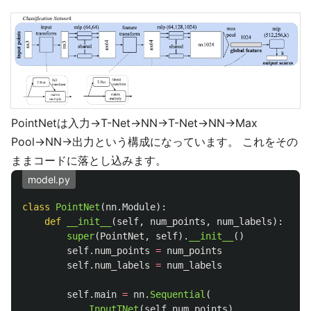
PointNetは入力→T-Net→NN→T-Net→NN→Max
Pool→NN→出力という構成になっています。 これをその
ままコードに落とし込みます。
model.py
class
PointNet
(
nn
.
Module
):
def
__init__
(
self
,
num_points
,
num_labels
):
super
(
PointNet
,
self
).
__init__
()
self
.
num_points
=
num_points
self
.
num_labels
=
num_labels
self
.
main
=
nn
.
Sequential
(
InputTNet
(
self
.
num_points
),