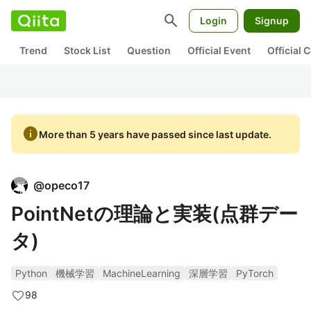
search
Login
Signup
Trend
Stock List
Question
Official Event
Official
info
More than 5 years have passed since last update.
@
opeco17
PointNetの理論と実装(点群デー
タ)
Python
機械学習
MachineLearning
深層学習
PyTorch
98