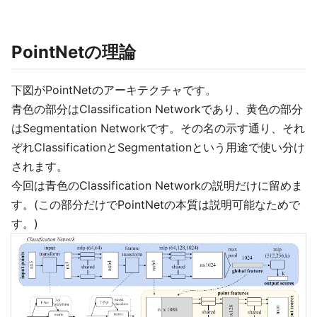
PointNetの理論
下図がPointNetのアーキテクチャです。
青色の部分はClassification Networkであり、黄色の部分
はSegmentation Networkです。その名の示す通り、それ
ぞれClassificationとSegmentationという用途で使い分け
されます。
今回は青色のClassification Networkの説明だけに留めま
す。(この部分だけでPointNetの本質は説明可能なためで
す。)