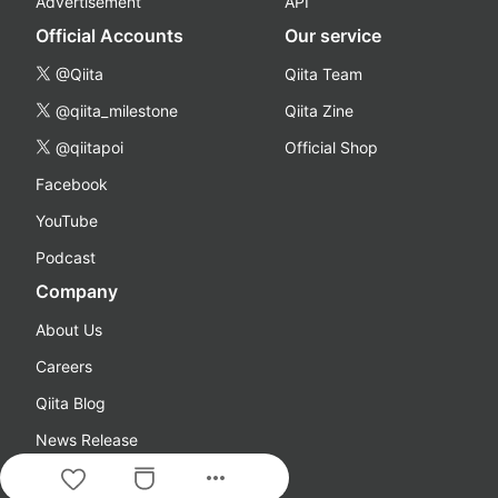
Advertisement
API
Official Accounts
Our service
@Qiita
Qiita Team
@qiita_milestone
Qiita Zine
@qiitapoi
Official Shop
Facebook
YouTube
Podcast
Company
About Us
Careers
Qiita Blog
News Release
more_horiz