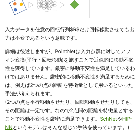
入力データを任意の回転行列$R$だけ回転移動させても出
力は不変であるという意味です。
詳細は後述しますが、PointNetは入力点群に対してアフ
ィン変換(平行・回転移動)を施すことで近似的に移動不変
性を獲得しています。厳密に移動不変性を満足しているわ
けではありません。厳密的に移動不変性を満足するために
は、例えば2つの点の距離を特徴量として用いるといった
手法が考えられます。
(2つの点を平行移動させたり、回転移動させたりしても、
その距離は一定です。なので2点間の距離を特徴量とする
ことで移動不変性を厳密に満足できます。
SchNet
や
HIP-
NN
というモデルはそんな感じの手法を使っています。)