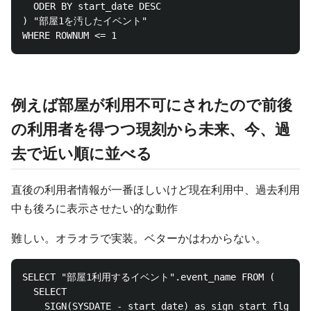
  ODER BY start_date DESC

) "部屋1を汚したイベント"

例えば部屋が利用不可にされたので前後
の利用者を得つつ現刻から未来、今、過
去で近い順に並べる
直後の利用者情報が一番ほしいけど現在利用中、過去利用
中も後ろに表示させたい的な動作
難しい。オラオラで実装。ベターかはわからない。
SELECT "部屋1利用するイベント".event_name FROM (

  SELECT  

    SIGN(SYSDATE - start_date) as sign_start_f