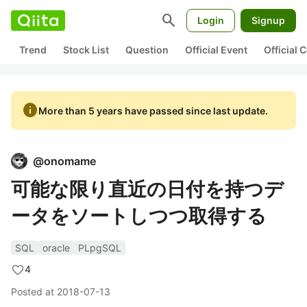
search
Login
Signup
Trend
Stock List
Question
Official Event
Official
info
More than 5 years have passed since last update.
@
onomame
可能な限り直近の日付を持つデ
ータをソートしつつ取得する
SQL
oracle
PLpgSQL
4
Posted at
2018-07-13