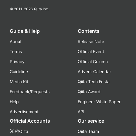
© 2011-
2026
Qiita Inc.
Guide & Help
Contents
About
Release Note
Terms
Official Event
Privacy
Official Column
Guideline
Advent Calendar
Media Kit
Qiita Tech Festa
Feedback/Requests
Qiita Award
Help
Engineer White Paper
Advertisement
API
Official Accounts
Our service
@Qiita
Qiita Team