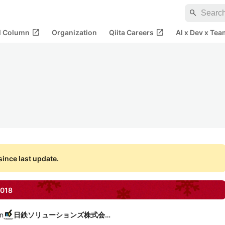
search
open_in_new
open_in_new
al Column
Organization
Qiita Careers
AI x Dev x Tea
ince last update.
018
in
日鉄ソリューションズ株式会社