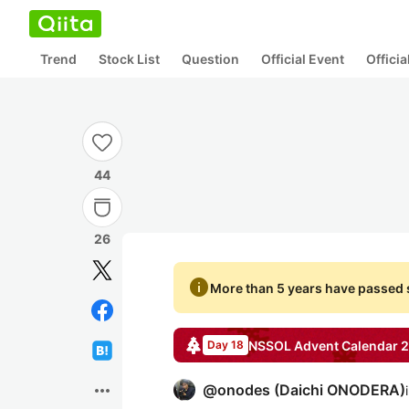
Trend
Stock List
Question
Official Event
Offici
44
26
info
More than 5 years have passed s
NSSOL
Advent Calendar
2
Day 18
more_horiz
@
onodes
(
Daichi ONODERA
)