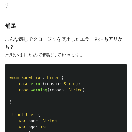
す。
補足
こんな感じでクロージャを使用したエラー処理もアリか
も？
と思いましたので追記しておきます。
enum
SomeError
:
Error
{
case
error
(
reason
:
String
)
case
warning
(
reason
:
String
)
}
struct
User
{
var
name
:
String
var
age
:
Int