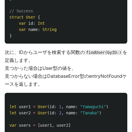
// Success
struct
User
{
var
id
:
Int
var
name
:
String
}
次に、IDからユーザを検索する関数の
を
findUser(byID:)
定義します。
見つかった場合はUser型の値を、
見つからない場合はDatabaseError型のentryNotFoundケ
ースを返します。
let
user1
=
User
(
id
:
1
,
name
:
"Yamaguchi"
)
let
user2
=
User
(
id
:
2
,
name
:
"Tanaka"
)
var
users
=
[
user1
,
user2
]