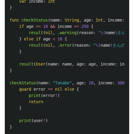
var
income
:
Int
}
func
checkStatus
(
name
:
String
,
age
:
Int
,
income
:
Int
if
age
>=
18
&&
income
<=
250
{
result
(
nil
,
.
warning
(
reason
:
"
\(
name
)
さんの年
}
else
if
age
<
18
{
result
(
nil
,
.
error
(
reason
:
"
\(
name
)
さんの年齢
}
result
(
User
(
name
:
name
,
age
:
age
,
income
:
income
}
checkStatus
(
name
:
"Tanabe"
,
age
:
18
,
income
:
300
)
{
guard
error
==
nil
else
{
print
(
error
!
)
return
}
print
(
user
!
)
}