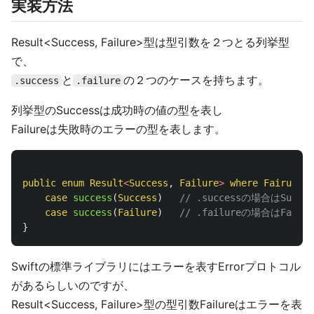
実装方法
Result<Success, Failure>型は型引数を２つとる列挙型
で、
と
の２つのケースを持ちます。
.success
.failure
列挙型のSuccessは成功時の値の型を表し
Failureは失敗時のエラーの型を表します。
public
enum
Result
<
Success
,
Failure
>
where
Fairule
:
case
success
(
Success
)
// .successの場合はSuc
case
success
(
Failure
)
// .failureの場合はFai
}
Swiftの標準ライブラリにはエラーを表すErrorプロトコル
があるらしいのですが、
Result<Success, Failure>型の型引数Failureはエラーを表