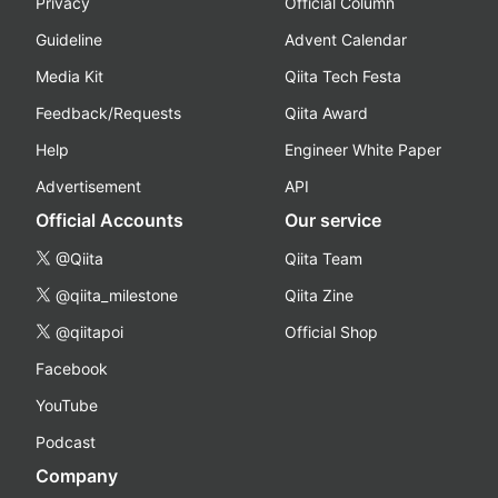
Privacy
Official Column
Guideline
Advent Calendar
Media Kit
Qiita Tech Festa
Feedback/Requests
Qiita Award
Help
Engineer White Paper
Advertisement
API
Official Accounts
Our service
@Qiita
Qiita Team
@qiita_milestone
Qiita Zine
@qiitapoi
Official Shop
Facebook
YouTube
Podcast
Company