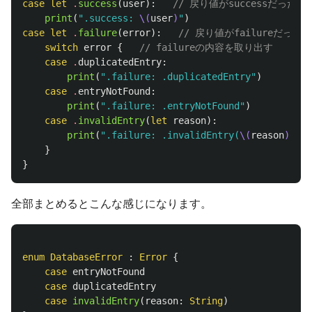
case
let
.
success
(
user
):
// 戻り値がsuccessだった場
print
(
".success: 
\(
user
)
"
)
case
let
.
failure
(
error
):
// 戻り値がfailureだった
switch
error
{
// failureの内容を取り出す
case
.
duplicatedEntry
:
print
(
".failure: .duplicatedEntry"
)
case
.
entryNotFound
:
print
(
".failure: .entryNotFound"
)
case
.
invalidEntry
(
let
reason
):
print
(
".failure: .invalidEntry(
\(
reason
)
)"
)
}
}
全部まとめるとこんな感じになります。
enum
DatabaseError
:
Error
{
case
entryNotFound
case
duplicatedEntry
case
invalidEntry
(
reason
:
String
)