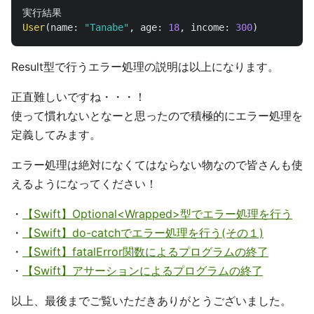
実行結果
User
(
name
:
"Tanabe"
,
age
:
18
,
income
:
300
)
Result型で行うエラー処理の説明は以上になります。
正直難しいですね・・・！
使って慣れないとなーと思ったので積極的にエラー処理を
定義してみます。
エラー処理は絶対になくてはならない物なので皆さんも使
えるようになってください！
・
【Swift】Optional<Wrapped>型でエラー処理を行う
・
【Swift】do-catchでエラー処理を行う(その１)
・
【Swift】fatalError関数によるプログラムの終了
・
【Swift】アサーションによるプログラムの終了
以上、最後までご覧いただきありがとうございました。