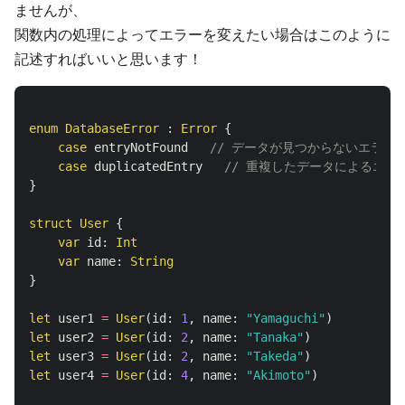
ませんが、
関数内の処理によってエラーを変えたい場合はこのように
記述すればいいと思います！
enum
DatabaseError
:
Error
{
case
entryNotFound
// データが見つからないエラー
case
duplicatedEntry
// 重複したデータによるエラ
}
struct
User
{
var
id
:
Int
var
name
:
String
}
let
user1
=
User
(
id
:
1
,
name
:
"Yamaguchi"
)
let
user2
=
User
(
id
:
2
,
name
:
"Tanaka"
)
let
user3
=
User
(
id
:
2
,
name
:
"Takeda"
)
let
user4
=
User
(
id
:
4
,
name
:
"Akimoto"
)