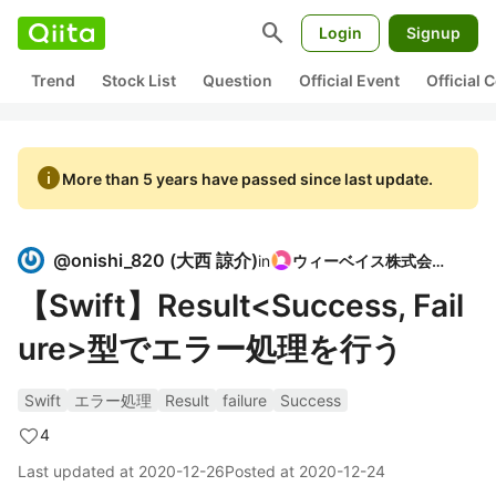
search
Login
Signup
Trend
Stock List
Question
Official Event
Official
info
More than 5 years have passed since last update.
@
onishi_820
(
大西 諒介
)
in
ウィーベイス株式会社
【Swift】Result<Success, Fail
ure>型でエラー処理を行う
Swift
エラー処理
Result
failure
Success
4
Last updated at
2020-12-26
Posted at
2020-12-24