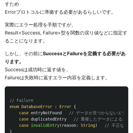
すため
Errorプロトコルに準拠する必要があるらしいです。
実際にエラー処理を手順ですが、
Result<Success, Failure>型を関数の戻り値などに指定す
ることになります。
しかし、その前に
SuccessとFailureを定義する必要があ
ります。
Successは成功時に返す値を、
Failureは失敗時に返すエラー内容を定義します。
// Failure
enum
DatabaseError
:
Error
{
case
entryNotFound
// データが見つからないエラー
case
duplicatedEntry
// 重複したデータによるエラ
case
invalidEntry
(
reason
:
String
)
// 不正なデ
}