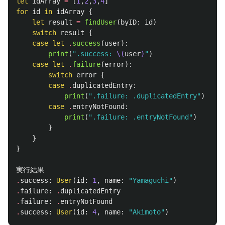
let
idArray
=
[
1
,
2
,
3
,
4
]
for
id
in
idArray
{
let
result
=
findUser
(
byID
:
id
)
switch
result
{
case
let
.
success
(
user
):
print
(
".success: 
\(
user
)
"
)
case
let
.
failure
(
error
):
switch
error
{
case
.
duplicatedEntry
:
print
(
".failure: .duplicatedEntry"
)
case
.
entryNotFound
:
print
(
".failure: .entryNotFound"
)
}
}
}
実行結果
.
success
:
User
(
id
:
1
,
name
:
"Yamaguchi"
)
.
failure
:
.
duplicatedEntry
.
failure
:
.
entryNotFound
.
success
:
User
(
id
:
4
,
name
:
"Akimoto"
)