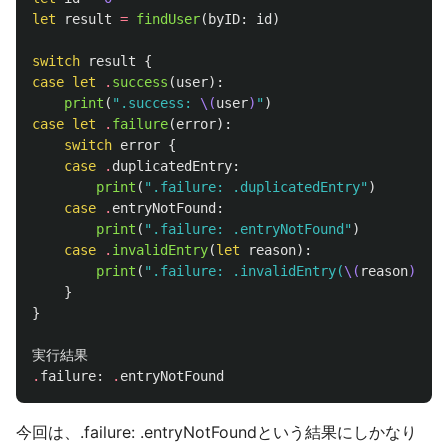
let
result
=
findUser
(
byID
:
id
)
switch
result
{
case
let
.
success
(
user
):
print
(
".success: 
\(
user
)
"
)
case
let
.
failure
(
error
):
switch
error
{
case
.
duplicatedEntry
:
print
(
".failure: .duplicatedEntry"
)
case
.
entryNotFound
:
print
(
".failure: .entryNotFound"
)
case
.
invalidEntry
(
let
reason
):
print
(
".failure: .invalidEntry(
\(
reason
)
)"
)
}
}
実行結果
.
failure
:
.
entryNotFound
今回は、.failure: .entryNotFoundという結果にしかなり