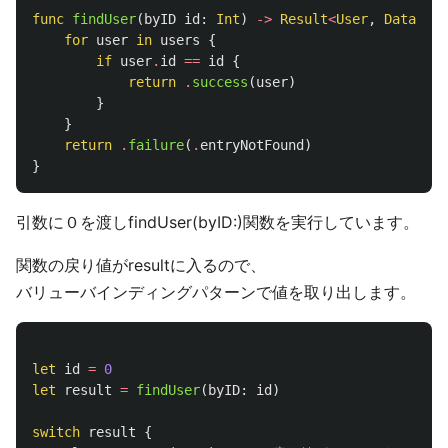
func
findUser
(
byID
id
:
Int
)
->
Result
<
User
,
Database
for
user
in
users
{
if
user
.
id
==
id
{
return
.
success
(
user
)
}
}
return
.
failure
(
.
entryNotFound
)
}
引数に０を渡しfindUser(byID:)関数を実行しています。
関数の戻り値がresultに入るので、
バリューバインディングパターンで値を取り出します。
let
id
=
0
let
result
=
findUser
(
byID
:
id
)
switch
result
{