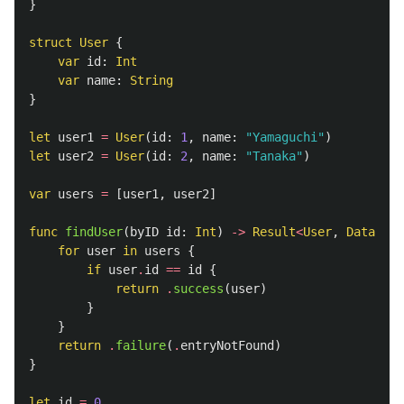
}
struct
User
{
var
id
:
Int
var
name
:
String
}
let
user1
=
User
(
id
:
1
,
name
:
"Yamaguchi"
)
let
user2
=
User
(
id
:
2
,
name
:
"Tanaka"
)
var
users
=
[
user1
,
user2
]
func
findUser
(
byID
id
:
Int
)
->
Result
<
User
,
Database
for
user
in
users
{
if
user
.
id
==
id
{
return
.
success
(
user
)
}
}
return
.
failure
(
.
entryNotFound
)
}
let
id
=
0