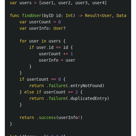
var
users
=
[
user1
,
user2
,
user3
,
user4
]
func
findUser
(
byID
id
:
Int
)
->
Result
<
User
,
Database
var
userCount
=
0
var
userInfo
:
User
?
for
user
in
users
{
if
user
.
id
==
id
{
userCount
+=
1
userInfo
=
user
}
}
if
userCount
==
0
{
return
.
failure
(
.
entryNotFound
)
}
else
if
userCount
>=
2
{
return
.
failure
(
.
duplicatedEntry
)
}
return
.
success
(
userInfo
!
)
}