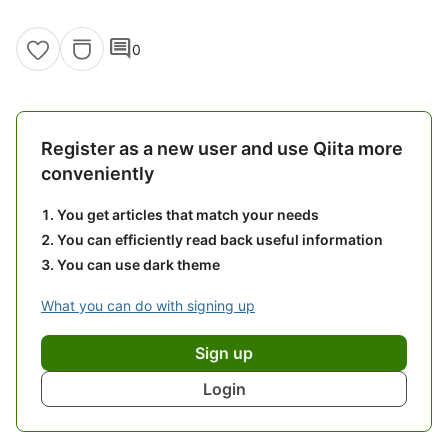
comment
0
Register as a new user and use Qiita more
conveniently
You get articles that match your needs
You can efficiently read back useful information
You can use dark theme
What you can do with signing up
Sign up
Login