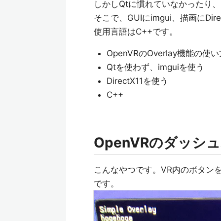
しかしQtに慣れていなかったり
そこで、GUIにimgui、描画にD
使用言語はC++です。
OpenVRのOverlay機能の使
Qtを使わず、imguiを使う
DirectX11を使う
C++
OpenVRのダッ
こんなやつです。VR内のボタン
です。