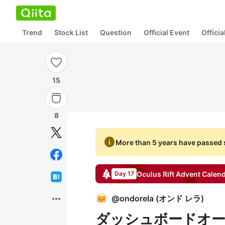
Trend
Stock List
Question
Official Event
Offici
15
8
info
More than 5 years have passed s
Oculus Rift
Advent Calen
Day 17
more_horiz
@
ondorela
(
オンド レラ
)
ダッシュボードオーバー