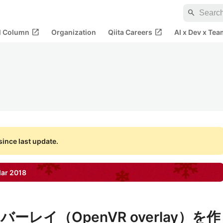
search
open_in_new
open_in_new
al Column
Organization
Qiita Careers
AI x Dev x Tea
ince last update.
dar
2018
レイ（OpenVR overlay）を作