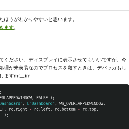
たほうがわかりやすいと思います。
きます
。
てください。ディスプレイに表示させてもいいですが、今
処理が未実装なのでプロセスを殺すときは、デバッガもし
すm(__)m
;
ERLAPPEDWINDOW
,
FALSE
);
Dashboard"
,
L"Dashboard"
,
WS_OVERLAPPEDWINDOW
,
LT
,
rc
.
right
-
rc
.
left
,
rc
.
bottom
-
rc
.
top
,
L
);