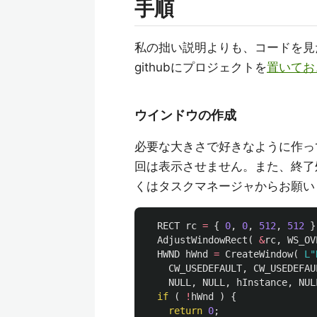
手順
私の拙い説明よりも、コードを見
githubにプロジェクトを
置いてお
ウインドウの作成
必要な大きさで好きなように作っ
回は表示させません。また、終了
くはタスクマネージャからお願いしま
RECT
rc
=
{
0
,
0
,
512
,
512
}
AdjustWindowRect
(
&
rc
,
WS_OV
HWND
hWnd
=
CreateWindow
(
L"
CW_USEDEFAULT
,
CW_USEDEFAU
NULL
,
NULL
,
hInstance
,
NUL
if
(
!
hWnd
)
{
return
0
;