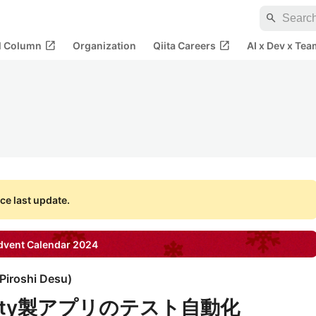
search
open_in_new
open_in_new
al Column
Organization
Qiita Careers
AI x Dev x Tea
ce last update.
vent Calendar
2024
Piroshi Desu
)
nity製アプリのテスト自動化