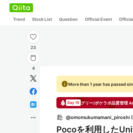
Trend
Stock List
Question
Official Event
Offici
23
4
info
More than 1 year has passed sin
グリー/ポケラボ品質管理
Ad
Day 15
more_horiz
@
omomukumamani_piroshi
(
Pocoを利用したU