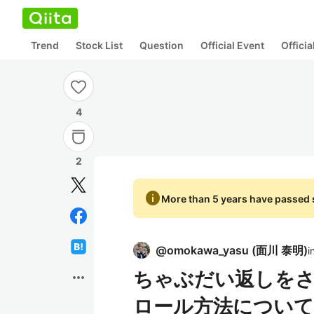
Trend
Stock List
Question
Official Event
Offici
4
2
info
More than 5 years have passed s
@
omokawa_yasu
(
面川 泰明
)
i
ちゃぶだい返しを
more_horiz
ロール方法について