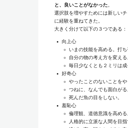
と、良いことがなかった
。
選択肢を増やすためには新しいチ
に経験を重ねてきた。
大きく分けて以下の３つである：
向上心
いまの技能を高める。打ち
自分の物の考え方を変える
毎日少なくとも２ミリは成
好奇心
やったことのないことをや
つねに、なんでも面白がる
死んだ魚の目をしない。
羞恥心
倫理観、道徳意識を高める
人格的に立派な人間を目指