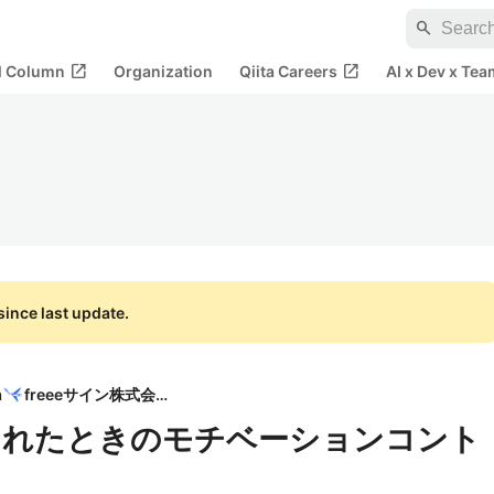
search
open_in_new
open_in_new
al Column
Organization
Qiita Careers
AI x Dev x Tea
ince last update.
n
freeeサイン株式会社
されたときのモチベーションコント