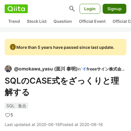
search
Login
Signup
Trend
Stock List
Question
Official Event
Official
info
More than 5 years have passed since last update.
@
omokawa_yasu
(
面川 泰明
)
in
freeeサイン株式会社
SQLのCASE式をざっくりと理
解する
SQL
集合
5
Last updated at
2020-06-16
Posted at
2020-06-16