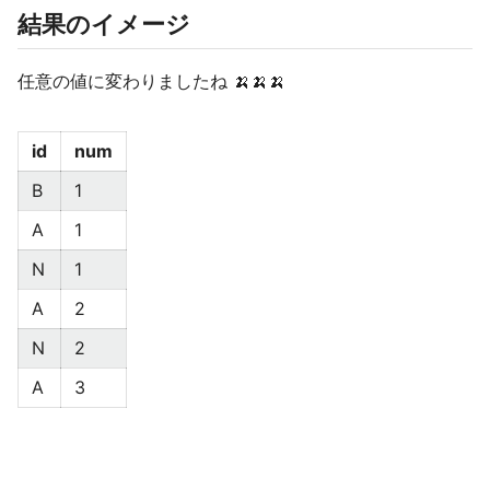
結果のイメージ
任意の値に変わりましたね 🍌🍌🍌
id
num
B
1
A
1
N
1
A
2
N
2
A
3