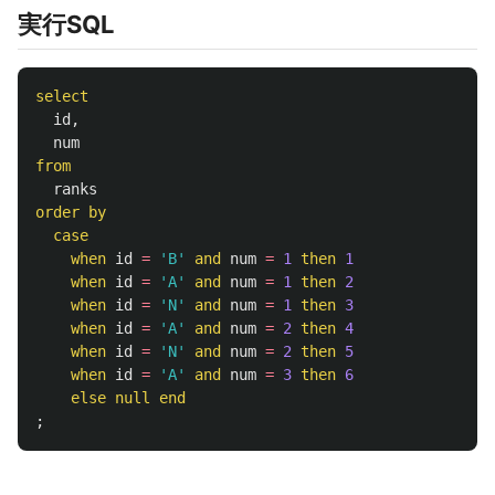
実行SQL
select
id
,
num
from
ranks
order
by
case
when
id
=
'B'
and
num
=
1
then
1
when
id
=
'A'
and
num
=
1
then
2
when
id
=
'N'
and
num
=
1
then
3
when
id
=
'A'
and
num
=
2
then
4
when
id
=
'N'
and
num
=
2
then
5
when
id
=
'A'
and
num
=
3
then
6
else
null
end
;