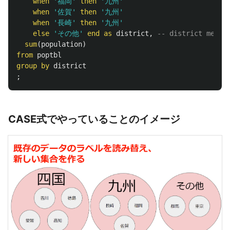
when
'福岡'
then
'九州'
when
'佐賀'
then
'九州'
when
'長崎'
then
'九州'
else
'その他'
end
as
district
,
-- district means
sum
(
population
)
from
poptbl
group
by
district
;
CASE式でやっていることのイメージ