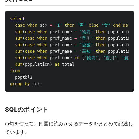
select
case
when
sex
=
'1'
then
'男'
else
'女'
end
as
sex
sum
(
case
when
pref_name
=
'徳島'
then
population
e
sum
(
case
when
pref_name
=
'香川'
then
population
e
sum
(
case
when
pref_name
=
'愛媛'
then
population
e
sum
(
case
when
pref_name
=
'高知'
then
population
e
sum
(
case
when
pref_name
in
(
'徳島'
,
'香川'
,
'愛媛'
,
sum
(
population
)
as
total
from
poptbl2
group
by
sex
;
SQLのポイント
in句を使って、四国に読みかえるデータをまとめて記述し
ています。