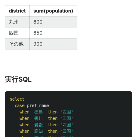
district
sum(population)
九州
600
四国
650
その他
900
実行SQL
select
case
pref_name
when
'徳島'
then
'四国'
when
'香川'
then
'四国'
when
'愛媛'
then
'四国'
when
'高知'
then
'四国'