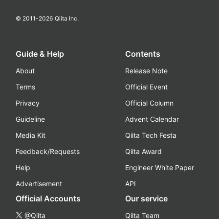
© 2011-
2026
Qiita Inc.
Guide & Help
Contents
About
Release Note
Terms
Official Event
Privacy
Official Column
Guideline
Advent Calendar
Media Kit
Qiita Tech Festa
Feedback/Requests
Qiita Award
Help
Engineer White Paper
Advertisement
API
Official Accounts
Our service
@Qiita
Qiita Team