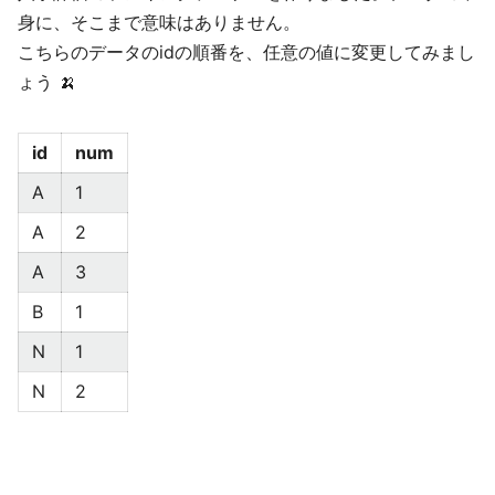
身に、そこまで意味はありません。
こちらのデータのidの順番を、任意の値に変更してみまし
ょう 🍌
id
num
A
1
A
2
A
3
B
1
N
1
N
2