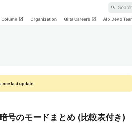
search
open_in_new
open_in_new
al Column
Organization
Qiita Careers
AI x Dev x Tea
ince last update.
暗号のモードまとめ (比較表付き)