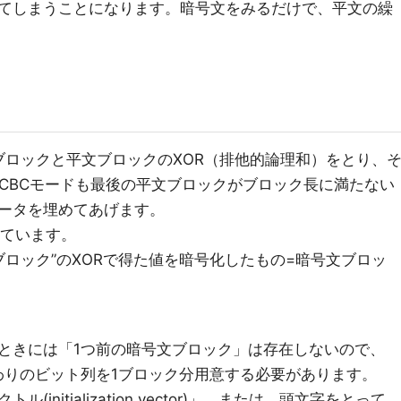
てしまうことになります。暗号文をみるだけで、平文の繰
ブロックと平文ブロックのXOR（排他的論理和）をとり、
。CBCモードも最後の平文ブロックがブロック長に満たない
ータを埋めてあげます。
れています。
文ブロック”のXORで得た値を暗号化したもの=暗号文ブロッ
ときには「1つ前の暗号文ブロック」は存在しないので、
わりのビット列を1ブロック分用意する必要があります。
nitialization vector)」、または、頭文字をとって