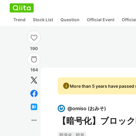
Trend
Stock List
Question
Official Event
Offici
190
164
info
More than 5 years have passed s
@
omiso
(
おみそ
)
【暗号化】ブロック
more_horiz
暗号化
暗号