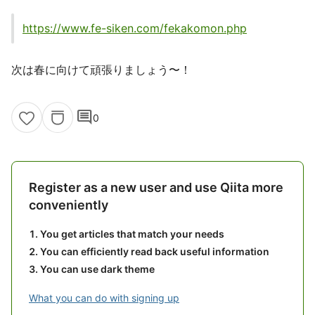
https://www.fe-siken.com/fekakomon.php
次は春に向けて頑張りましょう〜！
comment
0
Register as a new user and use Qiita more
conveniently
You get articles that match your needs
You can efficiently read back useful information
You can use dark theme
What you can do with signing up