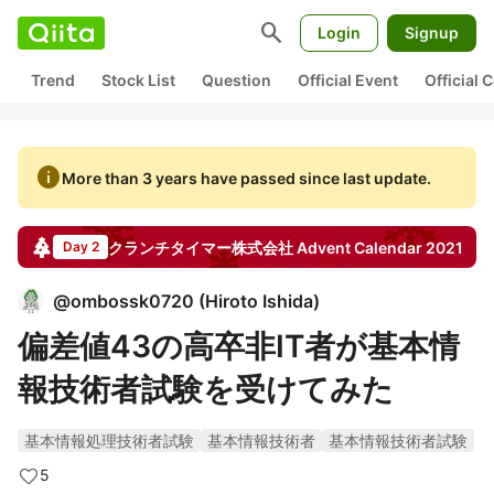
search
Login
Signup
Trend
Stock List
Question
Official Event
Official
info
More than 3 years have passed since last update.
クランチタイマー株式会社
Advent Calendar
2021
Day 2
@
ombossk0720
(
Hiroto Ishida
)
偏差値43の高卒非IT者が基本情
報技術者試験を受けてみた
基本情報処理技術者試験
基本情報技術者
基本情報技術者試験
5