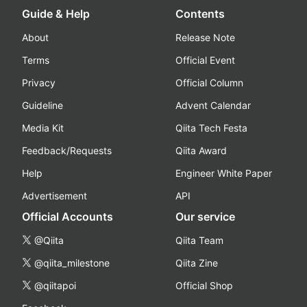
Guide & Help
Contents
About
Release Note
Terms
Official Event
Privacy
Official Column
Guideline
Advent Calendar
Media Kit
Qiita Tech Festa
Feedback/Requests
Qiita Award
Help
Engineer White Paper
Advertisement
API
Official Accounts
Our service
@Qiita
Qiita Team
@qiita_milestone
Qiita Zine
@qiitapoi
Official Shop