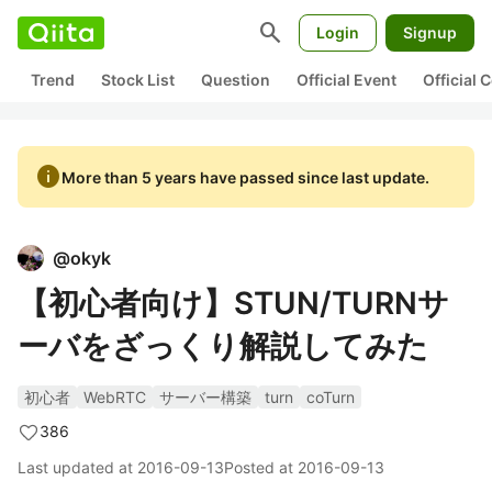
search
Login
Signup
Trend
Stock List
Question
Official Event
Official
info
More than 5 years have passed since last update.
@
okyk
【初心者向け】STUN/TURNサ
ーバをざっくり解説してみた
初心者
WebRTC
サーバー構築
turn
coTurn
386
Last updated at
2016-09-13
Posted at
2016-09-13