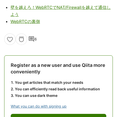
壁を越えろ！WebRTCでNAT/Firewallを越えて通信し
よう
WebRTCの裏側
comment
6
Register as a new user and use Qiita more
conveniently
You get articles that match your needs
You can efficiently read back useful information
You can use dark theme
What you can do with signing up