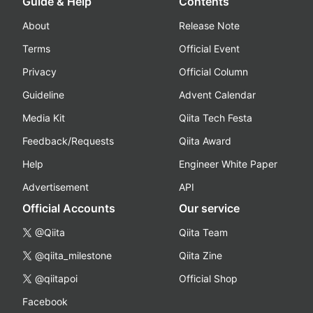
Guide & Help
Contents
About
Release Note
Terms
Official Event
Privacy
Official Column
Guideline
Advent Calendar
Media Kit
Qiita Tech Festa
Feedback/Requests
Qiita Award
Help
Engineer White Paper
Advertisement
API
Official Accounts
Our service
@Qiita
Qiita Team
@qiita_milestone
Qiita Zine
@qiitapoi
Official Shop
Facebook