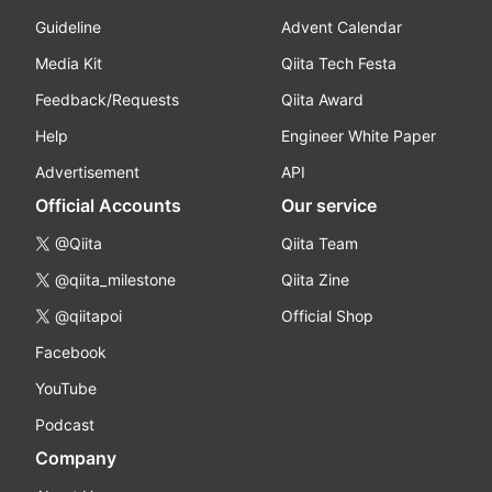
Guideline
Advent Calendar
Media Kit
Qiita Tech Festa
Feedback/Requests
Qiita Award
Help
Engineer White Paper
Advertisement
API
Official Accounts
Our service
@Qiita
Qiita Team
@qiita_milestone
Qiita Zine
@qiitapoi
Official Shop
Facebook
YouTube
Podcast
Company