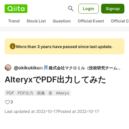
search
Login
Signup
Trend
Stock List
Question
Official Event
Official
info
More than 3 years have passed since last update.
@
okikukiku
in
株式会社マクロミル（技術研究チーム）
AlteryxでPDF出力してみた
PDF
PDF出力
画像
表
Alteryx
3
Last updated at
2022-10-17
Posted at
2022-10-17