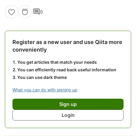
comment
0
Register as a new user and use Qiita more
conveniently
You get articles that match your needs
You can efficiently read back useful information
You can use dark theme
What you can do with signing up
Sign up
Login