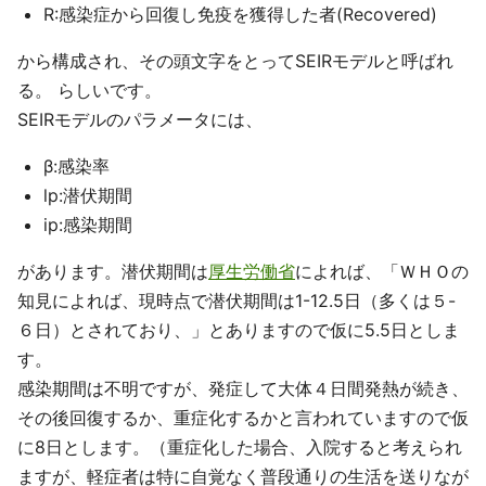
R:感染症から回復し免疫を獲得した者(Recovered)
から構成され、その頭文字をとってSEIRモデルと呼ばれ
る。 らしいです。
SEIRモデルのパラメータには、
β:感染率
lp:潜伏期間
ip:感染期間
があります。潜伏期間は
厚生労働省
によれば、「ＷＨＯの
知見によれば、現時点で潜伏期間は1-12.5日（多くは５-
６日）とされており、」とありますので仮に5.5日としま
す。
感染期間は不明ですが、発症して大体４日間発熱が続き、
その後回復するか、重症化するかと言われていますので仮
に8日とします。（重症化した場合、入院すると考えられ
ますが、軽症者は特に自覚なく普段通りの生活を送りなが