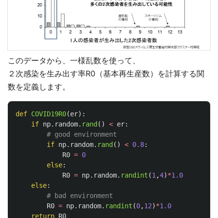
このデータから、一様乱数を使って、
２次感染を生み出す率R0（基本再生産数）を計算する関
数を定義します。
def
COVID19R0
(
er
):
if
np
.
random
.
rand
()
<
er
:
if
np
.
random
.
rand
()
<
0.8
:
R0
=
0
else
:
R0
=
np
.
random
.
randint
(
1
,
4
)
*
1.0
else
:
R0
=
np
.
random
.
randint
(
0
,
12
)
*
1.0
return
R0