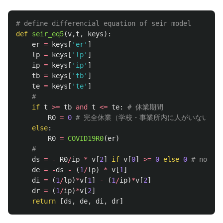
def
seir_eq5
(
v
,
t
,
keys
):
er
=
keys
[
'
er
'
]
lp
=
keys
[
'
lp
'
]
ip
=
keys
[
'
ip
'
]
tb
=
keys
[
'
tb
'
]
te
=
keys
[
'
te
'
]
if
t
>=
tb
and
t
<=
te
:
R0
=
0
else
:
R0
=
COVID19R0
(
er
)
ds
=
-
R0
/
ip
*
v
[
2
]
if
v
[
0
]
>=
0
else
0
de
=
-
ds
-
(
1
/
lp
)
*
v
[
1
]
di
=
(
1
/
lp
)
*
v
[
1
]
-
(
1
/
ip
)
*
v
[
2
]
dr
=
(
1
/
ip
)
*
v
[
2
]
return
[
ds
,
de
,
di
,
dr
]