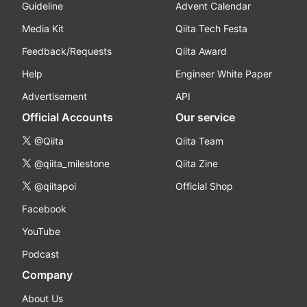
Guideline
Advent Calendar
Media Kit
Qiita Tech Festa
Feedback/Requests
Qiita Award
Help
Engineer White Paper
Advertisement
API
Official Accounts
Our service
@Qiita
Qiita Team
@qiita_milestone
Qiita Zine
@qiitapoi
Official Shop
Facebook
YouTube
Podcast
Company
About Us