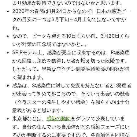
まり効果が期待できないのではないかと思います。
2020年の春節は1月24日からなので、日本の感染ピー
クの目安の一つは3月下旬～4月上旬ではないですか
ね。
なので、ピークを迎える10日くらい前、3月20日くら
いが対策の正念場ではないかと…。
SEIRモデル上、感染が完全に収束するのは、R:感染症
から回復し免疫を獲得した者が増え切った段階です。
したがって、早急なワクチン開発や治療薬の開発が強
く望まれます。
感染は、S:感染症に対して免疫を持たない者とI:発症者
が出会って初めて起こるので、そういう出会いの機会
（クラスターの発生しやすい機会）を減らすのは十分
意義があると思います。
東京都などは、
感染の動向
をグラフで公表していま
す。自分の住んでいる自治体がどの感染フェーズにい
るのか判断するのに重要ですので、各自治体も同様な