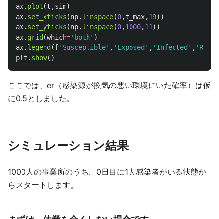
ax
.
plot
(
t
,
sim
)
ax
.
set_xticks
(
np
.
linspace
(
0
,
t_max
,
19
))
ax
.
set_yticks
(
np
.
linspace
(
0
,
1000
,
11
))
ax
.
grid
(
which
=
'
both
'
)
ax
.
legend
([
'
Susceptible
'
,
'
Exposed
'
,
'
Infected
'
,
'
Recov
plt
.
show
()
ここでは、er（感染源が換気の悪い環境にいた確率）は仮
に0.5としました。
シミュレーション結果
1000人の事業所のうち、0日目に1人感染者がいる状態か
らスタートします。