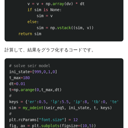
v
=
v
+
np
.
array
(
dv
)
*
dt
if
sim
is
None
:
sim
=
v
else
:
sim
=
np
.
vstack
((
sim
,
v
))
return
sim
計算して、結果をグラフ化するコードです。
ini_state
=
[
999
,
0
,
1
,
0
]
t_max
=
180
dt
=
0.01
t
=
np
.
arange
(
0
,
t_max
,
dt
)
keys
=
{
'
er
'
:
0.5
,
'
lp
'
:
5.5
,
'
ip
'
:
8
,
'
tb
'
:
0
,
'
te
'
:
0
}
sim
=
my_odeint
(
seir_eq5
,
ini_state
,
t
,
keys
)
plt
.
rcParams
[
"
font.size
"
]
=
12
fig
,
ax
=
plt
.
subplots
(
figsize
=
(
10
,
5
))