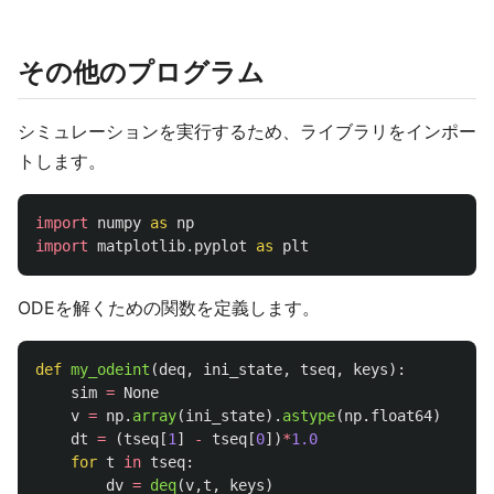
その他のプログラム
シミュレーションを実行するため、ライブラリをインポー
トします。
import
numpy
as
np
import
matplotlib.pyplot
as
plt
ODEを解くための関数を定義します。
def
my_odeint
(
deq
,
ini_state
,
tseq
,
keys
):
sim
=
None
v
=
np
.
array
(
ini_state
).
astype
(
np
.
float64
)
dt
=
(
tseq
[
1
]
-
tseq
[
0
])
*
1.0
for
t
in
tseq
:
dv
=
deq
(
v
,
t
,
keys
)