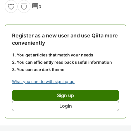
comment
0
Register as a new user and use Qiita more
conveniently
You get articles that match your needs
You can efficiently read back useful information
You can use dark theme
What you can do with signing up
Sign up
Login