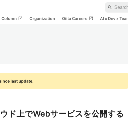
search
open_in_new
open_in_new
al Column
Organization
Qiita Careers
AI x Dev x Tea
ince last update.
ウド上でWebサービスを公開する