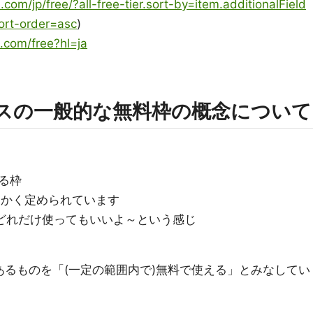
com/jp/free/?all-free-tier.sort-by=item.additionalField
sort-order=asc
)
e.com/free?hl=ja
スの一般的な無料枠の概念について
る枠
細かく定められています
はどれだけ使ってもいいよ～という感じ
あるものを「(一定の範囲内で)無料で使える」とみなしてい