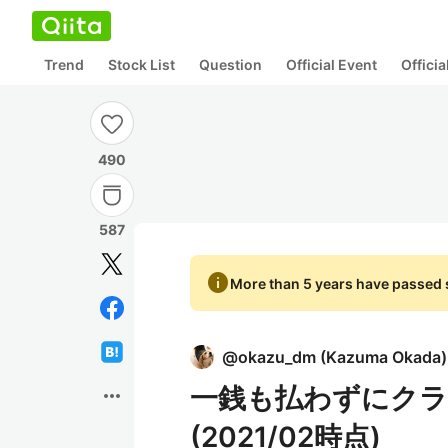
Trend
Stock List
Question
Official Event
Offici
490
587
info
More than 5 years have passed s
@
okazu_dm
(
Kazuma Okada
)
一銭も払わずにクラ
more_horiz
(2021/02時点)