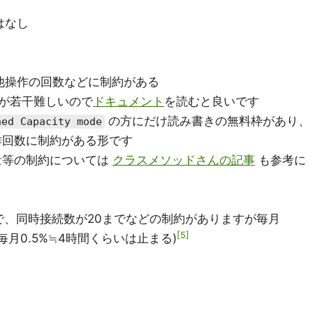
はなし
の他操作の回数などに制約がある
が若干難しいので
ドキュメント
を読むと良いです
の方にだけ読み書きの無料枠があり、
ned Capacity mode
作回数に制約がある形です
量等の制約については
クラスメソッドさんの記事
も参考に
GBまで、同時接続数が20までなどの制約がありますが毎月
5
毎月0.5%≒4時間くらいは止まる)