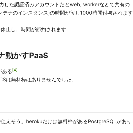
した認証済みアカウントだとweb, workerなどで共有の
コンテナのインスタンス)の時間が毎月1000時間付与されます
で休止し、時間が節約されます
ナ動かすPaaS
4
枠がある
ment、ECSは無料枠はありませんでした。
えそう。herokuだけは無料枠があるPostgreSQLがあり