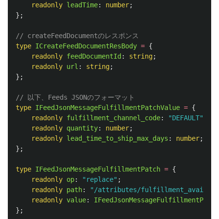
readonly
leadTime
:
number
;
};
// createFeedDocumentのレスポンス
type
ICreateFeedDocumentResBody
=
{
readonly
feedDocumentId
:
string
;
readonly
url
:
string
;
};
// 以下、Feeds JSONのフォーマット
type
IFeedJsonMessageFulfillmentPatchValue
=
{
readonly
fulfillment_channel_code
:
"
DEFAULT
"
;
readonly
quantity
:
number
;
readonly
lead_time_to_ship_max_days
:
number
;
};
type
IFeedJsonMessageFulfillmentPatch
=
{
readonly
op
:
"
replace
"
;
readonly
path
:
"
/attributes/fulfillment_availabi
readonly
value
:
IFeedJsonMessageFulfillmentPatch
};