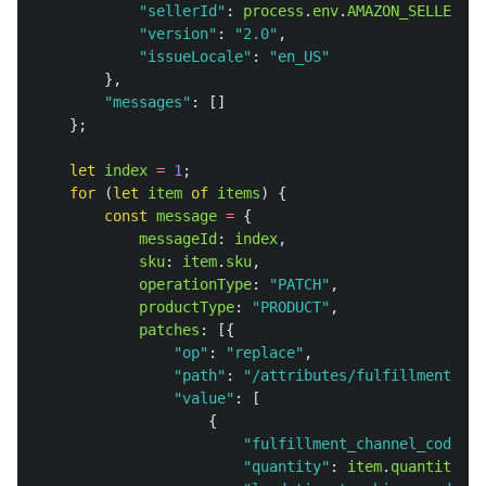
"
sellerId
"
:
process
.
env
.
AMAZON_SELLER_ID
"
version
"
:
"
2.0
"
,
"
issueLocale
"
:
"
en_US
"
},
"
messages
"
:
[]
};
let
index
=
1
;
for 
(
let
item
of
items
)
{
const
message
=
{
messageId
:
index
,
sku
:
item
.
sku
,
operationType
:
"
PATCH
"
,
productType
:
"
PRODUCT
"
,
patches
:
[{
"
op
"
:
"
replace
"
,
"
path
"
:
"
/attributes/fulfillment_ava
"
value
"
:
[
{
"
fulfillment_channel_code
"
:
"
quantity
"
:
item
.
quantity
,