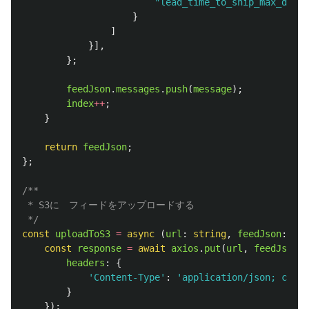
"
lead_time_to_ship_max_days
"
}
]
}],
};
feedJson
.
messages
.
push
(
message
);
index
++
;
}
return
feedJson
;
};
/**

 * S3に　フィードをアップロードする

 */
const
uploadToS3
=
async 
(
url
:
string
,
feedJson
:
IFe
const
response
=
await
axios
.
put
(
url
,
feedJson
,
headers
:
{
'
Content-Type
'
:
'
application/json; chars
}
});