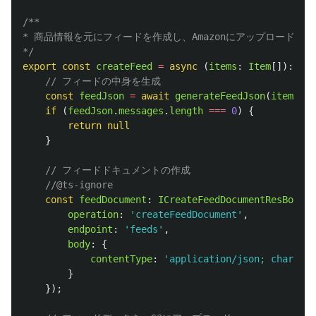
/**

* 商品情報を元にフィードを作成し、Amazonにアップロードする

*/
export
const
createFeed
=
async 
(
items
:
Item
[]):
Pro
// フィードの中身を生成
const
feedJson
=
await
generateFeedJson
(
items
);
if 
(
feedJson
.
messages
.
length
===
0
)
{
return
null
}
// フィードドキュメントの作成
//@ts-ignore
const
feedDocument
:
ICreateFeedDocumentResBody
=
operation
:
'
createFeedDocument
'
,
endpoint
:
'
feeds
'
,
body
:
{
contentType
:
'
application/json; charset=
}
});