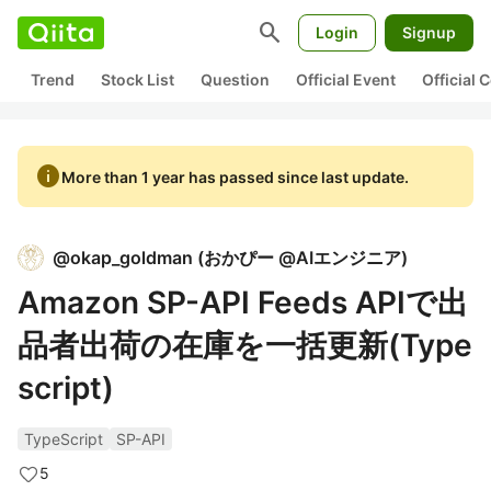
search
Login
Signup
Trend
Stock List
Question
Official Event
Official
info
More than 1 year has passed since last update.
@
okap_goldman
(
おかぴー @AIエンジニア
)
Amazon SP-API Feeds APIで出
品者出荷の在庫を一括更新(Type
script)
TypeScript
SP-API
5