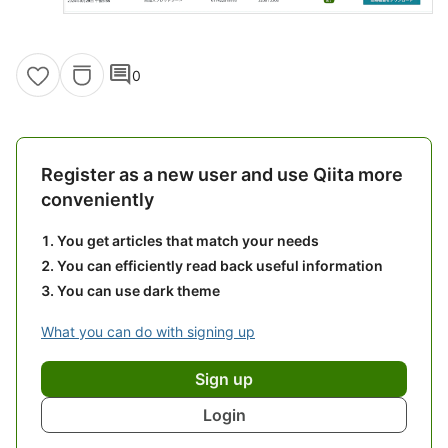
comment
0
Register as a new user and use Qiita more
conveniently
You get articles that match your needs
You can efficiently read back useful information
You can use dark theme
What you can do with signing up
Sign up
Login