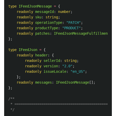
type
IFeedJsonMessage
=
{
readonly
messageId
:
number
;
readonly
sku
:
string
;
readonly
operationType
:
"
PATCH
"
;
readonly
productType
:
"
PRODUCT
"
;
readonly
patches
:
IFeedJsonMessageFulfillmentPat
};
type
IFeedJson
=
{
readonly
header
:
{
readonly
sellerId
:
string
;
readonly
version
:
"
2.0
"
;
readonly
issueLocale
:
"
en_US
"
;
};
readonly
messages
:
IFeedJsonMessage
[];
};
/**

 * =================================================
 */