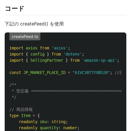
コード
下記の createFeed() を使用
createFeed.ts
import
axios
from
'
axios
'
;
import
{
config
}
from
'
dotenv
'
;
import
{
SellingPartner
}
from
'
amazon-sp-api
'
;
const
JP_MARKET_PLACE_ID
=
"
A1VC38T7YXB528
"
;
//日本
/**

 * 型定義 ===========================================
 */
// 商品情報
type
Item
=
{
readonly
sku
:
string
;
readonly
quantity
:
number
;