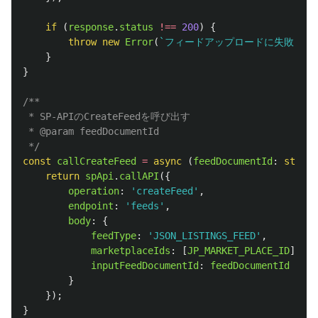
if 
(
response
.
status
!==
200
)
{
throw
new
Error
(
`フィードアップロードに失敗 code
}
}
/**

 * SP-APIのCreateFeedを呼び出す

 * @param feedDocumentId 

 */
const
callCreateFeed
=
async 
(
feedDocumentId
:
string
return
spApi
.
callAPI
({
operation
:
'
createFeed
'
,
endpoint
:
'
feeds
'
,
body
:
{
feedType
:
'
JSON_LISTINGS_FEED
'
,
marketplaceIds
:
[
JP_MARKET_PLACE_ID
],
inputFeedDocumentId
:
feedDocumentId
}
});
}