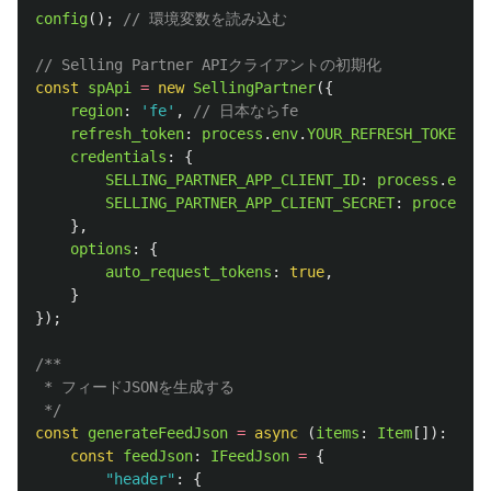
config
();
// 環境変数を読み込む
// Selling Partner APIクライアントの初期化
const
spApi
=
new
SellingPartner
({
region
:
'
fe
'
,
// 日本ならfe
refresh_token
:
process
.
env
.
YOUR_REFRESH_TOKEN
,
credentials
:
{
SELLING_PARTNER_APP_CLIENT_ID
:
process
.
env
.
S
SELLING_PARTNER_APP_CLIENT_SECRET
:
process
.
e
},
options
:
{
auto_request_tokens
:
true
,
}
});
/**

 * フィードJSONを生成する

 */
const
generateFeedJson
=
async 
(
items
:
Item
[]):
Prom
const
feedJson
:
IFeedJson
=
{
"
header
"
:
{