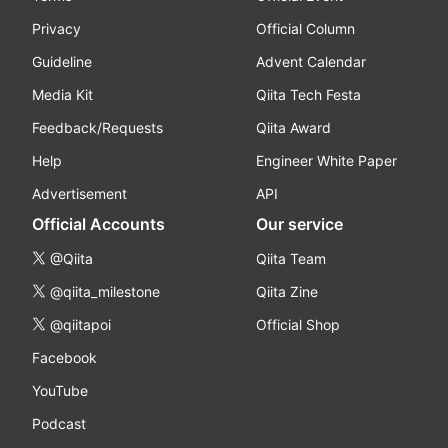
Privacy
Official Column
Guideline
Advent Calendar
Media Kit
Qiita Tech Festa
Feedback/Requests
Qiita Award
Help
Engineer White Paper
Advertisement
API
Official Accounts
Our service
@Qiita
Qiita Team
@qiita_milestone
Qiita Zine
@qiitapoi
Official Shop
Facebook
YouTube
Podcast