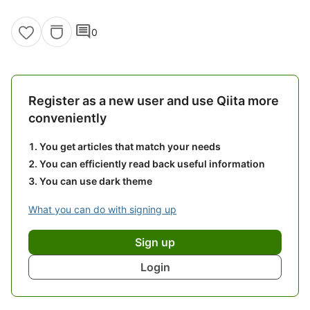
comment
0
Register as a new user and use Qiita more
conveniently
You get articles that match your needs
You can efficiently read back useful information
You can use dark theme
What you can do with signing up
Sign up
Login