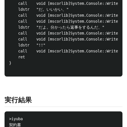
	call	void [mscorlib]System.Console::Write(string)

	ldstr	"だ。いいかい、"

	call	void [mscorlib]System.Console::Write(string)

	call	void [mscorlib]System.Console::Write(string)

	ldstr	"だよ。分かったら返事をするんだ、"

	call	void [mscorlib]System.Console::Write(string)

	call	void [mscorlib]System.Console::Write(string)

	ldstr	"!!"

	call	void [mscorlib]System.Console::WriteLine(string)

	ret

}

実行結果
>iyuba

契約書
