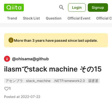
search
Login
Signup
Trend
Stock List
Question
Official Event
Official
info
More than 3 years have passed since last update.
@
ohisama@github
ilasmでstack machine その15
アセンブラ
stack_machine
.NETFramework2.0
湯婆婆
1
Posted at
2022-07-22