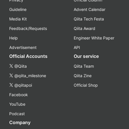
Guideline
Advent Calendar
Media Kit
Qiita Tech Festa
Feedback/Requests
Qiita Award
Help
Engineer White Paper
Advertisement
API
Official Accounts
Our service
@Qiita
Qiita Team
@qiita_milestone
Qiita Zine
@qiitapoi
Official Shop
Facebook
YouTube
Podcast
Company