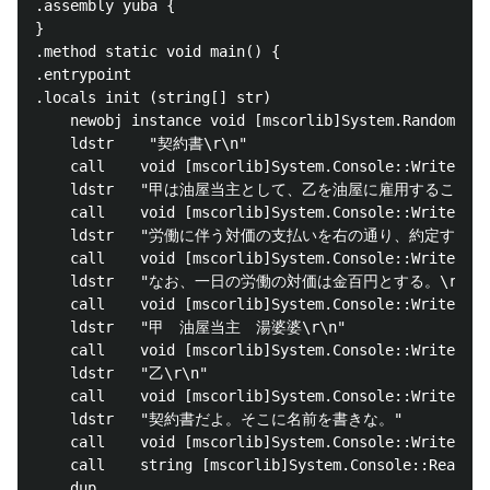
.assembly yuba {

}

.method static void main() {

.entrypoint

.locals init (string[] str)

	newobj instance void [mscorlib]System.Random::.ctor()

	ldstr	 "契約書\r\n"

	call	void [mscorlib]System.Console::WriteLine(string)

	ldstr	"甲は油屋当主として、乙を油屋に雇用することを契約し、\r\n"

	call	void [mscorlib]System.Console::WriteLine(string)

	ldstr	"労働に伴う対価の支払いを右の通り、約定する。\r\n"

	call	void [mscorlib]System.Console::WriteLine(string)

	ldstr	"なお、一日の労働の対価は金百円とする。\r\n"

	call	void [mscorlib]System.Console::WriteLine(string)

	ldstr	"甲　油屋当主　湯婆婆\r\n"

	call	void [mscorlib]System.Console::WriteLine(string)

	ldstr	"乙\r\n"

	call	void [mscorlib]System.Console::WriteLine(string)

	ldstr	"契約書だよ。そこに名前を書きな。"

	call	void [mscorlib]System.Console::WriteLine(string)

	call	string [mscorlib]System.Console::ReadLine()

	dup
