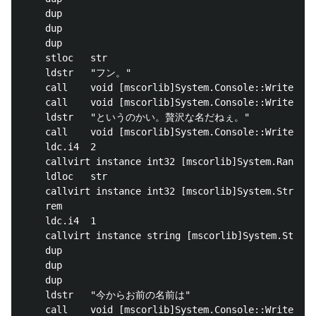
	dup

	dup

	dup

	stloc	str

	ldstr	"フン。"

	call	void [mscorlib]System.Console::Write(string)

	call	void [mscorlib]System.Console::Write(string)

	ldstr	"というのかい。贅沢な名だねぇ。"

	call	void [mscorlib]System.Console::WriteLine(string)

	ldc.i4	2

	callvirt instance int32 [mscorlib]System.Random::Next(int32)

	ldloc	str

	callvirt instance int32 [mscorlib]System.String::get_Length()

	rem

	ldc.i4	1

	callvirt instance string [mscorlib]System.String::Substring(int32, int32)

	dup

	dup

	dup

	ldstr	"今からお前の名前は"

	call	void [mscorlib]System.Console::Write(string)
