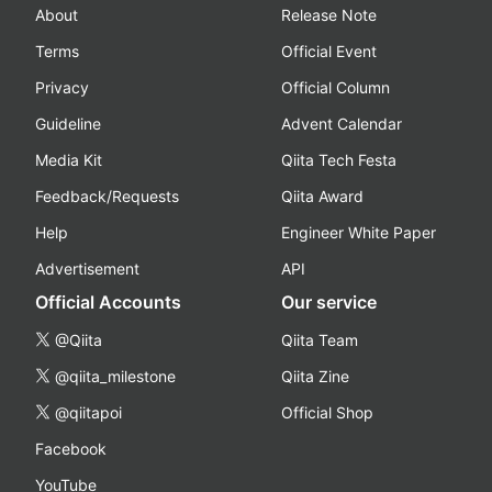
About
Release Note
Terms
Official Event
Privacy
Official Column
Guideline
Advent Calendar
Media Kit
Qiita Tech Festa
Feedback/Requests
Qiita Award
Help
Engineer White Paper
Advertisement
API
Official Accounts
Our service
@Qiita
Qiita Team
@qiita_milestone
Qiita Zine
@qiitapoi
Official Shop
Facebook
YouTube