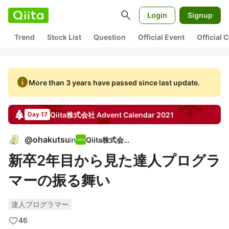
search
Login
Signup
Trend
Stock List
Question
Official Event
Official
info
More than 3 years have passed since last update.
Qiita株式会社
Advent Calendar
2021
Day 17
@
ohakutsu
in
Qiita株式会社
新卒2年目から見た達人プログラ
マーの振る舞い
達人プログラマー
46