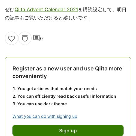
ぜひ
Qiita Advent Calendar 2021
を購読設定して、明日
の記事もご覧いただけると嬉しいです。
comment
0
Register as a new user and use Qiita more
conveniently
You get articles that match your needs
You can efficiently read back useful information
You can use dark theme
What you can do with signing up
Sign up