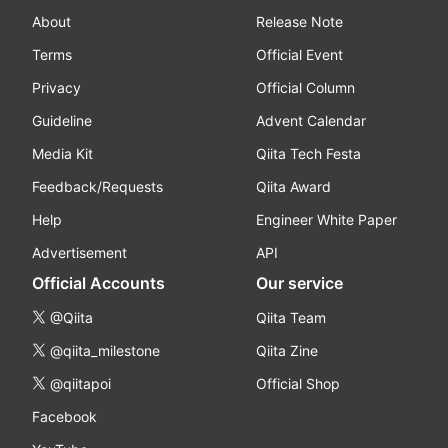
About
Release Note
Terms
Official Event
Privacy
Official Column
Guideline
Advent Calendar
Media Kit
Qiita Tech Festa
Feedback/Requests
Qiita Award
Help
Engineer White Paper
Advertisement
API
Official Accounts
Our service
@Qiita
Qiita Team
@qiita_milestone
Qiita Zine
@qiitapoi
Official Shop
Facebook