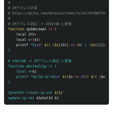
#
# IPアドレス計算
# https://qiita.com/harasou/items/5c14c335388f70e178
#
# IPアドレス表記 -> 32bit値 に変換
function 
ip2decimal 
()
{
local 
IFS
=
.
local 
c
=(
$1
)
printf
"%s
\n
"
$((
(
${
c
[0]
}
<<
24
) | (
${
c
[1]
}
 << 
}

# 32bit値 -> IPアドレス表記 に変換

function decimal2ip () {

    local n=
$1
    printf "%d.%d.%d.%d
\n
" 
$((
$n
>>
24
))
$((
(
$n
>>
}

IpSetId=`create-ip-set 
${
1
}
`

update-ip-set 
$IpSetId
$2