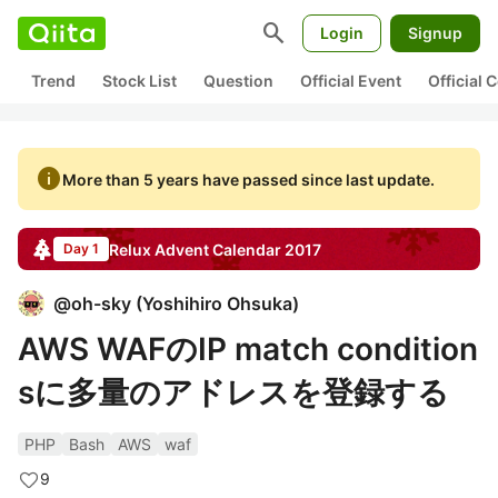
search
Login
Signup
Trend
Stock List
Question
Official Event
Official
info
More than 5 years have passed since last update.
Relux
Advent Calendar
2017
Day 1
@
oh-sky
(
Yoshihiro Ohsuka
)
AWS WAFのIP match condition
sに多量のアドレスを登録する
PHP
Bash
AWS
waf
9