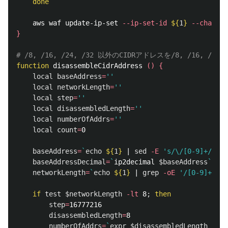
done

aws waf update-ip-set 
--ip-set-id
${
1
}
--change-
}
# /8, /16, /24, /32 以外のCIDRアドレスを/8, /16, /24
function 
disassembleCidrAddress 
()
{
local 
baseAddress
=
''
local 
networkLength
=
''
local 
step
=
''
local 
disassembledLength
=
''
local 
numberOfAddrs
=
''
local 
count
=
0

baseAddress
=
`
echo
${
1
}
 | 
sed
-E
's/\/[0-9]+//'
`
baseAddressDecimal
=
`
ip2decimal 
$baseAddress
`
networkLength
=
`
echo
${
1
}
 | 
grep
-oE
'/[0-9]+'
 | 
if 
test
$networkLength
-lt
 8
;
then

step
=
16777216

disassembledLength
=
8

numberOfAddrs
=
`
expr
$disassembledLength
 - 
$n