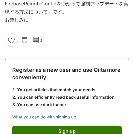
FirebaseRemoteConfigをつかって強制アップデートを実
現する方法について」です。
お楽しみに！
comment
0
Register as a new user and use Qiita more
conveniently
You get articles that match your needs
You can efficiently read back useful information
You can use dark theme
What you can do with signing up
Sign up