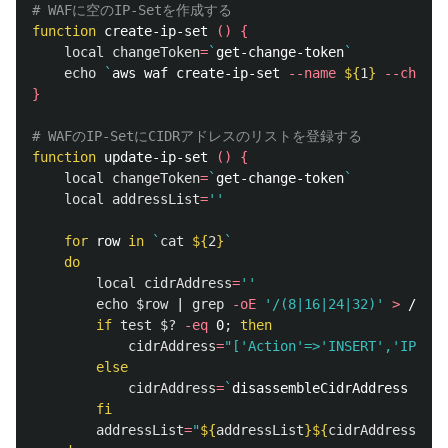
# WAFに空のIP-Setを作成する
function 
create-ip-set 
()
{
local 
changeToken
=
`
get-change-token
`
echo
`
aws waf create-ip-set 
--name
${
1
}
--change
}
# WAFのIP-SetにCIDRアドレスのリストを登録する
function 
update-ip-set 
()
{
local 
changeToken
=
`
get-change-token
`
local 
addressList
=
''
for 
row 
in
`
cat
${
2
}
`
do

local 
cidrAddress
=
''
echo
$row
 | 
grep
-oE
'/(8|16|24|32)'
>
 /dev/
if 
test
$?
-eq
 0
;
then

cidrAddress
=
"['Action'=>'INSERT','IPSetD
else

cidrAddress
=
`
disassembleCidrAddress 
$row
fi

addressList
=
"
${
addressList
}${
cidrAddress
}
"