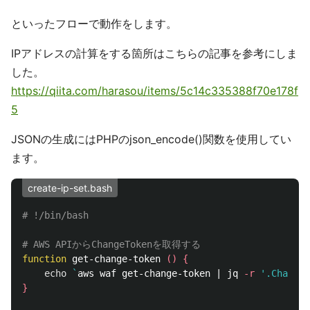
といったフローで動作をします。
IPアドレスの計算をする箇所はこちらの記事を参考にしま
した。
https://qiita.com/harasou/items/5c14c335388f70e178f
5
JSONの生成にはPHPのjson_encode()関数を使用してい
ます。
create-ip-set.bash
# !/bin/bash
# AWS APIからChangeTokenを取得する
function 
get-change-token 
()
{
echo
`
aws waf get-change-token | jq 
-r
'.ChangeT
}