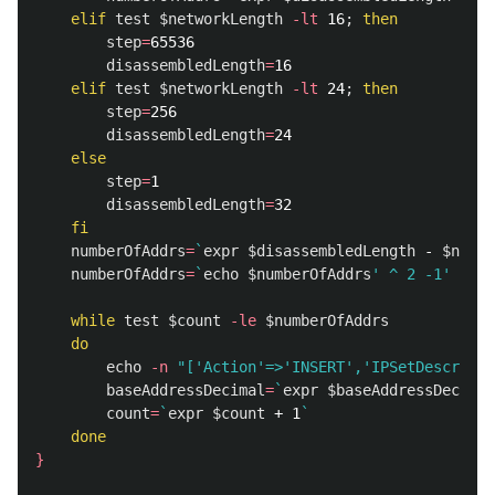
elif 
test
$networkLength
-lt
 16
;
then

step
=
65536

disassembledLength
=
16

elif 
test
$networkLength
-lt
 24
;
then

step
=
256

disassembledLength
=
24

else

step
=
1

disassembledLength
=
32

fi

numberOfAddrs
=
`
expr
$disassembledLength
 - 
$netwo
numberOfAddrs
=
`
echo
$numberOfAddrs
' ^ 2 -1'
 | bc
while 
test
$count
-le
$numberOfAddrs
do

echo
-n
"['Action'=>'INSERT','IPSetDescripto
baseAddressDecimal
=
`
expr
$baseAddressDecimal
count
=
`
expr
$count
 + 1
`
done
}