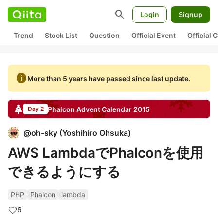
search
Login
Signup
Trend
Stock List
Question
Official Event
Official
info
More than 5 years have passed since last update.
Phalcon
Advent Calendar
2015
Day 2
@
oh-sky
(
Yoshihiro Ohsuka
)
AWS LambdaでPhalconを使用
できるようにする
PHP
Phalcon
lambda
6