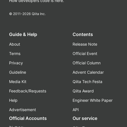
How developers code is here.
© 2011-
2026
Qiita Inc.
Guide & Help
Contents
About
Release Note
Terms
Official Event
Privacy
Official Column
Guideline
Advent Calendar
Media Kit
Qiita Tech Festa
Feedback/Requests
Qiita Award
Help
Engineer White Paper
Advertisement
API
Official Accounts
Our service