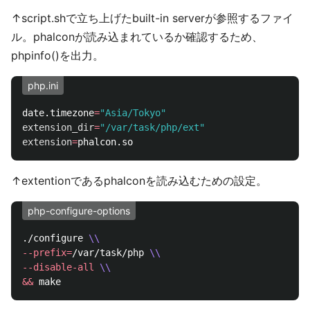
↑script.shで立ち上げたbuilt-in serverが参照するファイ
ル。phalconが読み込まれているか確認するため、
phpinfo()を出力。
php.ini
date.timezone
=
"Asia/Tokyo"
extension_dir
=
"/var/task/php/ext"
extension
=
↑extentionであるphalconを読み込むための設定。
php-configure-options
./configure 
\\
--prefix
=
/var/task/php 
\\
--disable-all
\\
&&