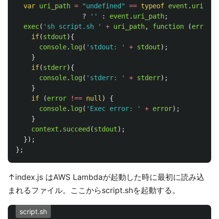
var
uri_path
=
"
undefined
"
==
typeof
event
.
uri_pat
?
''
:
event
.
uri_path
;
exec
(
'
sh script.sh 
'
+
uri_path
,
function 
(
error
,
if
(
stdout
){
console
.
log
(
'
stdout: 
'
+
stdout
);
}
if
(
stderr
){
console
.
log
(
'
stderr: 
'
+
stderr
);
}
if 
(
error
!==
null
)
{
console
.
log
(
'
Exec error: 
'
+
error
);
}
context
.
succeed
(
stdout
);
});
};
↑index.js はAWS Lambdaが起動した時に最初に読み込
まれるファイル。ここからscript.shを起動する。
script.sh