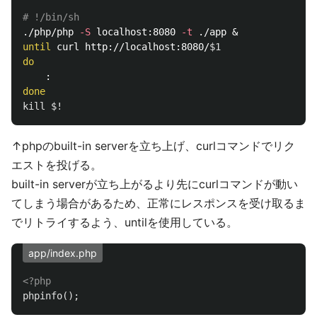
# !/bin/sh
./php/php 
-S
 localhost:8080 
-t
until 
curl http://localhost:8080/
$1
do
kill
$!
↑phpのbuilt-in serverを立ち上げ、curlコマンドでリク
エストを投げる。
built-in serverが立ち上がるより先にcurlコマンドが動い
てしまう場合があるため、正常にレスポンスを受け取るま
でリトライするよう、untilを使用している。
app/index.php
<?php
phpinfo
();