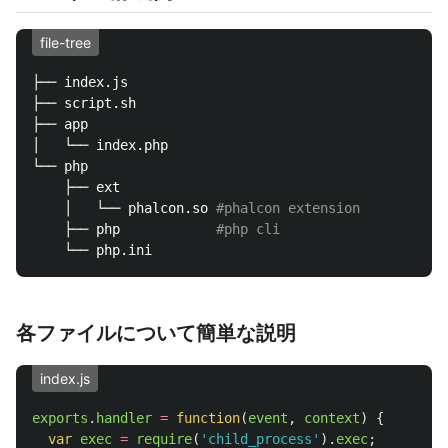
file-tree
├── index.js

├── script.sh

├── app

│   └── index.php

└── php

    ├── ext

    │   └── phalcon.so 
#phalcon extension
    ├── php            
#php cli
各ファイルについて簡単な説明
index.js
exports
.
handler
=
function
(
event
,
context
)
{
var
exec
=
require
(
'
child_process
'
).
exec
;