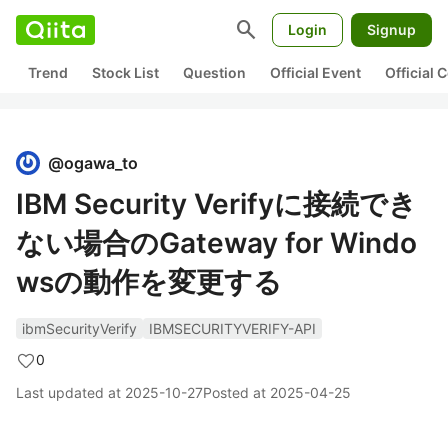
search
Login
Signup
Trend
Stock List
Question
Official Event
Official
@
ogawa_to
IBM Security Verifyに接続でき
ない場合のGateway for Windo
wsの動作を変更する
ibmSecurityVerify
IBMSECURITYVERIFY-API
0
Last updated at
2025-10-27
Posted at
2025-04-25