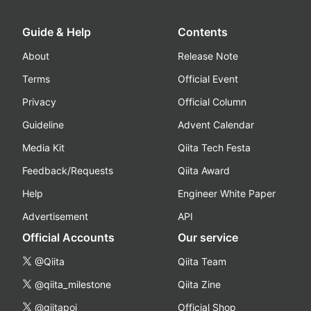
Guide & Help
Contents
About
Release Note
Terms
Official Event
Privacy
Official Column
Guideline
Advent Calendar
Media Kit
Qiita Tech Festa
Feedback/Requests
Qiita Award
Help
Engineer White Paper
Advertisement
API
Official Accounts
Our service
@Qiita
Qiita Team
@qiita_milestone
Qiita Zine
@qiitapoi
Official Shop