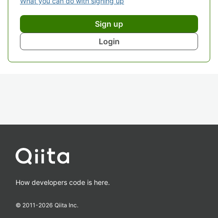
What you can do with signing up
Sign up
Login
How developers code is here.
© 2011-
2026
Qiita Inc.