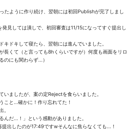
ったように作り続け、翌朝には初回Publishが完了しまし
バグを発見しては潰しで、初回審査は11/15になってすぐ提出し
ドキドキして寝たら、翌朝には進んでいました。
が長くて（と言っても8hくらいですが）何度も画面をリロ
のにも関わらず...）
」
いましたが、案の定Rejectを食らいました。
こと...確かに！作り忘れてた！
出。
んだ...！」という感動がありました。
再提出したのが17:49ですwそんなに焦らなくても...！