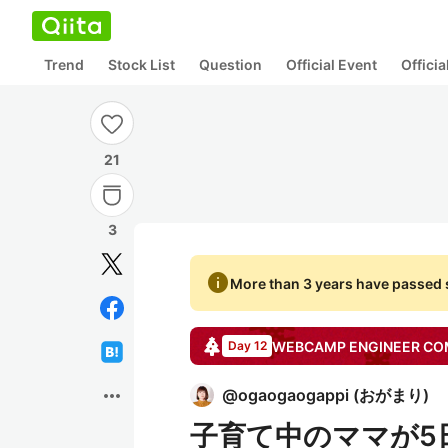
Trend
Stock List
Question
Official Event
Offici
21
3
info
More than 3 years have passed s
WEBCAMP ENGINEER C
Day 12
more_horiz
@
ogaogaogappi
(
おがまり
)
子育て中のママが5