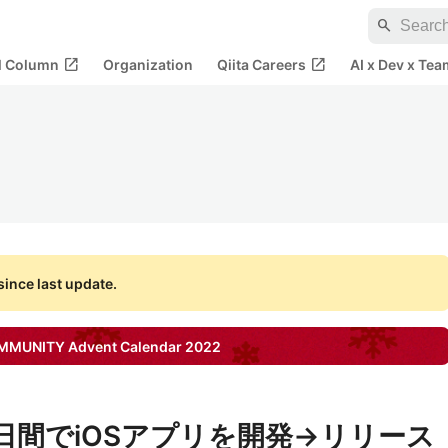
search
open_in_new
open_in_new
al Column
Organization
Qiita Careers
AI x Dev x Tea
ince last update.
OMMUNITY
Advent Calendar
2022
日間でiOSアプリを開発→リリース