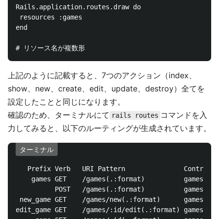
Rails.application.routes.draw do

 resources :games

end

上記のように記載すると、7つのアクション（index、
show、new、create、edit、update、destroy）全てを
設定したことと同じになります。
確認のため、ターミナルにて
コマンドを入
rails routes
力してみると、以下のルーティングが生成されています。
ターミナル
   Prefix Verb   URI Pattern               Controlle
    games GET    /games(.:format)          games#ind
          POST   /games(.:format)          games#cre
 new_game GET    /games/new(.:format)      games#new

edit_game GET    /games/:id/edit(.:format) games#edi