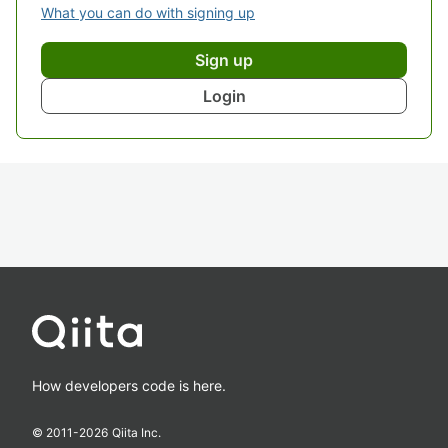
What you can do with signing up
Sign up
Login
How developers code is here.
© 2011-
2026
Qiita Inc.