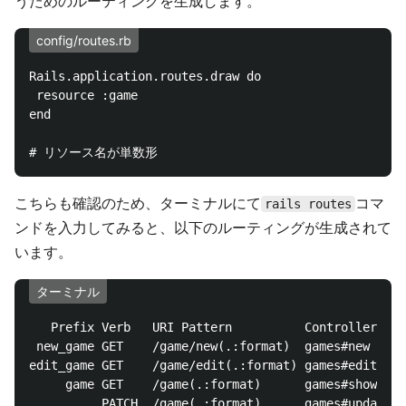
うためのルーティングを生成します。
config/routes.rb
Rails.application.routes.draw do

 resource :game

end

こちらも確認のため、ターミナルにて
コマ
rails routes
ンドを入力してみると、以下のルーティングが生成されて
います。
ターミナル
   Prefix Verb   URI Pattern          Controller#Act
 new_game GET    /game/new(.:format)  games#new

edit_game GET    /game/edit(.:format) games#edit

     game GET    /game(.:format)      games#show

          PATCH  /game(.:format)      games#update
