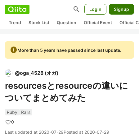
search
Login
Signup
Trend
Stock List
Question
Official Event
Official
info
More than 5 years have passed since last update.
@
oga_4528
(
オガ
)
resourcesとresourceの違いに
ついてまとめてみた
Ruby
Rails
0
Last updated at
2020-07-29
Posted at
2020-07-29