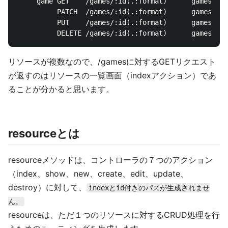
     game GET    /games/:id(.:format)      games#sho
          PATCH  /games/:id(.:format)      games#upd
          PUT    /games/:id(.:format)      games#upd
リソースが複数なので、/gamesに対するGETリクエスト
が返すのはリソースの一覧画面（indexアクション）であ
ることが分かると思います。
resourceとは
resourceメソッドは、コントローラの７つのアクション
（index、show、new、create、edit、update、
destroy）に対して、
indexとid付きのパスが生成されませ
ん。
resourceは、ただ１つのリソースに対するCRUD処理を行