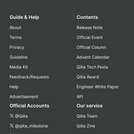
Guide & Help
Contents
About
Release Note
Terms
Official Event
Privacy
Official Column
Guideline
Advent Calendar
Media Kit
Qiita Tech Festa
Feedback/Requests
Qiita Award
Help
Engineer White Paper
Advertisement
API
Official Accounts
Our service
@Qiita
Qiita Team
@qiita_milestone
Qiita Zine