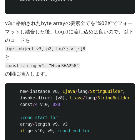
v3に格納されたbyte arrayの要素全てを"%02X"でフォー
マットし結合した後、Log.dに流し込めば良いので、以下
のコードを
iget-object v3, p2, Lo/ｲ;->ॱˎ:[B
と
const-string v4, "HmacSHA256"
の間に挿入します。
new
-
instance
v8
,
Ljava
/
lang
/
StringBuilder
;
invoke
-
direct
{
v8
},
Ljava
/
lang
/
StringBuilder
;
-><
const
/
4
v10
,
0x0
:cond_start_for
array
-
length
v9
,
v3
if
-
ge
v10
,
v9
,
:cond_end_for