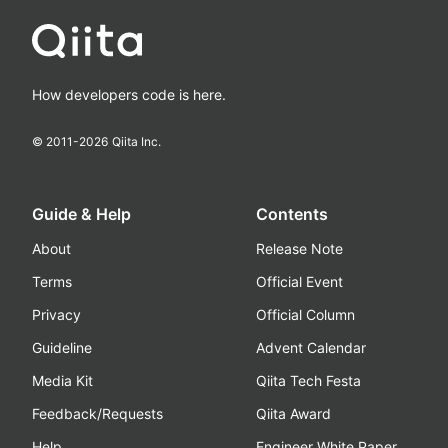
How developers code is here.
© 2011-
2026
Qiita Inc.
Guide & Help
Contents
About
Release Note
Terms
Official Event
Privacy
Official Column
Guideline
Advent Calendar
Media Kit
Qiita Tech Festa
Feedback/Requests
Qiita Award
Help
Engineer White Paper