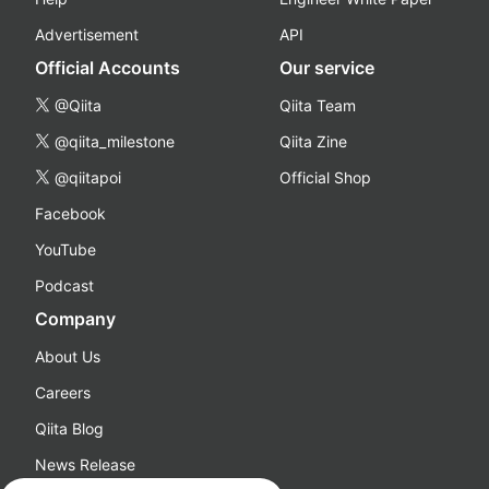
Advertisement
API
Official Accounts
Our service
@Qiita
Qiita Team
@qiita_milestone
Qiita Zine
@qiitapoi
Official Shop
Facebook
YouTube
Podcast
Company
About Us
Careers
Qiita Blog
News Release