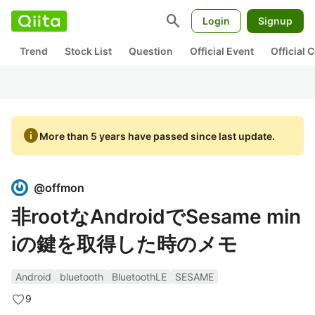
search
Login
Signup
Trend
Stock List
Question
Official Event
Official
info
More than 5 years have passed since last update.
@
offmon
非rootなAndroidでSesame min
iの鍵を取得した時のメモ
Android
bluetooth
BluetoothLE
SESAME
9