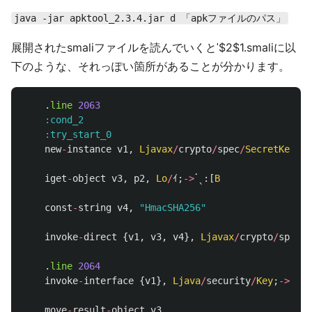
java -jar apktool_2.3.4.jar d 「apkファイルのパス」
展開されたsmaliファイルを読んでいくとˈ$2$1.smaliに以
下のような、それっぽい箇所があることが分かります。
.
line
2063
:cond_2
:try_start_0
new
-
instance
v1
,
Ljavax
/
crypto
/
spec
/
SecretKeySpe
iget
-
object
v3
,
p2
,
Lo
/
ｲ
;
->
ॱˎ
:[
B
const
-
string
v4
,
"HmacSHA256"
invoke
-
direct
{
v1
,
v3
,
v4
},
Ljavax
/
crypto
/
spec
/
S
.
line
2064
invoke
-
interface
{
v1
},
Ljava
/
security
/
Key
;
->
getA
move
-
result
-
object
v3