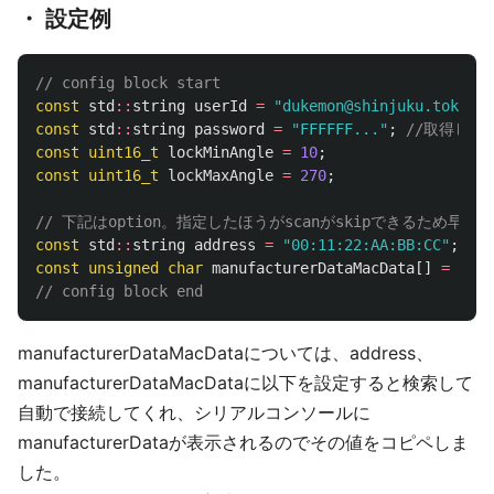
・ 設定例
// config block start
const
std
::
string
userId
=
"dukemon@shinjuku.tokyo"
;
const
std
::
string
password
=
"FFFFFF..."
;
//取得した2
const
uint16_t
lockMinAngle
=
10
;
const
uint16_t
lockMaxAngle
=
270
;
// 下記はoption。指定したほうがscanがskipできるため早く
const
std
::
string
address
=
"00:11:22:AA:BB:CC"
;
//B
const
unsigned
char
manufacturerDataMacData
[]
=
{
0x0
// config block end
manufacturerDataMacDataについては、address、
manufacturerDataMacDataに以下を設定すると検索して
自動で接続してくれ、シリアルコンソールに
manufacturerDataが表示されるのでその値をコピペしま
した。