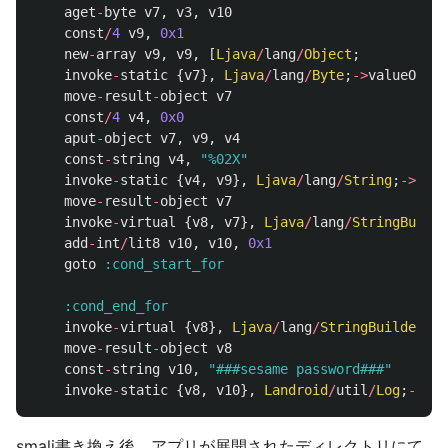
aget
-
byte
v7
,
v3
,
v10
const
/
4
v9
,
0x1
new
-
array
v9
,
v9
,
[
Ljava
/
lang
/
Object
;
invoke
-
static
{
v7
},
Ljava
/
lang
/
Byte
;
->
valueOf
(
B
)
move
-
result
-
object
v7
const
/
4
v4
,
0x0
aput
-
object
v7
,
v9
,
v4
const
-
string
v4
,
"%02X"
invoke
-
static
{
v4
,
v9
},
Ljava
/
lang
/
String
;
->
form
move
-
result
-
object
v7
invoke
-
virtual
{
v8
,
v7
},
Ljava
/
lang
/
StringBuilde
add
-
int
/
lit8
v10
,
v10
,
0x1
goto
:cond_start_for
:cond_end_for
invoke
-
virtual
{
v8
},
Ljava
/
lang
/
StringBuilder
;
->
move
-
result
-
object
v8
const
-
string
v10
,
"###sesame password###"
invoke
-
static
{
v8
,
v10
},
Landroid
/
util
/
Log
;
->
d
(
L
smali書き換え後、アプリが展開されたディレクトリにて