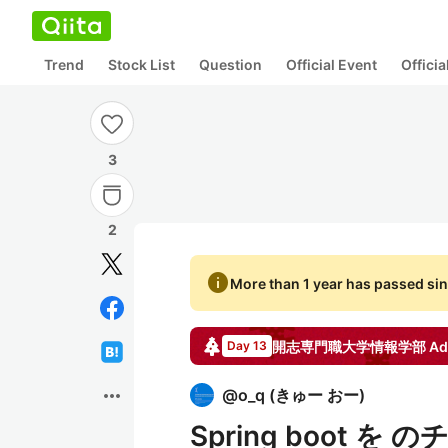
Trend
Stock List
Question
Official Event
Offici
3
2
info
More than 1 year has passed sin
開志専門職大学情報学部
Ad
Day 13
more_horiz
@
o_q
(
きゅー おー
)
Spring boot 