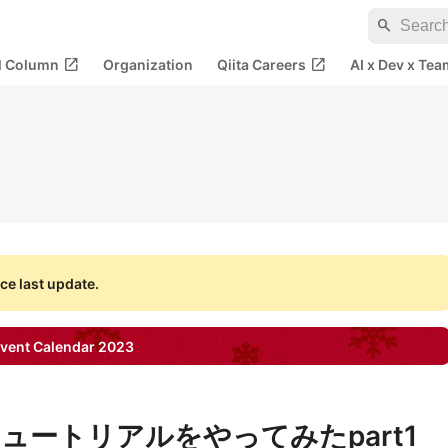
search
open_in_new
open_in_new
al Column
Organization
Qiita Careers
AI x Dev x Tea
ce last update.
vent Calendar
2023
を のチュートリアルをやってみたpart1