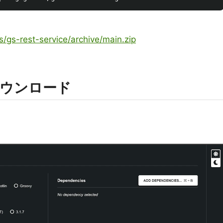
s/gs-rest-service/archive/main.zip
ウンロード