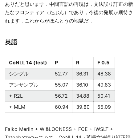
ありだと思います．中間言語の再現は，文法誤り訂正の新
たなフロンティア（たぶん）であり，今後の発展が期待さ
れます．これからがほんとうの地獄だ．
英語
CoNLL 14 (test)
P
R
F 0.5
シングル
52.77
36.31
48.38
アンサンブル
55.07
36.10
49.83
+ R2L
56.72
34.88
50.41
+ MLM
60.94
39.80
55.09
Falko Merlin + WI&LOCNESS + FCE + IWSLT +
Tatoebaでやってみて，CoNLL 14（英語文法誤り訂正評