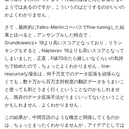
ようではあるのですが，こういうのはどうするのがいいの
かよくわかりません．
さて，最終的にFalko-Merlinコーパスでfine-tuningした結
果と比べると，アンサンブルした時点で，
Grundkiewicz+ 19より高いスコアとなっており，リラン
キングもすると，Náplava+ 19よりも高いスコアとなって
しまいました．正直，F値70出たら嬉しいなぐらいの気持
ちで始めたので，ちょっとよくわかりません．low-
resourceな場合は，何千万文でのデータ拡張を頑張らな
くても，数十万から百万文対程度の翻訳データをうまいこ
と使っても割とうまく行くということなのかもしれませ
ん．既存のデータ拡張手法がうまくいってないということ
かもしれません．よくわかりません．
この結果が，中間言語のような概念と関係してくるのか
は，ちょっとまったくわかりませんが，アイデアとしては