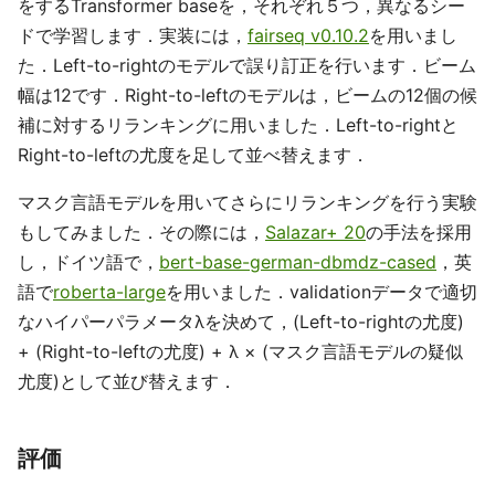
をするTransformer baseを，それぞれ５つ，異なるシー
ドで学習します．実装には，
fairseq v0.10.2
を用いまし
た．Left-to-rightのモデルで誤り訂正を行います．ビーム
幅は12です．Right-to-leftのモデルは，ビームの12個の候
補に対するリランキングに用いました．Left-to-rightと
Right-to-leftの尤度を足して並べ替えます．
マスク言語モデルを用いてさらにリランキングを行う実験
もしてみました．その際には，
Salazar+ 20
の手法を採用
し，ドイツ語で，
bert-base-german-dbmdz-cased
，英
語で
roberta-large
を用いました．validationデータで適切
なハイパーパラメータλを決めて，(Left-to-rightの尤度)
+ (Right-to-leftの尤度) + λ × (マスク言語モデルの疑似
尤度)として並び替えます．
評価