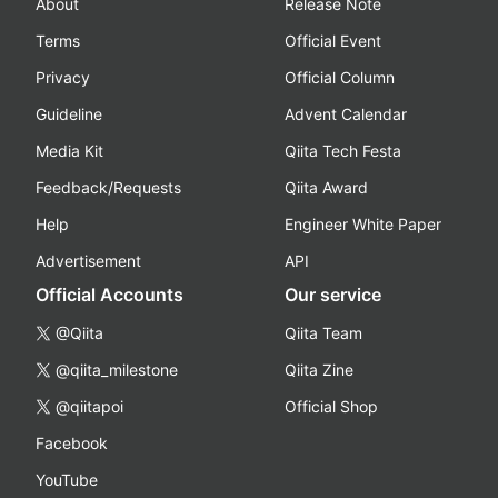
About
Release Note
Terms
Official Event
Privacy
Official Column
Guideline
Advent Calendar
Media Kit
Qiita Tech Festa
Feedback/Requests
Qiita Award
Help
Engineer White Paper
Advertisement
API
Official Accounts
Our service
@Qiita
Qiita Team
@qiita_milestone
Qiita Zine
@qiitapoi
Official Shop
Facebook
YouTube