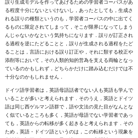
誤り生成モデルを作ってあげるための学習者コーパスがあ
る程度十分にないといけないし，あったとしても，生成さ
れる誤りの種類というのも，学習者コーパスの中に出てく
るものに限定されてしまって，そこが限界になってしまう
んじゃないかなという気持ちになります．誤りが訂正され
る過程を逆にたどることと，誤りが生成される過程をたど
ることは，言語における誤り訂正や，それに類する校正や
添削等において，その人類的知的営為を支える両輪となっ
ているのかもしれず，どちらかだけに踏み込むだけでは不
十分なのかもしれません．
ドイツ語学習者は，英語母語話者でない人も英語も学んで
いることが多いと考えられます．そのうえ，英語とドイツ
語は同じ西ゲルマン語群で，語や文法の見た目がなんとな
く似ているところも多く，英語が母語でない学習者であっ
ても，英語からの転移が多く起きると考えられます．その
ため，英語・ドイツ語というのは，この転移という現象を