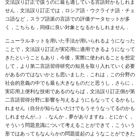
文法誤り訂正で扱うのに最も適している言語対かもしれま
せん．文法誤り訂正では，ロシア語・ウクライナ語・チェ
コ語など，スラブ語派の言語での評価データセットが多
く，こちらも，同様に良い対象となるかもしれません．
ニューラルネットを用いた手法が用いられるようになった
ことで，文法誤り訂正が実応用に適用できるようになって
きたということもあり，今後，実際に使われることを想定
して，より第二言語習得研究の知見を取り入れていく必要
があるのではないかとも思いました．これは，この分野の
社会的意義の中でも最も大きなものだと思うし，さらに，
実応用上便利な技術であるのならば，文法誤り訂正側が第
二言語習得分野に影響を与えるようにもなってくるかもし
れません（自分が知らないだけでもうそうなってるのかも
しれませんが...）．なんか，夢がありますね．とにかく，
そういう問題意識について考えることができて，こういう
形ではあってもなんらかの問題提起のようなことができた