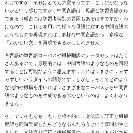
わけですが，それはとても大変そうです．どうにかならな
いかという感じですが，中間言語は，母語と学習言語から
できる（厳密には学習者個別の要因もあるはずですが）わ
けなので，これらを用いて様々な母語に対する中間言語の
ようなものを再現すれば，多様な中間言語から，多様な
「おかしい文」を再現できるかもしれません．
各言語の単言語コーパスや機械翻訳のデータセットはたく
さんあるので，原理的には，中間言語のようなものを再現
することは可能なように思えます．これは，まさに，みず
みずしいパラダイムの萌芽です．しかし，そこでどのよう
な制約や機構を用いれば，さまざまなコーパスから中間言
語のようなものを生成できるのかというのは，よくわかり
ません．
そこで，そもそも，もっと根本的に，文法誤り訂正と機械
翻訳を同時学習したらどうなるんだろうという疑問が生じ
ました．文法誤り訂正と機械翻訳のデータセットがどちら