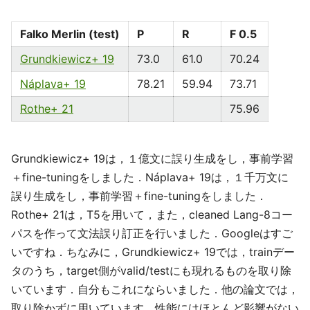
Falko Merlin (test)
P
R
F 0.5
Grundkiewicz+ 19
73.0
61.0
70.24
Náplava+ 19
78.21
59.94
73.71
Rothe+ 21
75.96
Grundkiewicz+ 19は，１億文に誤り生成をし，事前学習
＋fine-tuningをしました．Náplava+ 19は，１千万文に
誤り生成をし，事前学習＋fine-tuningをしました．
Rothe+ 21は，T5を用いて，また，cleaned Lang-8コー
パスを作って文法誤り訂正を行いました．Googleはすご
いですね．ちなみに，Grundkiewicz+ 19では，trainデー
タのうち，target側がvalid/testにも現れるものを取り除
いています．自分もこれにならいました．他の論文では，
取り除かずに用いています．性能にはほとんど影響がない