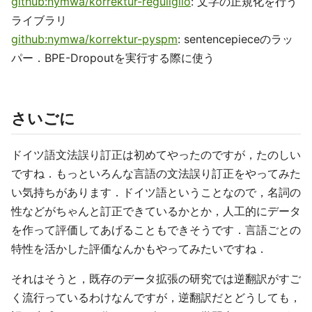
github:nymwa/korrektur-reguligilo
: 文字の正規化を行う
ライブラリ
github:nymwa/korrektur-pyspm
: sentencepieceのラッ
パー．BPE-Dropoutを実行する際に使う
さいごに
ドイツ語文法誤り訂正は初めてやったのですが，たのしい
ですね．もっといろんな言語の文法誤り訂正をやってみた
い気持ちがあります．ドイツ語ということなので，名詞の
性などがちゃんと訂正できているかとか，人工的にデータ
を作って評価してあげることもできそうです．言語ごとの
特性を活かした評価なんかもやってみたいですね．
それはそうと，既存のデータ拡張の研究では逆翻訳がすご
く流行っているわけなんですが，逆翻訳だとどうしても，