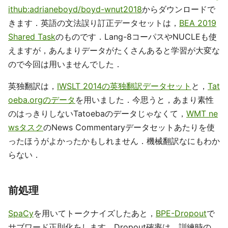
ithub:adrianeboyd/boyd-wnut2018
からダウンロードで
きます．英語の文法誤り訂正データセットは，
BEA 2019
Shared Task
のものです．Lang-8コーパスやNUCLEも使
えますが，あんまりデータがたくさんあると学習が大変な
ので今回は用いませんでした．
英独翻訳は，
IWSLT 2014の英独翻訳データセット
と，
Tat
oeba.orgのデータ
を用いました．今思うと，あまり素性
のはっきりしないTatoebaのデータじゃなくて，
WMT ne
wsタスク
のNews Commentaryデータセットあたりを使
ったほうがよかったかもしれません．機械翻訳なにもわか
らない．
前処理
SpaCy
を用いてトークナイズしたあと，
BPE-Dropout
で
サブワード正則化をします．Dropout確率は，訓練時の