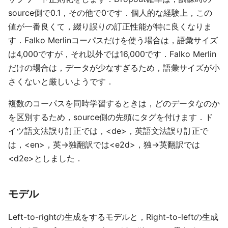
source側で0.1，その他で0です．個人的な経験上，この
値が一番良くて，綴り誤りの訂正性能が特に良くなりま
す．Falko Merlinコーパスだけを使う場合は，語彙サイズ
は4,000ですが，それ以外では16,000です．Falko Merlin
だけの場合は，データが少なすぎるため，語彙サイズが小
さくないと厳しいようです．
複数のコーパスを同時学習するときは，どのデータなのか
を区別するため，source側の先頭にタグを付けます．ド
イツ語文法誤り訂正では，<de>，英語文法誤り訂正で
は，<en>，英->独翻訳では<e2d>，独->英翻訳では
<d2e>としました．
モデル
Left-to-rightの生成をするモデルと，Right-to-leftの生成