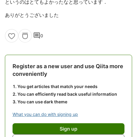
というのはとてもよかったなと思っています．
ありがとうございました
comment
0
Register as a new user and use Qiita more
conveniently
You get articles that match your needs
You can efficiently read back useful information
You can use dark theme
What you can do with signing up
Sign up