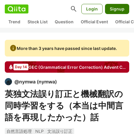
search
Login
Signup
Trend
Stock List
Question
Official Event
Official
info
More than 3 years have passed since last update.
GEC (Grammatical Error Correction)
Advent Calendar
Day 14
@
nymwa
(
nymwa
)
英独文法誤り訂正と機械翻訳の
同時学習をする（本当は中間言
語を再現したかった）話
自然言語処理
NLP
文法誤り訂正