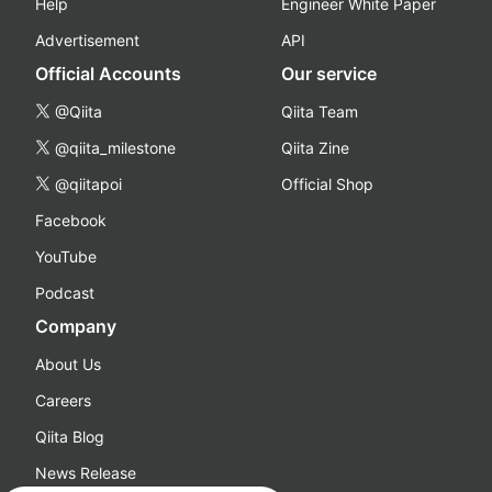
Help
Engineer White Paper
Advertisement
API
Official Accounts
Our service
@Qiita
Qiita Team
@qiita_milestone
Qiita Zine
@qiitapoi
Official Shop
Facebook
YouTube
Podcast
Company
About Us
Careers
Qiita Blog
News Release