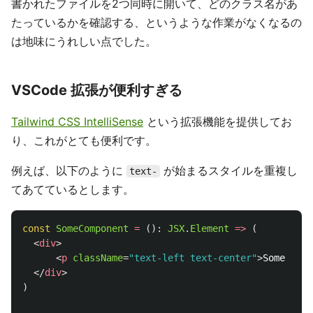
書かれたファイルを2つ同時に開いて、どのクラス名があ
たっているかを確認する、というような作業がなくなるの
は地味にうれしい点でした。
VSCode 拡張が便利すぎる
Tailwind CSS IntelliSense
という拡張機能を提供してお
り、これがとても便利です。
例えば、以下のように
が始まるスタイルを重複し
text-
てあてているとします。
const
SomeComponent
=
():
JSX
.
Element
=>
(
<
div
>
<
p
className
=
"text-left text-center"
>
Some Comp
</
div
>
)