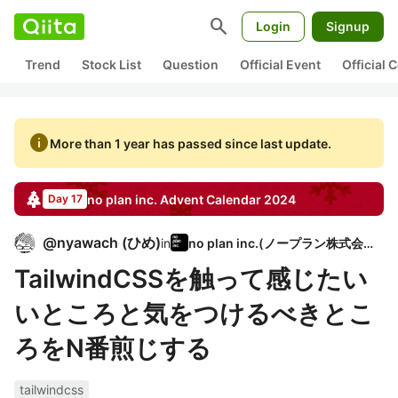
search
Login
Signup
Trend
Stock List
Question
Official Event
Official
info
More than 1 year has passed since last update.
no plan inc.
Advent Calendar
2024
Day 17
@
nyawach
(
ひめ
)
in
no plan inc.(ノープラン株式会社)
TailwindCSSを触って感じたい
いところと気をつけるべきとこ
ろをN番煎じする
tailwindcss