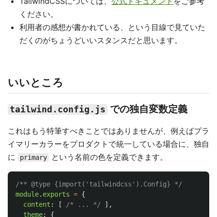
TailwindCSSについては、
公式ドキュメント
をご参考
ください。
利用者の感想が書かれている、という目線で見ていた
だくのがちょうどいいスタンスだと思います。
いいところ
での独自変数定義
tailwind.config.js
これはもう特筆すべきことではありませんが、例えばプラ
イマリーカラーをプロダクトで統一している場合に、独自
に
という名前の色を定義できます。
primary
/** @type {import('tailwindcss').Config} */
module
.
exports
=
{
content
:
[
/* ... */
],
theme
:
{