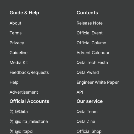
Guide & Help
Contents
About
Release Note
Terms
Official Event
Privacy
Official Column
Guideline
Advent Calendar
Media Kit
Qiita Tech Festa
Feedback/Requests
Qiita Award
Help
Engineer White Paper
Advertisement
API
Official Accounts
Our service
@Qiita
Qiita Team
@qiita_milestone
Qiita Zine
@qiitapoi
Official Shop