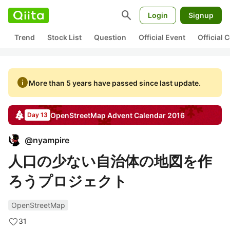
search
Login
Signup
Trend
Stock List
Question
Official Event
Official
info
More than 5 years have passed since last update.
OpenStreetMap
Advent Calendar
2016
Day 13
@
nyampire
人口の少ない自治体の地図を作
ろうプロジェクト
OpenStreetMap
31