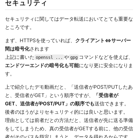
セキュリティ
セキュリティに関してはデータ転送においてとても重要な
ところです。
まず、HTTPSを使っていれば、
クライアント<=>サーバー
間は暗号化
されます
上記に書いた
や
コマンドなどを使えば、
openssl ...
gpg
エンドツーエンドの暗号化も可能
になり更に安全になりま
す。
上で紹介したデモ動画だと、「送信者がPOST/PUTしたあ
と、受信者がGET」という順序ですが、
「受信者が
GET、送信者がPOST/PUT」の順序でも
送信できます。
後者のほうがよりセキュリティ的には良いと思います。
理由としては前者だとの方法だと、送信者が先に送る準備
をしてしまうため、真の受信者がGETする前に、他の受信
者がそのパスを指定しまうと、データを得れるからです。