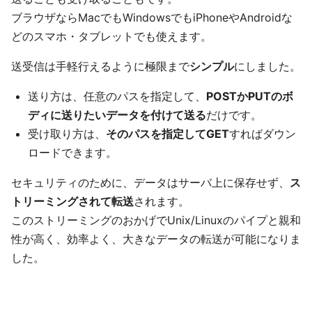
ブラウザならMacでもWindowsでもiPhoneやAndroidな
どのスマホ・タブレットでも使えます。
送受信は手軽行えるように極限まで
シンプル
にしました。
送り方は、任意のパスを指定して、
POSTかPUTのボ
ディに送りたいデータを付けて送る
だけです。
受け取り方は、
そのパスを指定してGET
すればダウン
ロードできます。
セキュリティのために、データはサーバ上に保存せず、
ス
トリーミングされて転送
されます。
このストリーミングのおかげでUnix/Linuxのパイプと親和
性が高く、効率よく、大きなデータの転送が可能になりま
した。