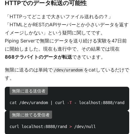
れをバイトコードしてそれだけでalpineベースのDocker
imageに乗せているので、より軽量なイメージになってい
ます。
これも実験的なので別リポジトリです。
https://github.com/nwtgck/bytenode-piping-server
イメージ名以外起動方法が変わりませんが、イメージサイ
ズがより軽量です。
docker run 
-d
 8888:80 nwtgck/bytenode-piping-server 
現在実験的なプロジェクトです。ある程度使ってみて安定
してそうだったら、本家のイメージもこの方法で作るよう
になるかもしれません。
HTTPでのデータ転送の可能性