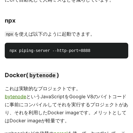
npm
Piping Serverはnpmのパッケージなので、以下のように
インストールすることができます。
インストール
npm 
install
-g
以下のように起動させると、
http://localhost:8888
に
Piping Serverが立ち上がります。
起動
これもgitのタグがつくと自動で、npm publishされるよう
にCIで自動化して人為ミスなどを減らしています。