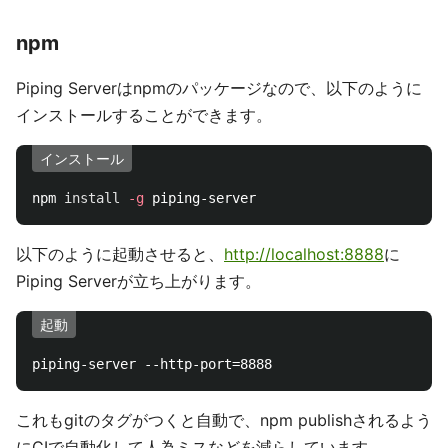
Docker
以下の
で、バックグラウンドで動作しマシン
docker run
の再起動後も自動起動で
http://localhost:8888
にPiping
Serverが立ち上がります。
docker run 
-d
--restart
=
always 
-p
 8888:80 nwtgck/pip
Alpineベースのイメージのためそこそこ軽量です。
Piping Serverはデータを保存しないので、
での永続化
-v
もデータベースに繋ぐ必要もありません。
Docker imageもgitのタグがつくと、Docker automated
buildで自動でイメージがビルドされるようになっていま
す。