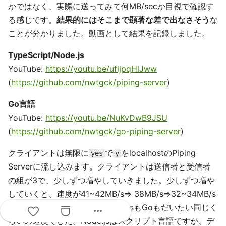
https://ppng.io/mydata
パフォーマンス比較 - Go言語との比較
オリジナルの実装がTypeScript/Node.jsです。そこで、
Go言語で最小限のPiping Serverを実装して転送速度の比
較をしました。転送にかかる時間は大きく差があればある
ほど、アップロード・ダウンロードともにユーザー体験が
損なわれるので、調べました。比較対象としてGoを選ん
だのは、新しいサービスがGoで書かれていることが多く
Goとの比較に興味があったのと、ネイティブな実行形式
を作り出せるGoとスクリプト言語のJavaScriptでどれだ
け差があるか知りたかったからです。
比較と言っても、そこまできっちりしたベンチーマークと
more_horiz
かではなく、実際に送ってみて何MB/secか目視で確認す