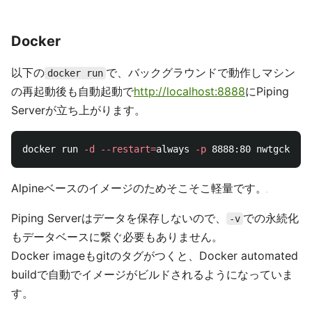
ール不要で動かせるようになっています。
以下のコマンドで、ダウンロードして、実行権限を与えて
http://localhost:8888
にPiping Serverが立ち上がりま
す。
chmod
 +x piping-server-macos

./piping-server-macos 
--http-port
=
環境を汚さないのと導入が手軽なのがメリットです。
、
、
と
が
...-alpine
...-macos
...-linux
...-win.exe
GitHub release
にあります。gitのタグがつくとCI上で自
動で
GitHub release
ビルドしたバイナリをデプロイする
ように自動化しました。現在はPiping Serverと別リポジ
トリですが、将来はマージされる可能性があります。