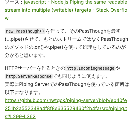
const
c
=
new
PassThrough
();
a
.
stdout
.
pipe
(
b
);
a
.
stdout
.
pipe
(
c
);
let
count
=
0
;
b
.
on
(
'
data
'
,
function 
(
chunk
)
{
count
+=
chunk
.
length
;
});
b
.
on
(
'
end
'
,
function 
()
{
console
.
log
(
count
);
c
.
pipe
(
process
.
stdout
);
});
出力
8

ソース：
javascript - Node.js Piping the same readable