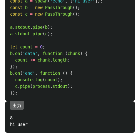
                    |

                    |

                    ...

サイバーサイドTypeScriptなので、Node.jsを使っていま
す。
stream.PassThrough
を使って実現が可能です。
StackOverflowに短い例があったので、引用させていた
だきます。
下の例だと
の出力の文字数をカウントしつ
echo hi user
つ、出力の文字列自体も表示しています。
const
spawn
=
require
(
'
child_process
'
).
spawn
;
const
PassThrough
=
require
(
'
stream
'
).
PassThrough
;
const
a
=
spawn
(
'
echo
'
,
[
'
hi user
'
]);
const
b
=
new
PassThrough
();