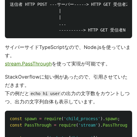
のときは、4人目が受信しようとした時点で、4人目
n=3
の接続が拒否され切断されます。つまり、
を指定しない
n
のときは2人目受信しようとした時点で2人目の接続
n=1
が拒否され切断されます。
を一般化しているだけなの
n
で、上記の通りGET firstなコネクションがより安全な転
送方法になると思います。
複数人に送る技術的な話
データの元のストリームがあってそれを複数に分配するよ
うな仕組みが必要です。イメージ的には以下の図のように
なります。
                    ----------> HTTP GET 受信者1

                    |

送信者 HTTP POST ---サーバー-----> HTTP GET 受信者2
