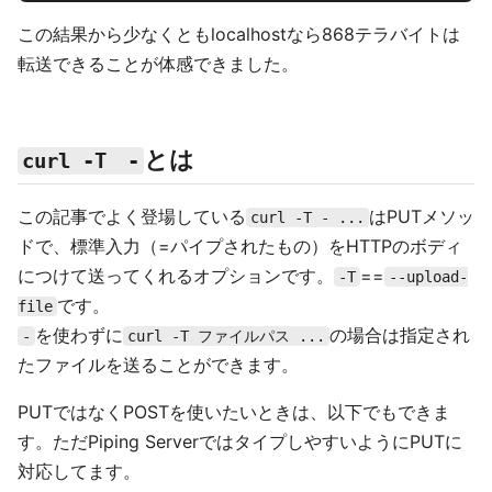
「HTTPってどこまで大きいファイル送れるの？」
「HTMLとかRESTのAPIサーバーとか小さいデータを返す
イメージしかない」という疑問に関してです。
Piping Serverで無限にデータを送り続ける実験を47日前
に開始しました。現在も進行中で、その結果では現在
868テラバイトのデータが転送
できています。
無限に送るのは単純で
をcatしているだけで
/dev/urandom
す。
無限に送る送信者
cat
 /dev/urandom | curl 
-T
無限に捨てる受信者
curl localhost:8888/rand 
>