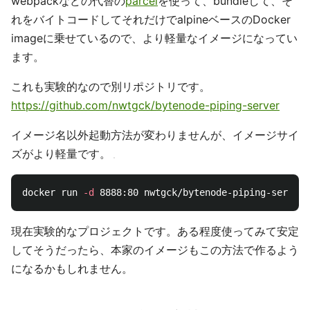
npx
を使えば以下のように起動できます。
npx
Docker(
)
bytenode
これは実験的なプロジェクトです。
bytenode
というJavaScriptをGoogle V8のバイトコード
に事前にコンパイルしてそれを実行するプロジェクトがあ
り、それを利用したDocker imageです。メリットとして
はDocker imageが軽量です。
webpackなどの代替の
parcel
を使って、bundleして、そ