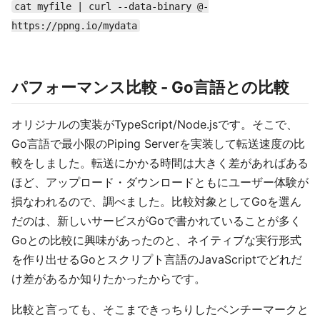
この結果から少なくともlocalhostなら868テラバイトは
転送できることが体感できました。
とは
curl -T -
この記事でよく登場している
はPUTメソッ
curl -T - ...
ドで、標準入力（=パイプされたもの）をHTTPのボディ
につけて送ってくれるオプションです。
==
-T
--upload-
です。
file
を使わずに
の場合は指定され
-
curl -T ファイルパス ...
たファイルを送ることができます。
PUTではなくPOSTを使いたいときは、以下でもできま
す。ただPiping ServerではタイプしやすいようにPUTに
対応してます。
cat myfile | curl --data-binary @-