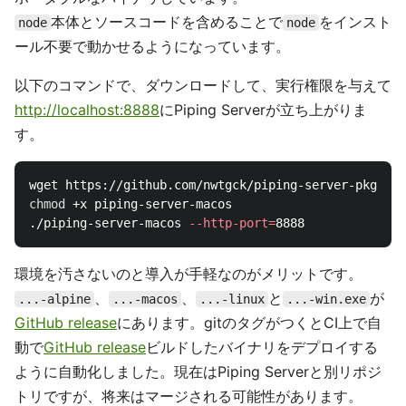
Piping Serverの立て方
すぐに気軽に立てれるように、いくつかサーバ立てる方法
を用意しています。
Herokuに立てる
Herokuに立てる方法についてです。
以下のPiping Serverのリポジトリにある紫色の[Deploy
to Heroku]を押すと、手軽にデプロイできます。
GitHub:
https://github.com/nwtgck/piping-server
ボータブルなバイナリ実行形式
zeit/pkg
を使って、npmで管理されているプロジェクトを
ポータブルなバイナリしています。
本体とソースコードを含めることで
をインスト
node
node