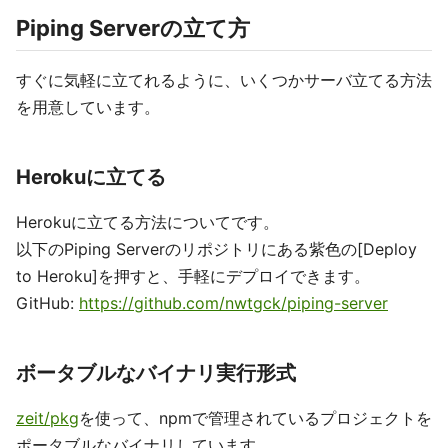
stream into multiple (writable) targets - Stack Overflo
w
を作って、そのPassThoughを最初
new PassThough()
に.pipe()させて、もとのストリームではなくPassThough
のメソッドの.on()や.pipe()を使って処理をしているのが
分かると思います。
HTTPサーバーを作るときの
や
http.IncomingMessage
でも同じように使えます。
http.ServerResponse
実際にPiping ServerでのPassThoughを使っている箇所は
以下になります。
https://github.com/nwtgck/piping-server/blob/eb40fe
251b2a552348a4f8f8e635529460f2b4fa/src/piping.t
s#L299-L362