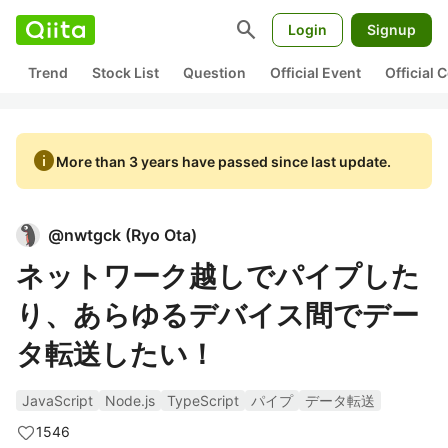
search
Login
Signup
Trend
Stock List
Question
Official Event
Official
info
More than 3 years have passed since last update.
@
nwtgck
(
Ryo Ota
)
ネットワーク越しでパイプした
り、あらゆるデバイス間でデー
タ転送したい！
JavaScript
Node.js
TypeScript
パイプ
データ転送
1546