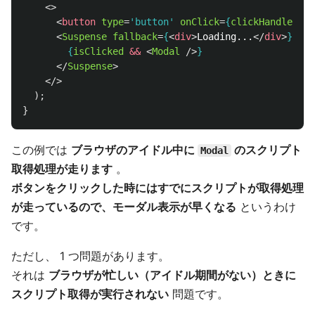
<>
<
button
type
=
'button'
onClick
=
{
clickHandler
}
>
<
Suspense
fallback
=
{
<
div
>
Loading...
</
div
>
}
>
{
isClicked
&&
<
Modal
/>
}
</
Suspense
>
</>
);
}
この例では
ブラウザのアイドル中に
のスクリプト
Modal
取得処理が走ります
。
ボタンをクリックした時にはすでにスクリプトが取得処理
が走っているので、モーダル表示が早くなる
というわけ
です。
ただし、 1 つ問題があります。
それは
ブラウザが忙しい（アイドル期間がない）ときに
スクリプト取得が実行されない
問題です。