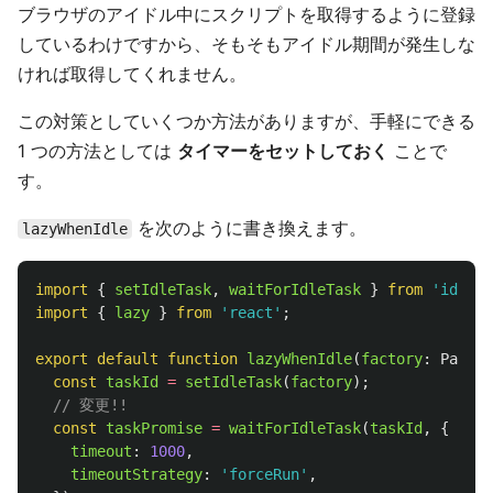
ブラウザのアイドル中にスクリプトを取得するように登録
しているわけですから、そもそもアイドル期間が発生しな
ければ取得してくれません。
この対策としていくつか方法がありますが、手軽にできる
1 つの方法としては
タイマーをセットしておく
ことで
す。
を次のように書き換えます。
lazyWhenIdle
import
{
setIdleTask
,
waitForIdleTask
}
from
'
idle-t
import
{
lazy
}
from
'
react
'
;
export
default
function
lazyWhenIdle
(
factory
:
Parame
const
taskId
=
setIdleTask
(
factory
);
// 変更!!
const
taskPromise
=
waitForIdleTask
(
taskId
,
{
timeout
:
1000
,
timeoutStrategy
:
'
forceRun
'
,