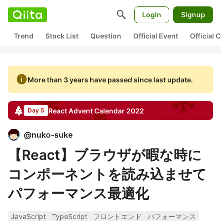
search
Login
Signup
Trend
Stock List
Question
Official Event
Official
info
More than 3 years have passed since last update.
React
Advent Calendar
2022
Day 5
@
nuko-suke
【React】ブラウザが暇な時に
コンポーネントを読み込ませて
パフォーマンス最適化
JavaScript
TypeScript
フロントエンド
パフォーマンス