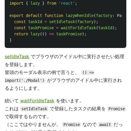
import
{
lazy
}
from
'
react
'
;
export
default
function
lazyWhenIdle
(
factory
:
Parame
const
taskId
=
setIdleTask
(
factory
);
const
taskPromise
=
waitForIdleTask
(
taskId
);
return
lazy
(()
=>
taskPromise
);
}
setIdleTask
でブラウザのアイドル中に実行させたい処理
を登録します。
冒頭のモーダル表示の例で言うと、
() =>
がブラウザのアイドル中に実行され
import('./Modal')
るようにします。
続いて
waitForIdleTask
を使います。
これは
で登録したタスクの結果を
setIdleTask
Promise
で取得するものです。
（ここではやりませんが、
なので
だっ
Promise
await