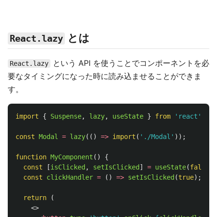
とは
React.lazy
という API を使うことでコンポーネントを必
React.lazy
要なタイミングになった時に読み込ませることができま
す。
import
{
Suspense
,
lazy
,
useState
}
from
'
react
'
;
const
Modal
=
lazy
(()
=>
import
(
'
./Modal
'
));
function
MyComponent
()
{
const
[
isClicked
,
setIsClicked
]
=
useState
(
false
);
const
clickHandler
=
()
=>
setIsClicked
(
true
);
return 
(
<>