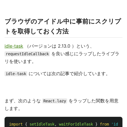
ブラウザのアイドル中に事前にスクリプ
トを取得しておく方法
idle-task
（バージョンは 2.13.0 ）という、
を良い感じにラップしたライブラ
requestIdleCallback
リを使います。
については次の記事で紹介しています。
idle-task
まず、次のような
をラップした関数を用意
React.lazy
します。
import
{
setIdleTask
,
waitForIdleTask
}
from
'
idle-t