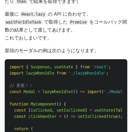
たり
で結果を取得できます）
then
最後に
の API に合わせて、
React.lazy
で取得した
をコールバック関
waitForIdleTask
Promise
数の結果として渡してあげます。
これでおしまいです。
冒頭のモーダルの例は次のようになります。
import
{
Suspense
,
useState
}
from
'
react
'
;
import
lazyWhenIdle
from
'
./lazyWhenIdle
'
;
// 変更！！
const
Modal
=
lazyWhenIdle
(()
=>
import
(
'
./Modal
'
));
function
MyComponent
()
{
const
[
isClicked
,
setIsClicked
]
=
useState
(
false
);
const
clickHandler
=
()
=>
setIsClicked
(
true
);
return 
(