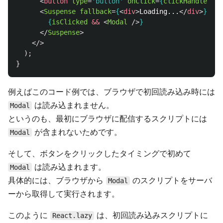
<
button
type
=
'button'
onClick
=
{
clickHandler
}
>
<
Suspense
fallback
=
{
<
div
>
Loading...
</
div
>
}
>
{
isClicked
&&
<
Modal
/>
}
</
Suspense
>
</>
);
}
例えばこのコード例では、ブラウザで初回読み込み時には
は読み込まれません。
Modal
というのも、最初にブラウザに配信するスクリプトには
が含まれないためです。
Modal
そして、ボタンをクリックしたタイミングで初めて
は読み込まれます。
Modal
具体的には、ブラウザから
のスクリプトをサーバ
Modal
ーから取得して実行されます。
このように
は、初回読み込みスクリプトに
React.lazy