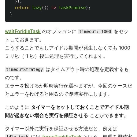
});
return
lazy
(()
=>
taskPromise
);
}
waitForIdleTask
のオプションに
をセッ
timeout: 1000
トしておきます。
こうすることでもしアイドル期間が発生しなくても 1000
ミリ秒（ 1 秒）後に処理を実行してくれます。
はタイムアウト時の処理を定義するも
timeoutStrategy
のです。
エラーを投げるか即時実行か選べますが、今回のケースだ
とエラーを投げると困るので即時実行にします。
このように
タイマーをセットしておくことでアイドル期
間が起きない場合も実行を保証させる
ことができます。
タイマー以外に実行を保証させる方法だと、例えば
には
forceRunIdleTask
という、処理を即時実