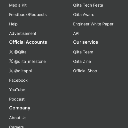
Media Kit
Qiita Tech Festa
Feedback/Requests
Qiita Award
Help
Engineer White Paper
Advertisement
API
Official Accounts
Our service
@Qiita
Qiita Team
@qiita_milestone
Qiita Zine
@qiitapoi
Official Shop
Facebook
YouTube
Podcast
Company
About Us
Careers