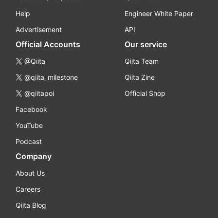
Help
Engineer White Paper
Advertisement
API
Official Accounts
Our service
@Qiita
Qiita Team
@qiita_milestone
Qiita Zine
@qiitapoi
Official Shop
Facebook
YouTube
Podcast
Company
About Us
Careers
Qiita Blog