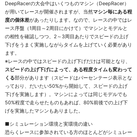
DeepRacerの大会中はいくつものマシン（DeepRacer）
が用いてレースが開催されますが、当然
マシン毎にある程
度の個体差
があったりします。なので、レースの中ではレ
ース序盤（1周目～2周目にかけて）でマシンとモデルと
の相性を確認しつつ、2～3周目あたりでスピードの上げ
下げをうまく実施しながらタイムを上げていく必要があり
ます。
※レースの中ではスピードの上げ下げだけは可能となり、
スピードの上げ下げによって、ある程度タイムも変わって
くる
部分があります（スピードはパーセンテージ表示とな
っており、だいたい50%から開始して、スピードの上げ
下げを実施します）。マシンによっては同じモデルでも
50%程度で走らせたものもあれば、80%前後での上げ下
げを実施したマシンもありました。
■シミュレーション環境と実環境の違い
恐らくレースに参加されている方のほとんどがシミュレー