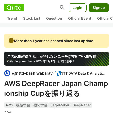
search
Login
Signup
Trend
Stock List
Question
Official Event
Official
info
More than 1 year has passed since last update.
この記事誰得？ 私しか得しないニッチな技術で記事投稿！
Qiita Engineer Festa
2024年7月17日まで開催中！
@
nttd-kashiwabaray
in
NTT DATA Data & Analytics
AWS DeepRacer Japan Champ
ionship Cupを振り返る
AWS
機械学習
強化学習
SageMaker
DeepRacer
5