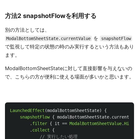
方法2 snapshotFlowを利用する
別の方法としては、
を
ModalBottomSheetState.currentValue
snapshotFlow
で監視して特定の状態の時のみ実行するという方法もあり
ます。
ModalBottomSheetStateに対して直接影響を与えないの
で、こちらの方が便利に使える場面が多いかと思います。
LaunchedEffect
(
modalBottomSheetState
)
{
snapshotFlow
{
modalBottomSheetState
.
currentValu
.
filter
{
it
==
ModalBottomSheetValue
.
Hidden
.
collect
{
// 実行したい処理