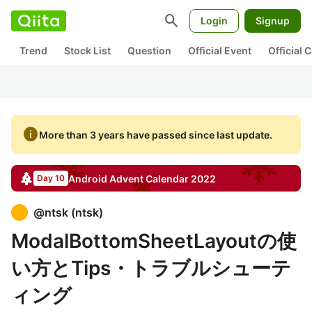
search
Login
Signup
Trend
Stock List
Question
Official Event
Official
info
More than 3 years have passed since last update.
Android
Advent Calendar
2022
Day 10
@
ntsk
(
ntsk
)
ModalBottomSheetLayoutの使
い方とTips・トラブルシューテ
ィング