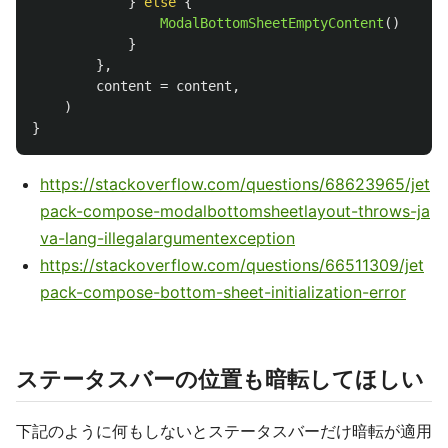
}
else
{
ModalBottomSheetEmptyContent
()
}
},
content
=
content
,
)
}
https://stackoverflow.com/questions/68623965/jet
pack-compose-modalbottomsheetlayout-throws-ja
va-lang-illegalargumentexception
https://stackoverflow.com/questions/66511309/jet
pack-compose-bottom-sheet-initialization-error
ステータスバーの位置も暗転してほしい
下記のように何もしないとステータスバーだけ暗転が適用