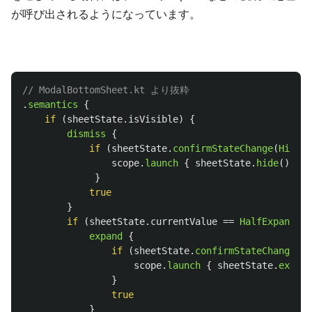
が呼び出されるようになっています。
// ModalBottomSheet.kt より抜粋
.
semantics
{
if
(
sheetState
.
isVisible
)
{
dismiss
{
if
(
sheetState
.
confirmStateChange
(
Hidden
scope
.
launch
{
sheetState
.
hide
()
}
}
true
}
if
(
sheetState
.
currentValue
==
HalfExpanded
)
expand
{
if
(
sheetState
.
confirmStateChange
(
Ex
scope
.
launch
{
sheetState
.
expand
}
true
}