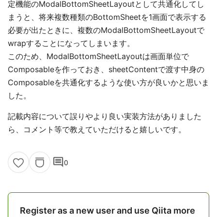
定機能のModalBottomSheetLayoutとして共通化してし
まうと、将来複数種類のBottomSheetを1画面で表示する
必要が出たときに、複数のModalBottomSheetLayoutで
wrapすることになってしまいます。
このため、ModalBottomSheetLayoutは画面単位で
Composableを作っておき、sheetContentで渡す中身の
Composableを共通化するような使い方が良いかと思いま
した。
記載内容について誤りやより良い実装方法がありました
ら、コメント等で教えていただけると嬉しいです。
comment
0
Register as a new user and use Qiita more