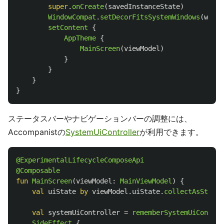
super
.
onCreate
(
savedInstanceState
)
WindowCompat
.
setDecorFitsSystemWindows
(
windo
setContent
{
AppTheme
{
MainScreen
(
viewModel
)
}
}
}
}
ステータスバーやナビゲーションバーの調整には、
Accompanistの
SystemUiController
が利用できます。
@ExperimentalLifecycleComposeApi
@Composable
fun
MainScreen
(
viewModel
:
MainViewModel
)
{
val
uiState
by
viewModel
.
uiState
.
collectAsStateW
val
systemUiController
=
rememberSystemUiControl
SideEffect
{