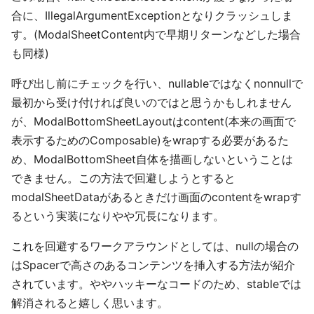
合に、IllegalArgumentExceptionとなりクラッシュしま
す。(ModalSheetContent内で早期リターンなどした場合
も同様)
呼び出し前にチェックを行い、nullableではなくnonnullで
最初から受け付ければ良いのではと思うかもしれません
が、ModalBottomSheetLayoutはcontent(本来の画面で
表示するためのComposable)をwrapする必要があるた
め、ModalBottomSheet自体を描画しないということは
できません。この方法で回避しようとすると
modalSheetDataがあるときだけ画面のcontentをwrapす
るという実装になりやや冗長になります。
これを回避するワークアラウンドとしては、nullの場合の
はSpacerで高さのあるコンテンツを挿入する方法が紹介
されています。ややハッキーなコードのため、stableでは
解消されると嬉しく思います。