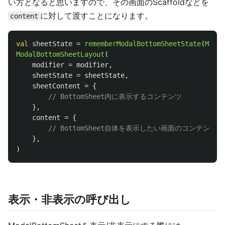
い方となると思いますので、その画面のScaffoldなどを
に対して渡すことになります。
content
val
sheetState
=
rememberModalBottomSheetState
(
Modal
ModalBottomSheetLayout
(
modifier
=
modifier
,
sheetState
=
sheetState
,
sheetContent
=
{
// BottomSheet内に表示するコンテンツ
},
content
=
{
// BottomSheet自体を表示したい画面のコンテンツ
},
)
表示・非表示の呼び出し