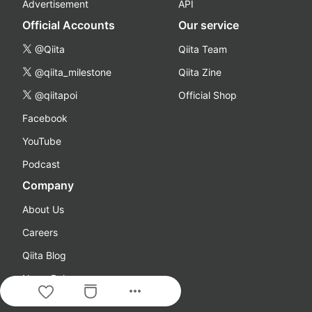
Advertisement
API
Official Accounts
Our service
@Qiita
Qiita Team
@qiita_milestone
Qiita Zine
@qiitapoi
Official Shop
Facebook
YouTube
Podcast
Company
About Us
Careers
Qiita Blog
News Release
more_horiz