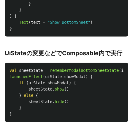
}
}
)
{
Text
(
text
=
"Show BottomSheet"
)
}
UiStateの変更などでComposable内で実行
val
sheetState
=
rememberModalBottomSheetState
(
initi
LaunchedEffect
(
uiState
.
showModal
)
{
if
(
uiState
.
showModal
)
{
sheetState
.
show
()
}
else
{
sheetState
.
hide
()
}
}