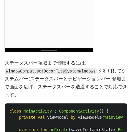
ステータスバー領域まで暗転するには、
を利用してシ
WindowCompat.setDecorFitsSystemWindows
ステムバー(ステータスバーとナビゲーションバー)領域ま
で画面を広げ、ステータスバーを透過することで対応でき
ます。
class
MainActivity
:
ComponentActivity
()
{
private
val
viewModel
by
viewModels
<
MainViewMode
override
fun
onCreate
(
savedInstanceState
:
Bundle