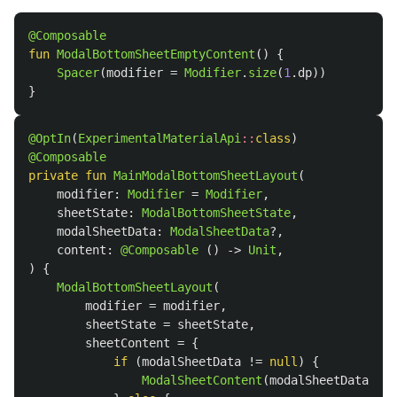
@Composable
fun
ModalBottomSheetEmptyContent
()
{
Spacer
(
modifier
=
Modifier
.
size
(
1
.
dp
))
}
@OptIn
(
ExperimentalMaterialApi
::
class
)
@Composable
private
fun
MainModalBottomSheetLayout
(
modifier
:
Modifier
=
Modifier
,
sheetState
:
ModalBottomSheetState
,
modalSheetData
:
ModalSheetData
?,
content
:
@Composable
()
->
Unit
,
)
{
ModalBottomSheetLayout
(
modifier
=
modifier
,
sheetState
=
sheetState
,
sheetContent
=
{
if
(
modalSheetData
!=
null
)
{
ModalSheetContent
(
modalSheetData
=
m