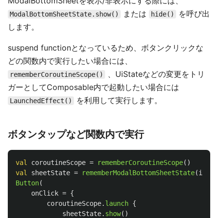
ModalBottomSheetを表示/非表示にする際には、
または
を呼び出
ModalBottomSheetState.show()
hide()
します。
suspend functionとなっているため、ボタンクリックな
どの関数内で実行したい場合には、
、UiStateなどの変更をトリ
rememberCoroutineScope()
ガーとしてComposable内で起動したい場合には
を利用して実行します。
LaunchedEffect()
ボタンタップなど関数内で実行
val
coroutineScope
=
rememberCoroutineScope
()
val
sheetState
=
rememberModalBottomSheetState
(
initi
Button
(
onClick
=
{
coroutineScope
.
launch
{
sheetState
.
show
()