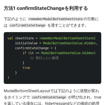
方法1 confirmStateChangeを利用する
下記のように
の引数に
rememberModalBottomSheetState
は
を渡すことができます。
confiromStateChange
val
sheetState
=
rememberModalBottomSheetState
(
initialValue
=
ModalBottomSheetValue
.
Hidden
,
confirmStateChange
=
{
if
(
it
==
ModalBottomSheetValue
.
Hidden
)
{
// 実行したい処理
}
true
}
)
ModalBottomSheetLayoutでは下記のように状態が変わ
るタイミングで
が呼び出され、true
confirmStateChange
を返している場合には、hideやexpandなどの後続の処理