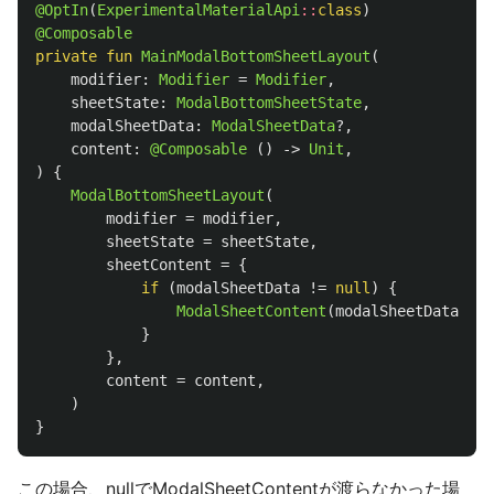
@OptIn
(
ExperimentalMaterialApi
::
class
)
@Composable
private
fun
MainModalBottomSheetLayout
(
modifier
:
Modifier
=
Modifier
,
sheetState
:
ModalBottomSheetState
,
modalSheetData
:
ModalSheetData
?,
content
:
@Composable
()
->
Unit
,
)
{
ModalBottomSheetLayout
(
modifier
=
modifier
,
sheetState
=
sheetState
,
sheetContent
=
{
if
(
modalSheetData
!=
null
)
{
ModalSheetContent
(
modalSheetData
=
m
}
},
content
=
content
,
)
}
この場合、nullでModalSheetContentが渡らなかった場