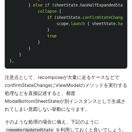
}
else
if
(
sheetState
.
hasHalfExpandedState
)
collapse
{
if
(
sheetState
.
confirmStateChange
(
Ha
scope
.
launch
{
sheetState
.
halfEx
}
true
}
}
}
},
注意点として、recomposeが大量に走るケースなどで
confirmStateChangeにViewModelのメソッドを実行する
処理などを直接記述すると、都度
ModalBottomSheetStateが別インスタンスとして生成さ
れてしまい意図しない挙動になります。
そのような処理の場合に備え、下記のように
を利用しておくと良いでしょう。
rememberUpdatedState