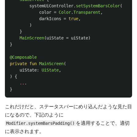
systemUiController
.
setSystemBarsColor
(
color
=
Color
.
Transparent
,
darkIcons
=
true
,
)
}
MainScreen
(
uiState
=
uiState
)
}
@Composable
private
fun
MainScreen
(
uiState
:
UiState
,
)
{
..
.
}
これだけだと、ステータスバーにめり込んだような見た目
になるので、下記のように
を適用することで、適切
Modifier.systemBarsPadding()
に表示されます。