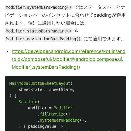
ではステータスバーとナ
Modifier.systemBarsPadding()
ビゲーションバーのインセットに合わせてpaddingが適用
されます。個別に適用したい場合には、
や
Modifier.statusBarsPadding()
にて適用できます。
Modifier.navigationBarsPadding()
https://developer.android.com/reference/kotlin/and
roidx/compose/ui/Modifier#(androidx.compose.ui.
Modifier).systemBarsPadding()
MainModalBottomSheetLayout
(
sheetState
=
sheetState
,
)
{
Scaffold
(
modifier
=
Modifier
.
fillMaxSize
()
.
systemBarsPadding
(),
)
{
paddingValue
->