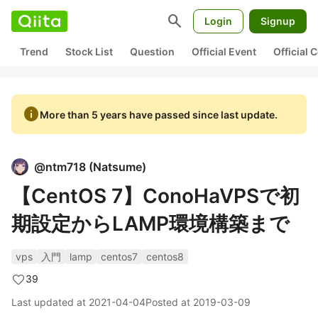
search
Login
Signup
Trend
Stock List
Question
Official Event
Official
info
More than 5 years have passed since last update.
@
ntm718
(
Natsume
)
【CentOS 7】ConoHaVPSで初
期設定からLAMP環境構築まで
vps
入門
lamp
centos7
centos8
39
Last updated at
2021-04-04
Posted at
2019-03-09