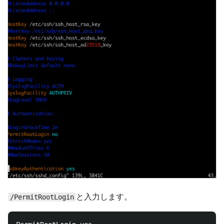
と入力します。
/PermitRootLogin