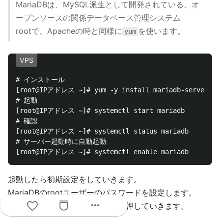
MariaDBは、MySQL派生として開発されている、オ
ープンソースの関係データベース管理システム
rootで、Apacheの時と同様に
を使います。
yum
VPS
# インストール

[root@IPアドレス ~]# yum -y install mariadb-server

# 起動

[root@IPアドレス ~]# systemctl start mariadb

# 確認

[root@IPアドレス ~]# systemctl status mariadb

# サーバー起動時に自動起動

起動したら初期設定をしていきます。
MariaDBのrootユーザーのパスワードを設定します。
more_horiz
もし質問があった場合、基本
を押していきます。
y