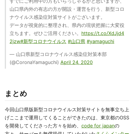
すでにご利用中の方もいらっしゃるかと思いますが、
山口県内外の有志の方が開設・運営を行う、新型コロ
ナウイルス感染症対策サイトがございます。
データが視覚的に整理され、県内の現状把握に大変役
立ちます。ぜひご活用ください。
https://t.co/XdJjd4
2jzw
#新型コロナウイルス
#山口県
#yamaguchi
— 山口県新型コロナウイルス感染症対策本部
(@CoronaYamaguchi)
April 24, 2020
まとめ
今回山口県版新型コロナウイルス対策サイトを無事立ち上
げここまで運用してくることができたのは、東京都のOSS
を開発してくださった方々を始め、
code for japan
の
方々、サーバーを無償提供していただいた
さくらインター