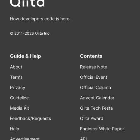
How developers code is here.
© 2011-
2026
Qiita Inc.
Guide & Help
Contents
About
Release Note
Terms
Official Event
Privacy
Official Column
Guideline
Advent Calendar
Media Kit
Qiita Tech Festa
Feedback/Requests
Qiita Award
Help
Engineer White Paper
Advertisement
API