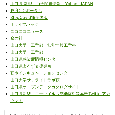
山口県 新型コロナ関連情報 - Yahoo! JAPAN
政府CIOポータル
StopCovid19全国版
ITライフハック
ニコニコニュース
窓の社
山口大学 工学部 知能情報工学科
山口大学 工学部
山口県感染症情報センター
山口県よろず支援拠点
萩市インキュベーションセンター
山口大学サテライトラボ萩
山口県オープンデータカタログサイト
山口県新型コロナウイルス感染症対策本部Twitterアカ
ウント