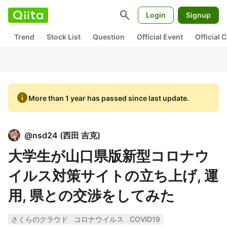
search
Login
Signup
Trend
Stock List
Question
Official Event
Official
info
More than 1 year has passed since last update.
@
nsd24
(
西田 吉克
)
大学生が山口県版新型コロナウ
イルス対策サイトの立ち上げ, 運
用, 県との交渉をしてみた
さくらのクラウド
コロナウイルス
COVID19