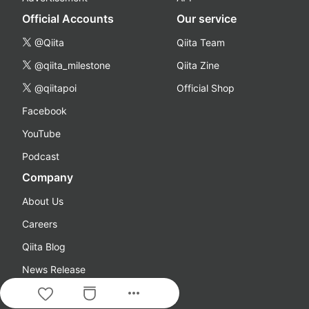
Official Accounts
Our service
@Qiita
Qiita Team
@qiita_milestone
Qiita Zine
@qiitapoi
Official Shop
Facebook
YouTube
Podcast
Company
About Us
Careers
Qiita Blog
News Release
more_horiz