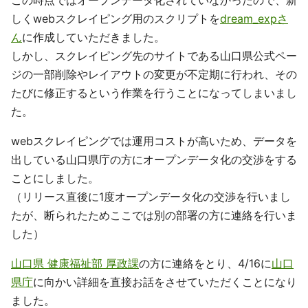
この時点ではオープンデータ化されていなかったので、新
しくwebスクレイピング用のスクリプトを
dream_expさ
ん
に作成していただきました。
しかし、スクレイピング先のサイトである山口県公式ペー
ジの一部削除やレイアウトの変更が不定期に行われ、その
たびに修正するという作業を行うことになってしまいまし
た。
webスクレイピングでは運用コストが高いため、データを
出している山口県庁の方にオープンデータ化の交渉をする
ことにしました。
（リリース直後に1度オープンデータ化の交渉を行いまし
たが、断られたためここでは別の部署の方に連絡を行いま
した）
山口県 健康福祉部 厚政課
の方に連絡をとり、4/16に
山口
県庁
に向かい詳細を直接お話をさせていただくことになり
ました。