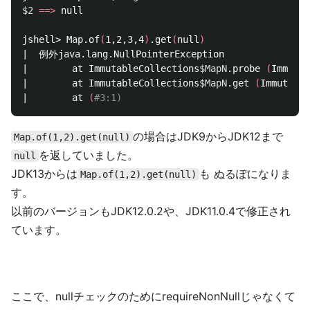
$2
==>
 null

jshell> Map.of
(
1,2,3,4
)
.get
(
null
)
|  例外java.lang.NullPointerException

|        at ImmutableCollections
$MapN
.probe 
(
Immutab
|        at ImmutableCollections
$MapN
.get 
(
Immutable
|        at 
(
#3:1)
の場合はJDK9からJDK12まで
Map.of(1,2).get(null)
を返していました。
null
JDK13からは
も ぬるぽになりま
Map.of(1,2).get(null)
す。
以前のバージョンもJDK12.0.2や、JDK11.0.4で修正され
ています。
ここで、nullチェックのためにrequireNonNullじゃなくて