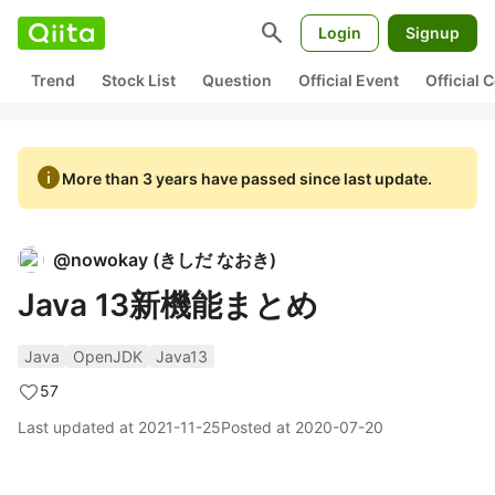
search
Login
Signup
Trend
Stock List
Question
Official Event
Official
info
More than 3 years have passed since last update.
@
nowokay
(
きしだ なおき
)
Java 13新機能まとめ
Java
OpenJDK
Java13
57
Last updated at
2021-11-25
Posted at
2020-07-20