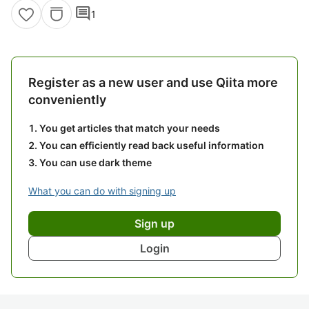
comment
1
Register as a new user and use Qiita more
conveniently
You get articles that match your needs
You can efficiently read back useful information
You can use dark theme
What you can do with signing up
Sign up
Login