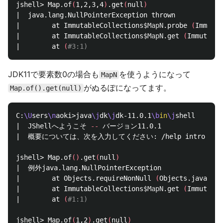
jshell> Map.of
(
1,2,3,4
)
.get
(
null
)
|  java.lang.NullPointerException thrown

|        at ImmutableCollections
$MapN
.probe 
(
Immutab
|        at ImmutableCollections
$MapN
.get 
(
Immutable
|        at 
(
#3:1)
JDK11で要素数0の場合も
を使うようになって
MapN
がぬるぽになってます。
Map.of().get(null)
C:
\U
sers
\n
aoki>java
\j
dk
\j
dk-11.0.1
\b
in
\j
shell

|  JShellへようこそ 
--
 バージョン11.0.1

|  概要については、次を入力してください: /help intro

jshell> Map.of
()
.get
(
null
)
|  例外java.lang.NullPointerException

|        at Objects.requireNonNull 
(
Objects.java:221
|        at ImmutableCollections
$MapN
.get 
(
Immutable
|        at 
(
#1:1)
jshell> Map.of
(
1,2
)
.get
(
null
)