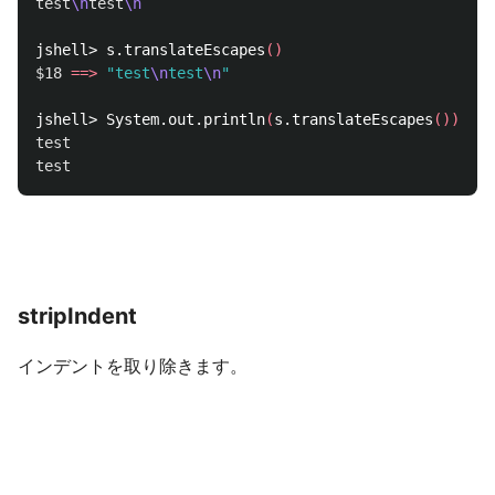
test
\n
test
\n
jshell> s.translateEscapes
()
$18
==>
"test
\n
test
\n
"
jshell> System.out.println
(
s.translateEscapes
())
test

test
stripIndent
インデントを取り除きます。