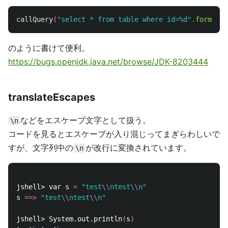
callQuery
(
"select * from table where id=%d"
.
formatte
のように書けて便利。
https://bugs.openjdk.java.net/browse/JDK-8203444
translateEscapes
などをエスケープ文字として扱う。
\n
コードを見るとエスケープが入り混じってまぎらわしいで
すが、文字列中の
が改行に変換されています。
\n
jshell> var s 
=
"test
\\
ntest
\\
n"
s 
==>
"test
\\
ntest
\\
n"
jshell> System.out.println
(
s
)