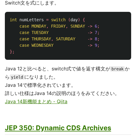
Switch文を式にします。
int
numLetters
=
switch
(
day
)
{
case
MONDAY
,
FRIDAY
,
SUNDAY
->
6
;
case
TUESDAY
->
7
;
case
THURSDAY
,
SATURDAY
->
8
;
case
WEDNESDAY
->
9
;
};
Java 12と比べると、switch式で値を返す構文が
か
break
ら
になりました。
yield
Java 14で標準化されています。
詳しい仕様はJava 14の説明のほうをみてください。
Java 14新機能まとめ - Qiita
JEP 350: Dynamic CDS Archives