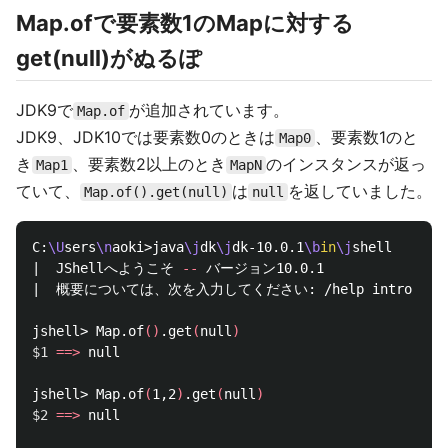
Map.ofで要素数1のMapに対する
get(null)がぬるぽ
JDK9で
が追加されています。
Map.of
JDK9、JDK10では要素数0のときは
、要素数1のと
Map0
き
、要素数2以上のとき
のインスタンスが返っ
Map1
MapN
ていて、
は
を返していました。
Map.of().get(null)
null
C:
\U
sers
\n
aoki>java
\j
dk
\j
dk-10.0.1
\b
in
\j
shell

|  JShellへようこそ 
--
 バージョン10.0.1

|  概要については、次を入力してください: /help intro

jshell> Map.of
()
.get
(
null
)
$1
==>
 null

jshell> Map.of
(
1,2
)
.get
(
null
)
$2
==>
 null
