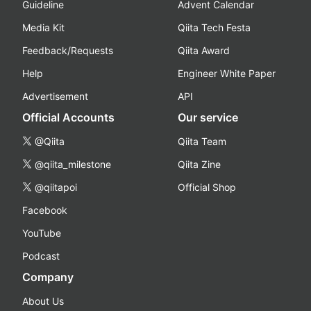
Guideline
Advent Calendar
Media Kit
Qiita Tech Festa
Feedback/Requests
Qiita Award
Help
Engineer White Paper
Advertisement
API
Official Accounts
Our service
@Qiita
Qiita Team
@qiita_milestone
Qiita Zine
@qiitapoi
Official Shop
Facebook
YouTube
Podcast
Company
About Us