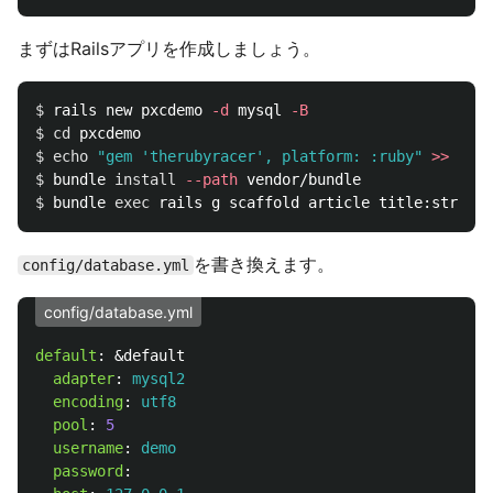
まずはRailsアプリを作成しましょう。
$ 
rails new pxcdemo 
-d
 mysql 
-B
$ 
cd 
$ 
echo
"gem 'therubyracer', platform: :ruby"
>>
$ 
bundle 
install
--path
$ 
bundle 
exec 
を書き換えます。
config/database.yml
config/database.yml
default
:
&default
adapter
:
mysql2
encoding
:
utf8
pool
:
5
username
:
demo
password
: