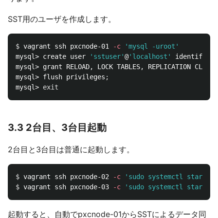
SST用のユーザを作成します。
$ 
vagrant ssh pxcnode-01 
-c
'mysql -uroot'
mysql> create user 
'sstuser'
@
'localhost'
 identified 
mysql> grant RELOAD, LOCK TABLES, REPLICATION CLIENT
mysql> flush privileges
;
mysql> 
exit
3.3 2台目、3台目起動
2台目と3台目は普通に起動します。
$ 
vagrant ssh pxcnode-02 
-c
'sudo systemctl start my
$ 
vagrant ssh pxcnode-03 
-c
'sudo systemctl start my
起動すると、自動でpxcnode-01からSSTによるデータ同