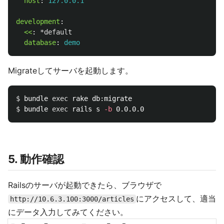
host
:
127.0.0.1
development
:
<<
:
*default
database
:
demo
Migrateしてサーバを起動します。
$ 
bundle 
exec 
$ 
bundle 
exec 
rails s 
-b
5. 動作確認
Railsのサーバが起動できたら、ブラウザで
にアクセスして、適当
http://10.6.3.100:3000/articles
にデータ入力してみてください。