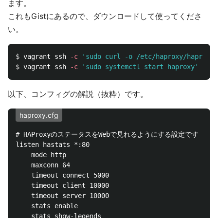
ます。
これもGistにあるので、ダウンロードして使ってくださ
い。
$ 
vagrant ssh 
-c
'sudo curl -o /etc/haproxy/haproxy.
$ 
vagrant ssh 
-c
'sudo systemctl start haproxy'
以下、コンフィグの解説（抜粋）です。
haproxy.cfg
# HAProxyのステータスをWebで見れるようにする設定です

listen hastats *:80

    mode http

    maxconn 64

    timeout connect 5000

    timeout client 10000

    timeout server 10000

    stats enable

    stats show-legends
