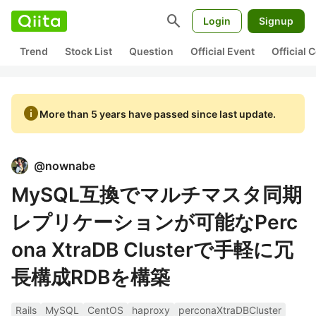
search
Login
Signup
Trend
Stock List
Question
Official Event
Official
info
More than 5 years have passed since last update.
@
nownabe
MySQL互換でマルチマスタ同期
レプリケーションが可能なPerc
ona XtraDB Clusterで手軽に冗
長構成RDBを構築
Rails
MySQL
CentOS
haproxy
perconaXtraDBCluster