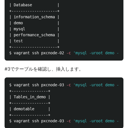
| Database           |

+--------------------+

| information_schema |

| demo               |

| mysql              |

| performance_schema |

| 
test
               |

$ 
vagrant ssh pxcnode-02 
-c
'mysql -uroot demo -e "c
#3でテーブルを確認し、挿入します。
$ 
vagrant ssh pxcnode-03 
-c
'mysql -uroot demo -e "s
+----------------+

| Tables_in_demo |

+----------------+

| demotable      |

$ 
vagrant ssh pxcnode-03 
-c
'mysql -uroot demo -e "i