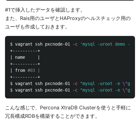
#1で挿入したデータを確認します。
また、Rais用のユーザとHAProxyのヘルスチェック用の
ユーザも作成しておきます。
$ 
vagrant ssh pxcnode-01 
-c
'mysql -uroot demo -e "s
+----------+

| name     |

+----------+

| from 
#03 |
$ 
vagrant ssh pxcnode-01 
-c
"mysql -uroot -e 
\"
grant
$ 
vagrant ssh pxcnode-01 
-c
"mysql -uroot -e 
\"
grant
こんな感じで、Percona XtraDB Clusterを使うと手軽に
冗長構成RDBを構築することができます。