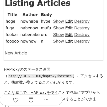
HAProxyのステータス画面
（
）にアクセスする
http://10.6.3.100/haproxy?hastats
と、接続数が増えてることがわかります。
こんな感じで、HAProxyを使うことで簡単にアプリから
Percona XtraDB Clusterにアクセスすることができま
more_horiz
す。