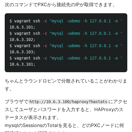
次のコマンドでPXCから接続先のIPが取得できます。
$ 
vagrant ssh 
-c
"mysql -udemo -h 127.0.0.1 -e 'show
10.6.3.101
;
$ 
vagrant ssh 
-c
"mysql -udemo -h 127.0.0.1 -e 'show
10.6.3.102
;
$ 
vagrant ssh 
-c
"mysql -udemo -h 127.0.0.1 -e 'show
10.6.3.103
;
$ 
vagrant ssh 
-c
"mysql -udemo -h 127.0.0.1 -e 'show
10.6.3.101
;
ちゃんとラウンドロビンで分散されていることがわかりま
す。
ブラウザで
にアクセ
http://10.6.3.100/haproxy?hastats
スしてユーザとパスワードを入力すると、HAProxyのス
テータスが表示されます。
mysqlのSessionsのTotalを見ると、どのPXCノードに何