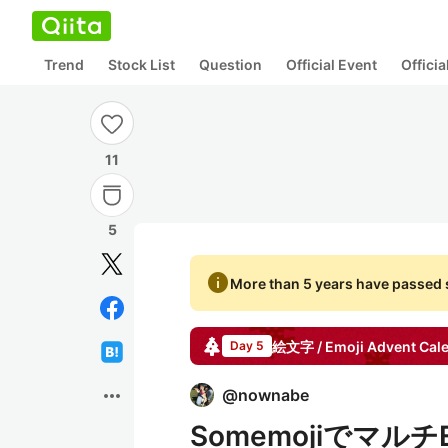
Trend
Stock List
Question
Official Event
Offici
11
5
info
More than 5 years have passed s
絵文字 / Emoji
Advent Cal
Day 5
more_horiz
@
nownabe
Somemojiでマルチ