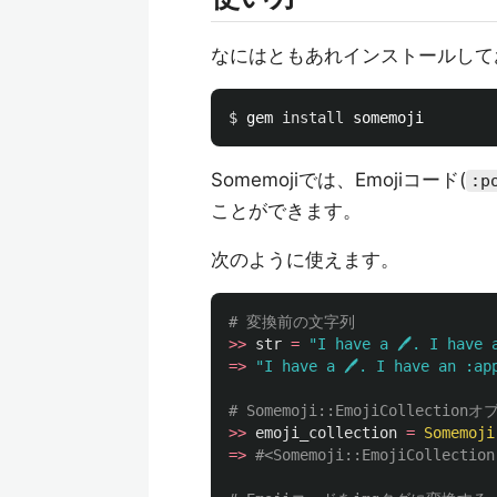
なにはともあれインストールして
$ 
gem 
install 
Somemojiでは、Emojiコード(
:p
ことができます。
次のように使えます。
# 変換前の文字列
>>
str
=
"I have a 🖊. I have 
=>
"I have a 🖊. I have an :ap
# Somemoji::EmojiCollect
>>
emoji_collection
=
Somemoji
=>
#<Somemoji::EmojiCollection