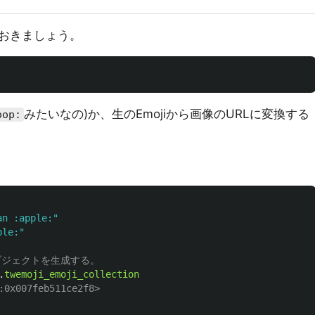
おきましょう。
みたいなの)か、生のEmojiから画像のURLに変換する
oop:
an :apple:"
ple:"
ionオブジェクトを生成する。
.
twemoji_emoji_collection
:0x007feb511ce2f8>