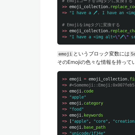
# Emojiコードをimgタグに変換する
>>
emoji_collection
.
replace_co
=>
"I have a 🖊. I have an <im
# Emojiをimgタグに変換する
>>
emoji_collection
.
replace_ch
=>
"I have a <img alt=
\"
🖊
\"
 s
というブロック変数には
emoji
S
そのEmojiの色々な情報を持って
>>
emoji
=
emoji_collection
.
fi
=>
#<Somemoji::Emoji:0x007feb5
>>
emoji
.
code
=>
"apple"
>>
emoji
.
category
=>
"food"
>>
emoji
.
keywords
=>
[
"apple"
,
"core"
,
"creation
>>
emoji
.
base_path
=>
"unicode/1f34e"