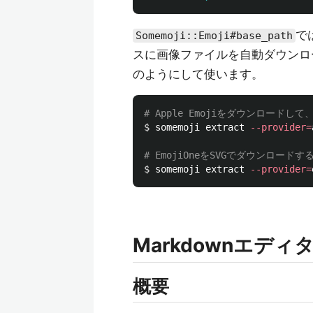
で
Somemoji::Emoji#base_path
スに画像ファイルを自動ダウンロ
のようにして使います。
# Apple Emojiをダウンロードして、.
$ 
somemoji extract 
--provider
=
# EmojiOneをSVGでダウンロードす
$ 
somemoji extract 
--provider
=
Markdownエディ
概要