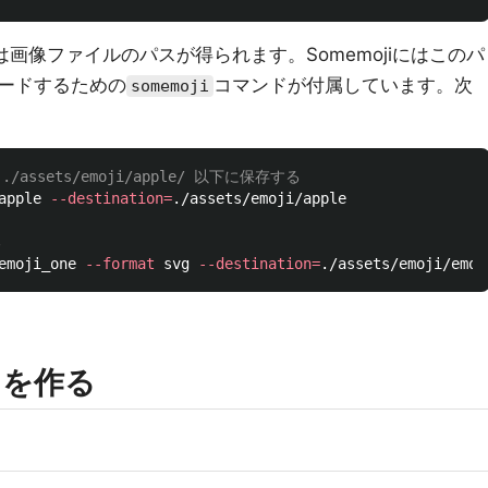
は画像ファイルのパスが得られます。Somemojiにはこのパ
ードするための
コマンドが付属しています。次
somemoji
/assets/emoji/apple/ 以下に保存する
apple 
--destination
=
./assets/emoji/apple

る
emoji_one 
--format
 svg 
--destination
=
タを作る