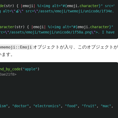
de
(
str
)
{
|
emoji
|
%(<img alt="
#{
emoji
.
character
}
" src="/
g alt=
\"
🍎
\"
 src=
\"
/assets/emoji/twemoji/unicode/1f34e.p
aracter
(
str
)
{
|
emoji
|
%(<img alt="
#{
emoji
.
character
}
" s
rc=
\"
/assets/emoji/twemoji/unicode/1f58a.png
\"
>. I have 
オブジェクトが入り、このオブジェクトが
omemoji::Emoji
います。
nd_by_code
(
"apple"
)
3ae21f8>
ism"
,
"doctor"
,
"electronics"
,
"food"
,
"fruit"
,
"mac"
,
"