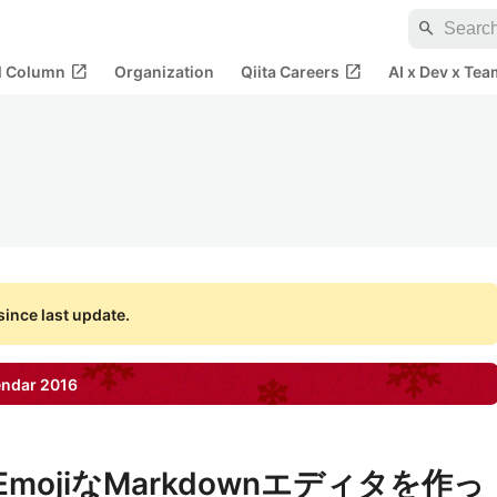
search
open_in_new
open_in_new
al Column
Organization
Qiita Careers
AI x Dev x Tea
ince last update.
endar
2016
EmojiなMarkdownエディタを作っ