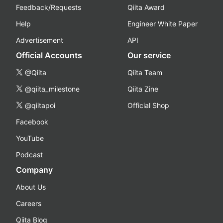
Feedback/Requests
Qiita Award
Help
Engineer White Paper
Advertisement
API
Official Accounts
Our service
@Qiita
Qiita Team
@qiita_milestone
Qiita Zine
@qiitapoi
Official Shop
Facebook
YouTube
Podcast
Company
About Us
Careers
Qiita Blog