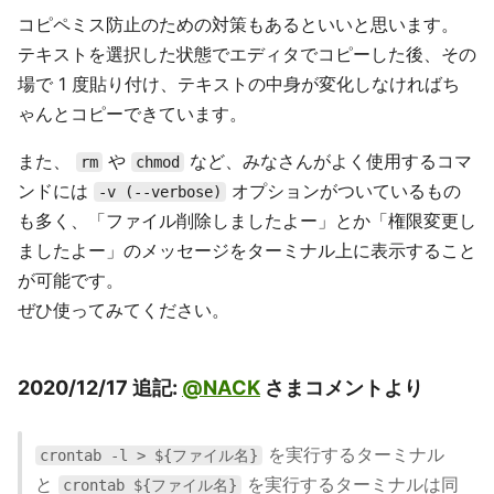
コピペミス防止のための対策もあるといいと思います。
テキストを選択した状態でエディタでコピーした後、その
場で 1 度貼り付け、テキストの中身が変化しなければち
ゃんとコピーできています。
また、
や
など、みなさんがよく使用するコマ
rm
chmod
ンドには
オプションがついているもの
-v (--verbose)
も多く、「ファイル削除しましたよー」とか「権限変更し
ましたよー」のメッセージをターミナル上に表示すること
が可能です。
ぜひ使ってみてください。
2020/12/17 追記:
@NACK
さまコメントより
を実行するターミナル
crontab -l > ${ファイル名}
と
を実行するターミナルは同
crontab ${ファイル名}