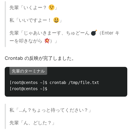
先輩「いくよー？
」
私「いいですよー！
」
先輩「じゃあいきまーす、ちゅどーん
（Enter キ
ーを叩きながら
）」
Crontab の反映が完了しました。
先輩のターミナル
[root@centos ~]$ crontab /tmp/file.txt

私「...ん？ちょっと待ってください？」
先輩「ん、どした？」