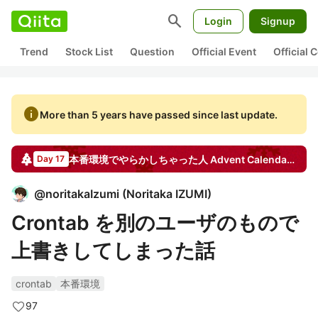
search
Login
Signup
Trend
Stock List
Question
Official Event
Official
info
More than 5 years have passed since last update.
本番環境でやらかしちゃった人
Advent Calendar
202
Day 17
@
noritakaIzumi
(
Noritaka IZUMI
)
Crontab を別のユーザのもので
上書きしてしまった話
crontab
本番環境
97