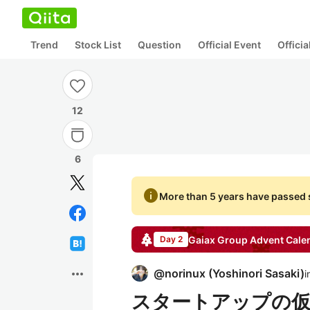
Trend
Stock List
Question
Official Event
Offici
12
6
info
More than 5 years have passed s
Gaiax Group
Advent Cale
Day 2
more_horiz
@
norinux
(
Yoshinori Sasaki
)
i
スタートアップの