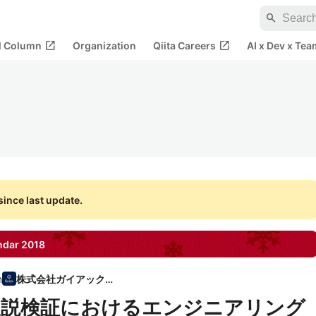
search
open_in_new
open_in_new
al Column
Organization
Qiita Careers
AI x Dev x Tea
ince last update.
ndar
2018
n
株式会社ガイアックス
仮説検証におけるエンジニアリング