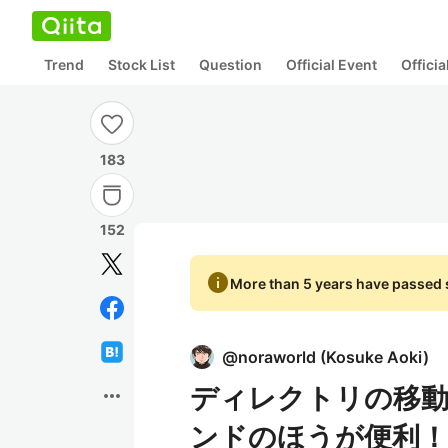
Trend
Stock List
Question
Official Event
Offici
183
152
info
More than 5 years have passed s
@
noraworld
(
Kosuke Aoki
)
ディレクトリの移動は 
more_horiz
ンドのほうが便利！