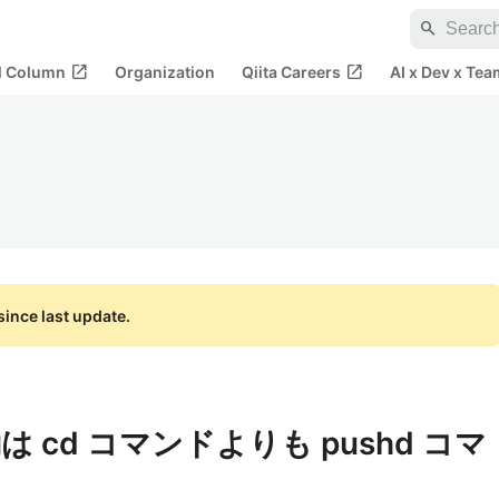
search
open_in_new
open_in_new
al Column
Organization
Qiita Careers
AI x Dev x Tea
ince last update.
cd コマンドよりも pushd コマ