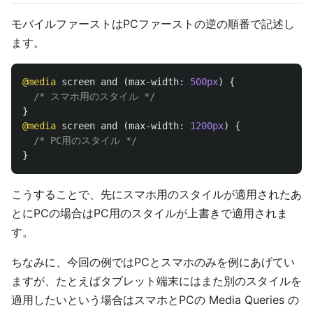
モバイルファーストはPCファーストの逆の順番で記述し
ます。
@media
screen
and
(
max-width
:
500px
)
{
/* スマホ用のスタイル */
}
@media
screen
and
(
max-width
:
1200px
)
{
/* PC用のスタイル */
}
こうすることで、先にスマホ用のスタイルが適用されたあ
とにPCの場合はPC用のスタイルが上書きで適用されま
す。
ちなみに、今回の例ではPCとスマホのみを例にあげてい
ますが、たとえばタブレット端末にはまた別のスタイルを
適用したいという場合はスマホとPCの Media Queries の