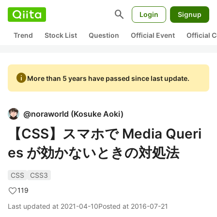
search
Login
Signup
Trend
Stock List
Question
Official Event
Official
info
More than 5 years have passed since last update.
@
noraworld
(
Kosuke Aoki
)
【CSS】スマホで Media Queri
es が効かないときの対処法
CSS
CSS3
119
Last updated at
2021-04-10
Posted at
2016-07-21