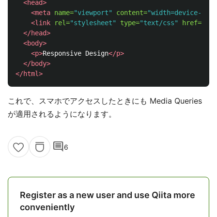
<head>
<meta
name=
"viewport"
content=
"width=device-widt
<link
rel=
"stylesheet"
type=
"text/css"
href=
"読
</head>
<body>
<p>
Responsive Design
</p>
</body>
</html>
これで、スマホでアクセスしたときにも Media Queries
が適用されるようになります。
comment
6
Register as a new user and use Qiita more
conveniently