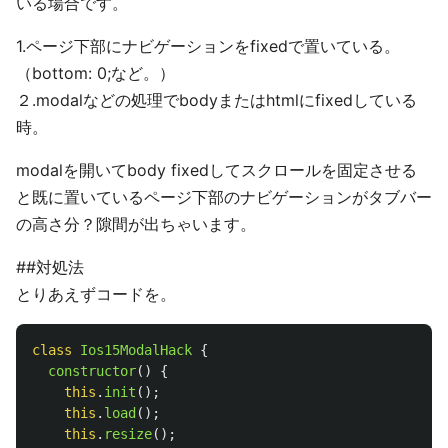
いる場合です。
1.ページ下部にナビゲーションをfixedで置いている。
（bottom: 0;など。）
２.modalなどの処理でbodyまたはhtmlにfixedしている
時。
modalを開いてbody fixedしてスクロールを固定させる
と既に置いているページ下部のナビゲーションがタブバー
の高さ分？隙間が出ちゃいます。
##対処法
とりあえずコードを。
class
Ios15ModalHack
{
constructor
()
{
this
.
init
();
this
.
load
();
this
.
resize
();