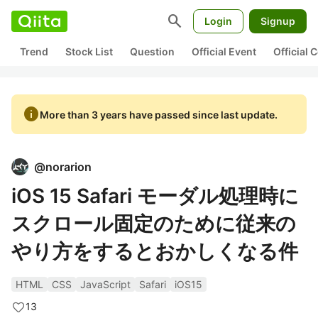
search
Login
Signup
Trend
Stock List
Question
Official Event
Official
info
More than 3 years have passed since last update.
@
norarion
iOS 15 Safari モーダル処理時に
スクロール固定のために従来の
やり方をするとおかしくなる件
HTML
CSS
JavaScript
Safari
iOS15
13