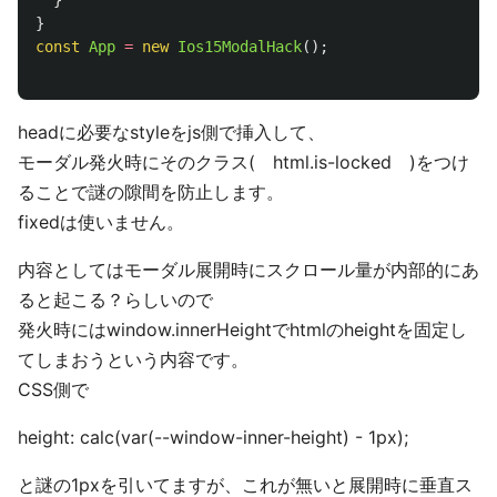
}
}
const
App
=
new
Ios15ModalHack
();
headに必要なstyleをjs側で挿入して、
モーダル発火時にそのクラス( html.is-locked )をつけ
ることで謎の隙間を防止します。
fixedは使いません。
内容としてはモーダル展開時にスクロール量が内部的にあ
ると起こる？らしいので
発火時にはwindow.innerHeightでhtmlのheightを固定し
てしまおうという内容です。
CSS側で
height: calc(var(--window-inner-height) - 1px);
と謎の1pxを引いてますが、これが無いと展開時に垂直ス