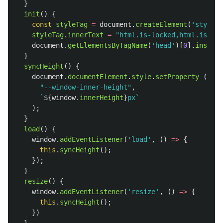
}
init
()
{
const
styleTag
=
document
.
createElement
(
'
style
'
)
styleTag
.
innerText
=
"
html.is-locked,html.is-loc
document
.
getElementsByTagName
(
'
head
'
)[
0
].
insertA
}
syncHeight
()
{
document
.
documentElement
.
style
.
setProperty 
(
"
--window-inner-height
"
,
`
${
window
.
innerHeight
}
px`
);
}
load
()
{
window
.
addEventListener
(
'
load
'
,
()
=>
{
this
.
syncHeight
();
});
}
resize
()
{
window
.
addEventListener
(
'
resize
'
,
()
=>
{
this
.
syncHeight
();
})